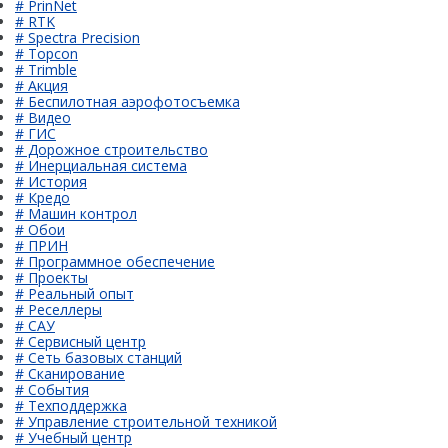
# PrinNet
# RTK
# Spectra Precision
# Topcon
# Trimble
# Акция
# Беспилотная аэрофотосъемка
# Видео
# ГИС
# Дорожное строительство
# Инерциальная система
# История
# Кредо
# Машин контрол
# Обои
# ПРИН
# Программное обеспечение
# Проекты
# Реальный опыт
# Реселлеры
# САУ
# Сервисный центр
# Сеть базовых станций
# Сканирование
# События
# Техподдержка
# Управление строительной техникой
# Учебный центр