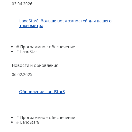
БПЛА
03.04.2026
Аэрофотокамеры
LandStar8: больше возможностей для вашего
Геоскан
тахеометра
DJI
InnoSpector
# Программное обеспечение
# LandStar
Гидрография
БПВА
Новости и обновления
06.02.2025
ОЛЭ
МЛЭ
Обновление LandStar8
ADCP
ГБО
# Программное обеспечение
Датчик качества воды
# LandStar8