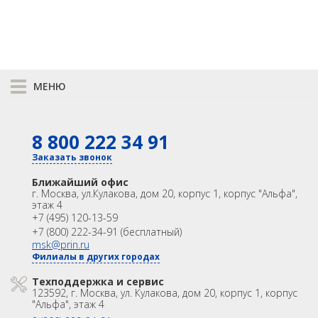
МЕНЮ
К сравнению
8 800 222 34 91
КАТАЛОГ
GNSS
Оптика
Заказать звонок
Лазерное сканирование
Контроллеры
Ближайший офис
Модемы
Программы
г. Москва
,
ул.Кулакова, дом 20, корпус 1, корпус "Альфа",
этаж 4
Аксеcсуары
БПА
+7 (495) 120-13-59
Распродажа
Акции
+7 (800) 222-34-91 (бесплатный)
OEM
msk@prin.ru
Филиалы в других городах
ИНФОРМАЦИЯ
Акции
Техподдержка и сервис
Техподдержка и сервис
123592, г. Москва, ул. Кулакова, дом 20, корпус 1, корпус
Университет
Партнёрам
"Альфа", этаж 4
О Компании
Контакты