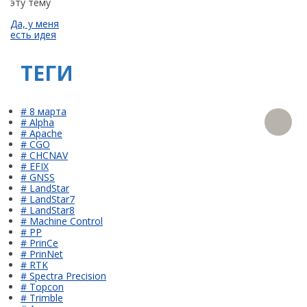
эту тему
Да, у меня
есть идея
ТЕГИ
# 8 марта
# Alpha
# Apache
# CGO
# CHCNAV
# EFIX
# GNSS
# LandStar
# LandStar7
# LandStar8
# Machine Control
# PP
# PrinCe
# PrinNet
# RTK
# Spectra Precision
# Topcon
# Trimble