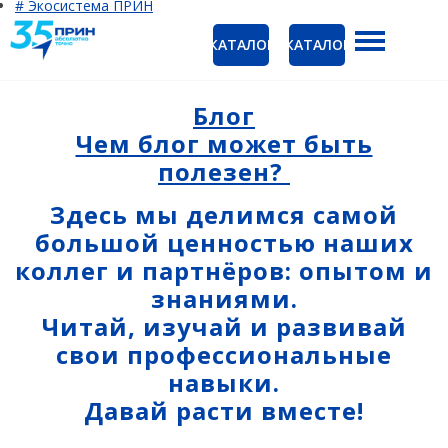
# Экосистема ПРИН
КАТАЛОГ
КАТАЛОГ
ГНСС-приёмники
Ак
PrinCe
Блог
Ко
Чем блог может быть
CHCNAV
полезен?
EFIX
Здесь мы делимся самой
Trimble
большой ценностью наших
Spectra Precision
коллег и партнёров: опытом и
знаниями.
Руснавгеосеть
Читай, изучай и развивай
Оптика
свои профессиональные
Тахеометры
навыки.
Нивелиры
Давай расти вместе!
Аэрофотокамеры