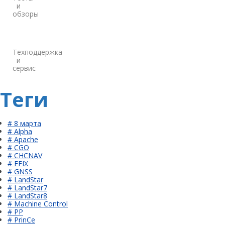
и
обзоры
Техподдержка
и
сервис
Теги
# 8 марта
# Alpha
# Apache
# CGO
# CHCNAV
# EFIX
# GNSS
# LandStar
# LandStar7
# LandStar8
# Machine Control
# PP
# PrinCe