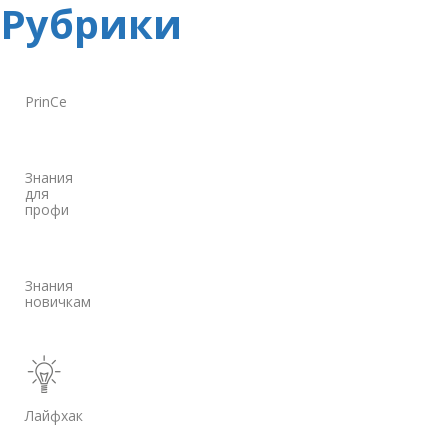
Рубрики
PrinCe
Знания
для
профи
Знания
новичкам
Лайфхак