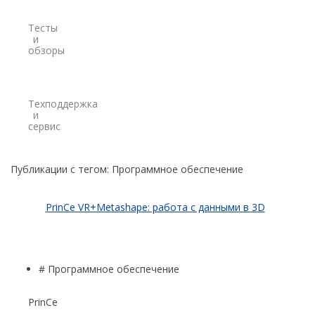
Credo
Тесты
и
Trimble
обзоры
Spectra Precision
Agisoft
Техподдержка
и
Аксессуары
сервис
Агро
САУ
Системы на экскаваторы
Публикации с тегом:
Программное обеспечение
Системы на грейдеры
PrinCe VR+Metashape: работа с данными в 3D
Системы на бульдозеры
Мониторинг
ГНСС-мониторинг
# Программное обеспечение
Интерферометрические радары
PrinCe