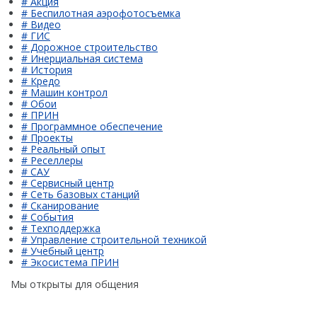
# Акция
# Беспилотная аэрофотосъемка
# Видео
# ГИС
# Дорожное строительство
# Инерциальная система
# История
# Кредо
# Машин контрол
# Обои
# ПРИН
# Программное обеспечение
# Проекты
# Реальный опыт
# Реселлеры
# САУ
# Сервисный центр
# Сеть базовых станций
# Сканирование
# События
# Техподдержка
# Управление строительной техникой
# Учебный центр
# Экосистема ПРИН
Мы открыты для общения