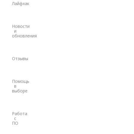
Лайфхак
Модемы
PrinCe
Новости
Pacific Crest
и
обновления
Trimble
EFIX
Отзывы
Трассоискатели
RidGid
Помощь
Сталкер
в
выборе
Radiodetection
Техно-АС
Работа
с
Программы
ПО
PrinCe