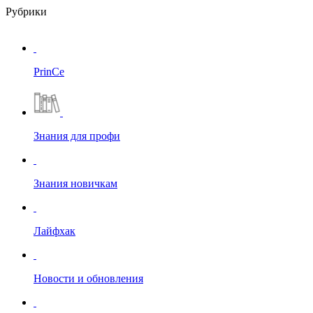
Рубрики
PrinCe
Знания для профи
Знания новичкам
Лайфхак
Новости и обновления