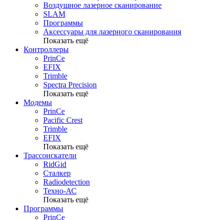
Воздушное лазерное сканирование
SLAM
Программы
Аксессуары для лазерного сканирования
Показать ещё
Контроллеры
PrinCe
EFIX
Trimble
Spectra Precision
Показать ещё
Модемы
PrinCe
Pacific Crest
Trimble
EFIX
Показать ещё
Трассоискатели
RidGid
Сталкер
Radiodetection
Техно-АС
Показать ещё
Программы
PrinCe