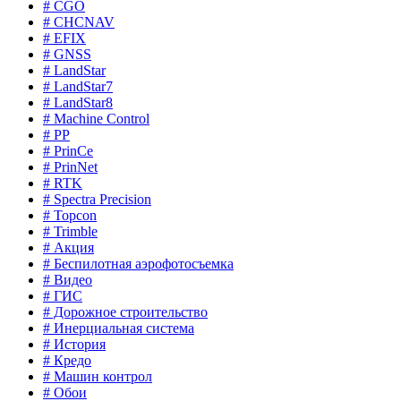
# CGO
# CHCNAV
# EFIX
# GNSS
# LandStar
# LandStar7
# LandStar8
# Machine Control
# PP
# PrinCe
# PrinNet
# RTK
# Spectra Precision
# Topcon
# Trimble
# Акция
# Беспилотная аэрофотосъемка
# Видео
# ГИС
# Дорожное строительство
# Инерциальная система
# История
# Кредо
# Машин контрол
# Обои