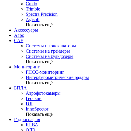
Credo
Trimble
Spectra Precision
Agisoft
Показать ещё
Аксессуары
Агро
САУ
Системы на экскаваторы
Системы на грейдеры
Системы на бульдозеры
Показать ещё
Мониторинг
ГНСС-мониторинг
Интерферометрические радары
Показать ещё
БПЛА
Аэрофотокамеры
Геоскан
DJI
InnoSpector
Показать ещё
Гидрография
БПВА
ОЛЭ