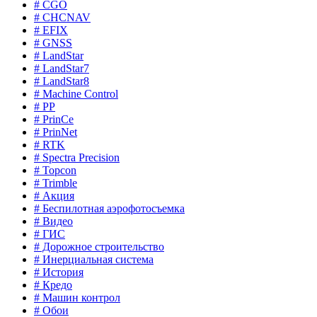
# CGO
# CHCNAV
# EFIX
# GNSS
# LandStar
# LandStar7
# LandStar8
# Machine Control
# PP
# PrinCe
# PrinNet
# RTK
# Spectra Precision
# Topcon
# Trimble
# Акция
# Беспилотная аэрофотосъемка
# Видео
# ГИС
# Дорожное строительство
# Инерциальная система
# История
# Кредо
# Машин контрол
# Обои