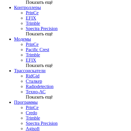
Показать ещё
Контроллеры
PrinCe
EFIX
Trimble
Spectra Precision
Показать ещё
Модемы
PrinCe
Pacific Crest
Trimble
EFIX
Показать ещё
Трассоискатели
RidGid
Сталкер
Radiodetection
Техно-АС
Показать ещё
Программы
PrinCe
Credo
Trimble
Spectra Precision
Agisoft