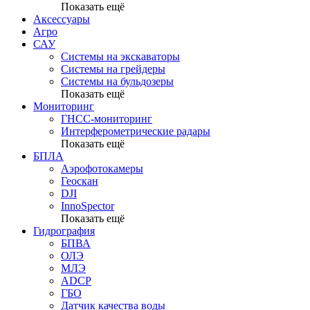
Показать ещё
Аксессуары
Агро
САУ
Системы на экскаваторы
Системы на грейдеры
Системы на бульдозеры
Показать ещё
Мониторинг
ГНСС-мониторинг
Интерферометрические радары
Показать ещё
БПЛА
Аэрофотокамеры
Геоскан
DJI
InnoSpector
Показать ещё
Гидрография
БПВА
ОЛЭ
МЛЭ
ADCP
ГБО
Датчик качества воды