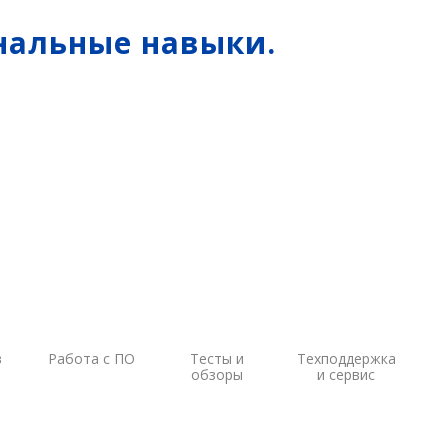
ОЛЭ
нальные навыки.
МЛЭ
ADCP
ГБО
Датчик качества воды
в
Работа с ПО
Тесты и
Техподдержка
обзоры
и сервис