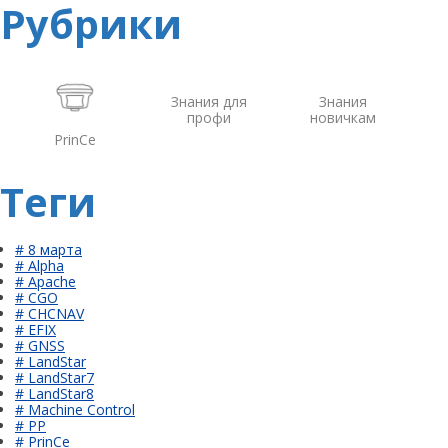
Рубрики
Знания для
Знания
профи
новичкам
PrinCe
Теги
# 8 марта
# Alpha
# Apache
# CGO
# CHCNAV
# EFIX
# GNSS
# LandStar
# LandStar7
# LandStar8
# Machine Control
# PP
# PrinCe