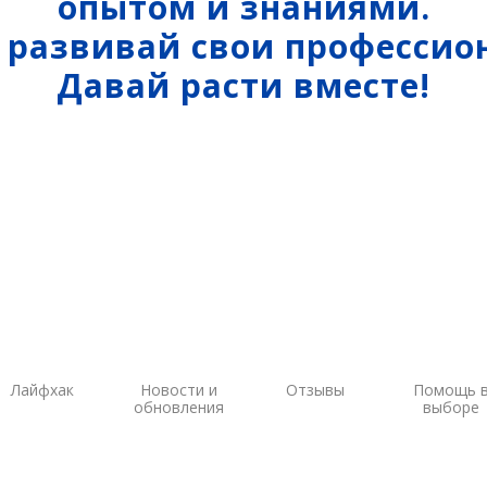
опытом и знаниями.
аторы
Интерферометрические
Геоскан
и развивай свои профессио
ы на грейдеры
радары
DJI
Давай расти вместе!
ы на бульдозеры
InnoSpector
Лайфхак
Новости и
Отзывы
Помощь 
обновления
выборе