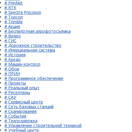
# PrinNet
# RTK
# Spectra Precision
# Topcon
# Trimble
# Акция
# Беспилотная аэрофотосъемка
# Видео
# ГИС
# Дорожное строительство
# Инерциальная система
# История
# Кредо
# Машин контрол
# Обои
# ПРИН
# Программное обеспечение
# Проекты
# Реальный опыт
# Реселлеры
# САУ
# Сервисный центр
# Сеть базовых станций
# Сканирование
# События
# Техподдержка
# Управление строительной техникой
# Учебный центр