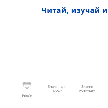
экскав
Читай, изучай 
Систем
Систем
Знания для
Знания
профи
новичкам
PrinCe