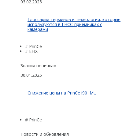
03.02.2025
Глоссарий терминов и технологий, которые
используются в ГНСС-приёмниках с
камерами
# PrinCe
# EFIX
Знания новичкам
30.01.2025
Снижение цены на PrinCe i90 IMU
# PrinCe
Новости и обновления