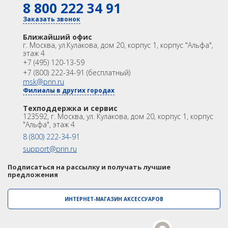
8 800 222 34 91
КАТАЛОГ
БПЛА
GNSS
Оптика
Заказать звонок
Лазерное сканирование
Контроллеры
Аэрофотокамеры
Ближайший офис
Модемы
Программы
г. Москва
,
ул.Кулакова, дом 20, корпус 1, корпус "Альфа",
Геоскан
этаж 4
Аксеcсуары
БПА
+7 (495) 120-13-59
Распродажа
Акции
DJI
+7 (800) 222-34-91 (бесплатный)
OEM
msk@prin.ru
InnoSpector
Филиалы в других городах
ИНФОРМАЦИЯ
Акции
Техподдержка и сервис
Техподдержка и сервис
Гидрография
123592, г. Москва, ул. Кулакова, дом 20, корпус 1, корпус
Университет
Партнёрам
БПВА
"Альфа", этаж 4
О Компании
Контакты
8 (800) 222-34-91
ОЛЭ
support@prin.ru
МЛЭ
Подписаться на рассылку и получать лучшие
предложения
ADCP
ИНТЕРНЕТ-МАГАЗИН АКСЕССУАРОВ
ГБО
Датчик качества воды