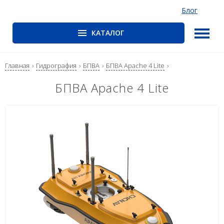
Блог
КАТАЛОГ
ГНСС-приёмники
PrinCe
Главная
Гидрография
БПВА
БПВА Apache 4 Lite
CHCNAV
БПВА Apache 4 Lite
EFIX
Trimble
Spectra Precision
Руснавгеосеть
Оптика
Тахеометры
Нивелиры