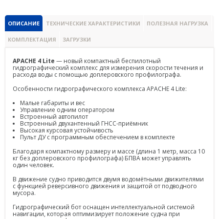
Spectra Precision
ОПИСАНИЕ
ТЕХНИЧЕСКИЕ ХАРАКТЕРИСТИКИ
ПОЛЕЗНАЯ НАГРУЗКА
Модемы
PrinCe
КОМПЛЕКТАЦИЯ
ЗАГРУЗКИ
Pacific Crest
APACHE 4 Lite
— новый компактный беспилотный
гидрографический комплекс для измерения скорости течения и
расхода воды с помощью доплеровского профилографа.
Trimble
Особенности гидрографического комплекса APACHE 4 Lite:
EFIX
Малые габариты и вес
Управление одним оператором
Трассоискатели
Встроенный автопилот
Встроенный двухантенный ГНСС-приёмник
RidGid
Высокая курсовая устойчивость
Пульт ДУ с программным обеспечением в комплекте
Сталкер
Благодаря компактному размеру и массе (длина 1 метр, масса 10
кг
без доплеровского профилографа
) БПВА может управлять
один человек.
Radiodetection
В движение судно приводится двумя водомётными движителями
с функцией реверсивного движения и защитой от подводного
Техно-АС
мусора.
Программы
Гидрографический бот оснащен интеллектуальной системой
навигации, которая оптимизирует положение судна при