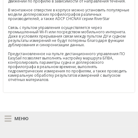
PrinCe
движении по профилю в зависимости от направления течения.
В монтажное отверстие в корпусе можно установить популярные
Credo
модели доплеровских профилографов различных
производителей, а также ADCP CHCNAV серии RiverStar
Trimble
Связь с пультом управления осуществляется через
промышленный Wi-Fi или посредством мобильного интернета.
Даже в условиях прерывания связи между пультом ДУ и судном
Spectra Precision
результаты измерений не будут потеряны благодаря функции
дублирования и синхронизации данных.
Agisoft
Предустановленное на пульте дистанционного управления ПО
EasySail позволяет выполнять настройку маршрута БПВА,
Аксессуары
контролировать параметры судна и
доплеровского
Агро
профилографа
в реальном времени, выполнять
САУ
гидрометрические измерения по профилям, а также проводить
камеральную обработку результатов измерений с выпуском
Системы на экскаваторы
отчётных материалов.
Системы на грейдеры
Системы на бульдозеры
Мониторинг
МЕНЮ
ГНСС-мониторинг
К сравнению
Интерферометрические радары