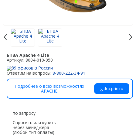
Аэрофотокамеры
Лазерное сканирование
Наземное лазерное сканирование
‹
›
Мобильное лазерное сканирование
Воздушное лазерное сканирование
БПВА Apache 4 Lite
Артикул: 8004-010-050
SLAM
89 офисов в России
Программы
Ответим на вопросы:
8-800-222-34-91
Аксессуары для лазерного сканирования
Подробнее о всех возможностях
gidro.prin.ru
APACHE
Контроллеры
PrinCe
по запросу
EFIX
Спросить или купить
через менеджера
Trimble
(любой тип оплаты)