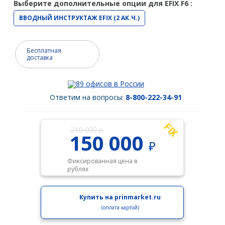
Выберите дополнительные опции для EFIX F6 :
Spectra Precision
ВВОДНЫЙ ИНСТРУКТАЖ EFIX (2 АК.Ч.)
Модемы
PrinCe
Бесплатная
доставка
Pacific Crest
Trimble
89 офисов в России
Ответим на вопросы:
8-800-222-34-91
EFIX
Трассоискатели
FIX
210 000 р.
RidGid
150 000
₽
Сталкер
Фиксированная цена в
рублях
Radiodetection
Техно-АС
Купить на prinmarket.ru
(оплата картой)
Программы