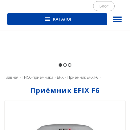
Блог
КАТАЛОГ
ГНСС-приёмники
PrinCe
CHCNAV
EFIX
Trimble
Главная
ГНСС-приёмники
EFIX
Приёмник EFIX F6
Spectra Precision
Приёмник EFIX F6
Руснавгеосеть
Оптика
Тахеометры
Нивелиры