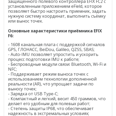
защищенного полевого контроллера EFIX FC2 с
установленным приложением eField, которое
Распродажа
позволяет быстро настроить приемник, задать
нужную систему координат, выполнить съёмку
или вынос точек.
Основные характеристики приёмника EFIX
F6:
- 1608 канальная плата с поддержкой сигналов
GPS, ГЛОНАСС, BeiDou, Galileo, QZSS, SBAS;
- Auto-IMU позволяет упростить и ускорить
процесс подготовки IMU к работе;
- Беспроводные модули связи: Bluetooth, Wi-Fi и
NFC;
- Поддерживает режим выноса точек с
использованием технологии дополненной
реальности (AR), что упрощает задачи по
выносу точек;
- Зарядка от USB Type-C;
- Компактный и легкий, весит 450 граммов, что
делает его удобным для полевых работ;
- Cтепень защиты IP68, что обеспечивает
надежность в экстремальных условиях;