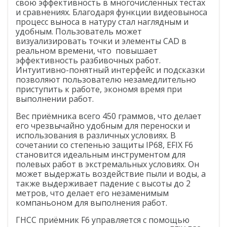
свою эффективность в многочисленных тестах
и сравнениях. Благодаря функции видеовыноса
БПЛА
процесс выноса в натуру стал наглядным и
Аэрофотокамеры
удобным. Пользователь может
визуализировать точки и элементы CAD в
Геоскан
реальном времени, что повышает
эффективность разбивочных работ.
Интуитивно-понятный интерфейс и подсказки
DJI
позволяют пользователю незамедлительно
приступить к работе, экономя время при
InnoSpector
выполнении работ.
Гидрография
Вес приёмника всего 450 граммов, что делает
БПВА
его чрезвычайно удобным для переноски и
использования в различных условиях. В
ОЛЭ
сочетании со степенью защиты IP68, EFIX F6
становится идеальным инструментом для
МЛЭ
полевых работ в экстремальных условиях. Он
может выдержать воздействие пыли и воды, а
ADCP
также выдерживает падение с высоты до 2
метров, что делает его незаменимым
компаньоном для выполнения работ.
ГБО
ГНСС приёмник F6 управляется с помощью
Датчик качества воды