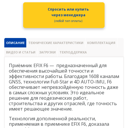
PrinCe
Спросить или купить
Credo
через менеджера
(любой тип оплаты)
Trimble
Spectra Precision
ОПИСАНИЕ
ТЕХНИЧЕСКИЕ ХАРАКТЕРИСТИКИ
КОМПЛЕКТАЦИЯ
Agisoft
ВИДЕО И СТАТЬИ
ЗАГРУЗКИ
ТЕХПОДДЕРЖКА
Аксессуары
Агро
Приёмник EFIX F6 — предназначенный для
САУ
обеспечения высочайшей точности и
Системы на экскаваторы
эффективности работы. Благодаря 1608 каналам
GNSS, технологии Full-Star и 4D AUTO-IMU, F6
Системы на грейдеры
обеспечивает непревзойдённую точность даже
в самых сложных условиях. Это идеальное
Системы на бульдозеры
решение для геодезических работ,
строительства и других отраслей, где точность
Мониторинг
имеет решающее значение.
ГНСС-мониторинг
Технология дополненной реальности,
применяемая в приемнике EFIX F6, доказала
Интерферометрические радары