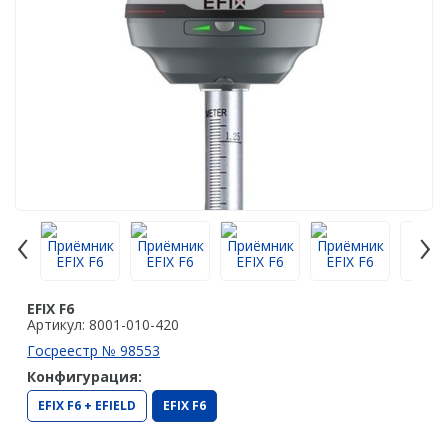
Аэрофотокамеры
Лазерное сканирование
Наземное лазерное сканирование
Мобильное лазерное сканирование
Воздушное лазерное сканирование
SLAM
‹
›
Программы
Аксессуары для лазерного сканирования
EFIX F6
Контроллеры
Артикул: 8001-010-420
PrinCe
Госреестр № 98553
Конфигурация:
EFIX
EFIX F6 + EFIELD
EFIX F6
Trimble