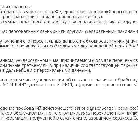
и их хранения;
х прав, предусмотренных Федеральным законом «О персональны
трансграничной передаче персональных данных;
а, осуществляющего обработку персональных данных по поруче
 «О персональных данных» или другими федеральными законами
уточнения его персональных данных, их блокирования или унич
ными или не являются необходимыми для заявленной цели обра
ованном, универсальном и машиночитаемом формате перечень с
сональные третьему лицу при наличии соответствующей техниче
е в дальнейшем с персональными данными.
ных, в том числе уведомления об отзыве согласия на обработк
а АО "ПРИН", указанного в ЕГРЮЛ, в форме электронного письма
людение требований действующего законодательства Российской
 знаков обслуживания, но не ограничиваясь перечисленным, вкл
 информации, полученной в связи с использованием сервисов Са