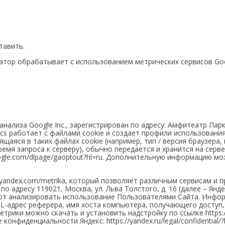
тавить.
атор обрабатывает с использованием метрических сервисов Googl
б-анализа Google Inc., зарегистрирован по адресу: Амфитеатр Па
tics работает с файлами cookie и создает профили использован
аяся в таких файлах cookie (например, тип / версия браузера,
мя запроса к серверу), обычно передается и хранится на серве
google.com/dlpage/gaoptout?hl=ru. Дополнительную информацию 
api.yandex.com/metrika, который позволяет различным сервисам
 адресу 119021, Москва, ул. Льва Толстого, д. 16 (далее – Янд
 анализировать использование Пользователями Сайта. Информац
L-адрес реферера, имя хоста компьютера, получающего доступ, 
трики можно скачать и установить надстройку по ссылке https://y
иденциальности Яндекс: https://yandex.ru/legal/confidential/?l