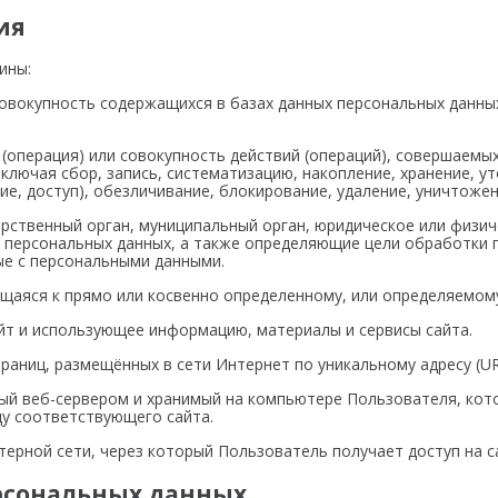
ия
ины:
совокупность содержащихся в базах данных персональных данн
(операция) или совокупность действий (операций), совершаемы
ключая сбор, запись, систематизацию, накопление, хранение, ут
ие, доступ), обезличивание, блокирование, удаление, уничтоже
арственный орган, муниципальный орган, юридическое или физич
 персональных данных, а также определяющие цели обработки п
ые с персональными данными.
щаяся к прямо или косвенно определенному, или определяемому
йт и использующее информацию, материалы и сервисы сайта.
раниц, размещённых в сети Интернет по уникальному адресу (UR
ный веб-сервером и хранимый на компьютере Пользователя, кот
цу соответствующего сайта.
ютерной сети, через который Пользователь получает доступ на с
ерсональных данных