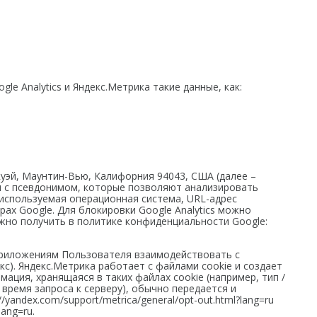
e Analytics и Яндекс.Метрика такие данные, как:
ркуэй, Маунтин-Вью, Калифорния 94043, США (далее –
ия с псевдонимом, которые позволяют анализировать
 используемая операционная система, URL-адрес
рах Google. Для блокировки Google Analytics можно
можно получить в политике конфиденциальности Google:
 и приложениям Пользователя взаимодействовать с
екс). Яндекс.Метрика работает с файлами cookie и создает
ия, хранящаяся в таких файлах cookie (например, тип /
время запроса к серверу), обычно передается и
andex.com/support/metrica/general/opt-out.html?lang=ru
ang=ru.