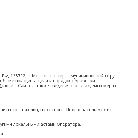
Гидрография
Распродажа
БПВА
ОЛЭ
МЛЭ
ADCP
ГБО
Датчик качества воды
, 123592, г. Москва, вн. тер. г. муниципальный округ
ны общие принципы, цели и порядок обработки
алее – Сайт), а также сведения о реализуемых мерах
 сайты третьих лиц, на которые Пользователь может
ругими локальными актами Оператора.
й.