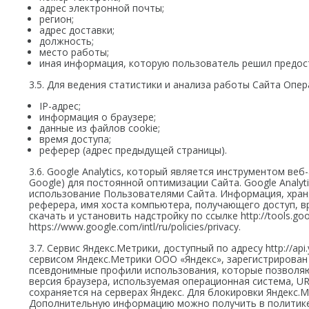
адрес электронной почты;
регион;
адрес доставки;
должность;
место работы;
иная информация, которую пользователь решил предос
3.5. Для ведения статистики и анализа работы Сайта Опер
IP-адрес;
информация о браузере;
данные из файлов cookie;
время доступа;
реферер (адрес предыдущей страницы).
3.6. Google Analytics, который является инструментом ве
Google) для постоянной оптимизации Сайта. Google Analy
использование Пользователями Сайта. Информация, хранящ
реферера, имя хоста компьютера, получающего доступ, вре
скачать и установить надстройку по ссылке http://tools.
https://www.google.com/intl/ru/policies/privacy.
3.7. Сервис Яндекс.Метрики, доступный по адресу http://
сервисом Яндекс.Метрики ООО «Яндекс», зарегистрирован по
псевдонимные профили использования, которые позволяют
версия браузера, используемая операционная система, UR
сохраняется на серверах Яндекс. Для блокировки Яндекс.Ме
Дополнительную информацию можно получить в политике конф