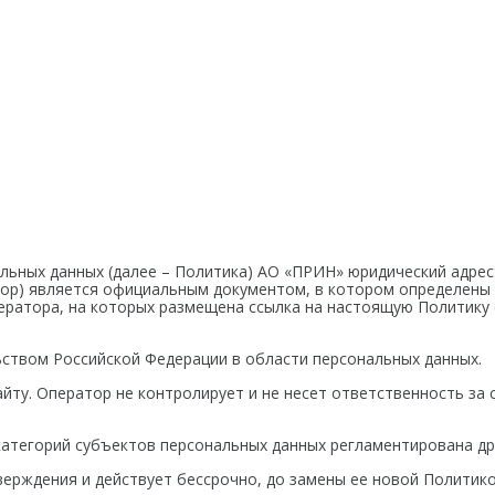
Мониторинг
БПЛА
ы на
ГНСС-мониторинг
Аэрофотокамеры
аторы
Интерферометрические
Геоскан
ы на грейдеры
радары
DJI
ы на бульдозеры
InnoSpector
ных данных (далее – Политика) АО «ПРИН» юридический адрес: РФ
Оператор) является официальным документом, в котором определе
ратора, на которых размещена ссылка на настоящую Политику (д
ьством Российской Федерации в области персональных данных.
йту. Оператор не контролирует и не несет ответственность за
категорий субъектов персональных данных регламентирована д
тверждения и действует бессрочно, до замены ее новой Политико