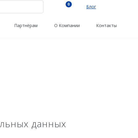
0
Блог
Партнёрам
О Компании
Контакты
Трассоискатели
Программы
RidGid
PrinCe
Сталкер
Credo
Radiodetection
Trimble
Техно-АС
Spectra Precision
Agisoft
альных данных