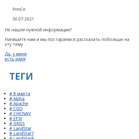
БПЛА
PrinCe
Аэрофотокамеры
30.07.2021
Геоскан
Не нашли нужной информации?
DJI
Напишите нам и мы постараемся рассказать побольше на
эту тему
InnoSpector
Да, у меня
есть идея
Гидрография
БПВА
ТЕГИ
ОЛЭ
МЛЭ
# 8 марта
# Alpha
# Apache
ADCP
# CGO
# CHCNAV
ГБО
# EFIX
# GNSS
# LandStar
Датчик качества воды
# LandStar7
# LandStar8