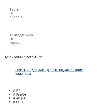
Credo
Тесты
и
Trimble
обзоры
Spectra Precision
Agisoft
Техподдержка
и
Аксессуары
сервис
Агро
САУ
Системы на экскаваторы
Публикации с тегом:
PP
Системы на грейдеры
ПРИН продолжает дарить подарки своим
Системы на бульдозеры
клиентам
Мониторинг
ГНСС-мониторинг
# PP
# PrinCe
# Акция
Интерферометрические радары
# CGO