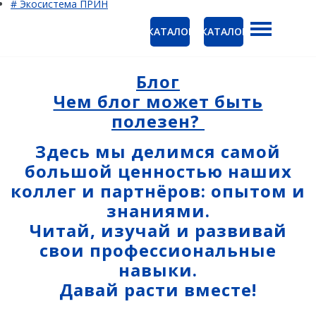
# Экосистема ПРИН
КАТАЛОГ
КАТАЛОГ
ГНСС-приёмники
Ак
PrinCe
Блог
Ко
Чем блог может быть
CHCNAV
полезен?
EFIX
Здесь мы делимся самой
Trimble
большой ценностью наших
Spectra Precision
коллег и партнёров: опытом и
знаниями.
Руснавгеосеть
Читай, изучай и развивай
Оптика
свои профессиональные
Тахеометры
навыки.
Нивелиры
Давай расти вместе!
Аэрофотокамеры