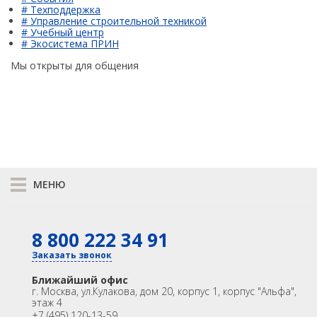
# Техподдержка
# Управление строительной техникой
# Учебный центр
# Экосистема ПРИН
Мы открыты для общения
МЕНЮ
К сравнению
8 800 222 34 91
КАТАЛОГ
GNSS
Оптика
Заказать звонок
Лазерное сканирование
Контроллеры
Ближайший офис
Модемы
Программы
г. Москва
,
ул.Кулакова, дом 20, корпус 1, корпус "Альфа",
этаж 4
Аксеcсуары
БПА
+7 (495) 120-13-59