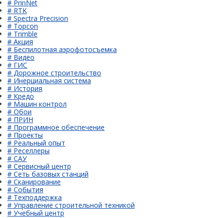
# PrinNet
# RTK
# Spectra Precision
# Topcon
# Trimble
# Акция
# Беспилотная аэрофотосъемка
# Видео
# ГИС
# Дорожное строительство
# Инерциальная система
# История
# Кредо
# Машин контрол
# Обои
# ПРИН
# Программное обеспечение
# Проекты
# Реальный опыт
# Реселлеры
# САУ
# Сервисный центр
# Сеть базовых станций
# Сканирование
# События
# Техподдержка
# Управление строительной техникой
# Учебный центр