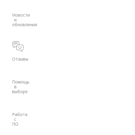
Модемы
Новости
PrinCe
и
обновления
Pacific Crest
Trimble
EFIX
Отзывы
Трассоискатели
RidGid
Помощь
Сталкер
в
выборе
Radiodetection
Техно-АС
Работа
с
Программы
ПО
PrinCe