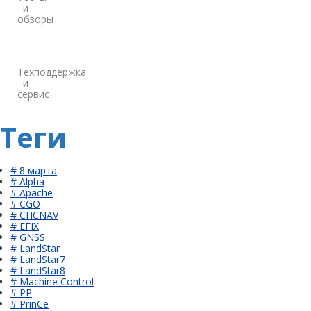
и
обзоры
Техподдержка
и
сервис
Теги
# 8 марта
# Alpha
# Apache
# CGO
# CHCNAV
# EFIX
# GNSS
# LandStar
# LandStar7
# LandStar8
# Machine Control
# PP
# PrinCe