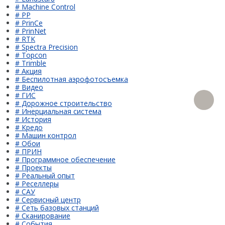
Распродажа
# Machine Control
# PP
# PrinCe
# PrinNet
# RTK
# Spectra Precision
# Topcon
# Trimble
# Акция
# Беспилотная аэрофотосъемка
# Видео
# ГИС
# Дорожное строительство
# Инерциальная система
# История
# Кредо
# Машин контрол
# Обои
# ПРИН
# Программное обеспечение
# Проекты
# Реальный опыт
# Реселлеры
# САУ
# Сервисный центр
# Сеть базовых станций
# Сканирование
# События