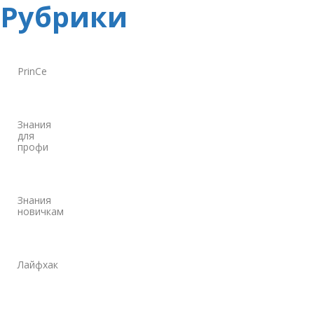
Рубрики
PrinCe
Знания
для
профи
Знания
новичкам
Лайфхак