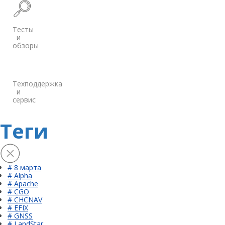
Тесты
и
обзоры
Техподдержка
и
сервис
Теги
# 8 марта
# Alpha
# Apache
# CGO
# CHCNAV
# EFIX
# GNSS
# LandStar