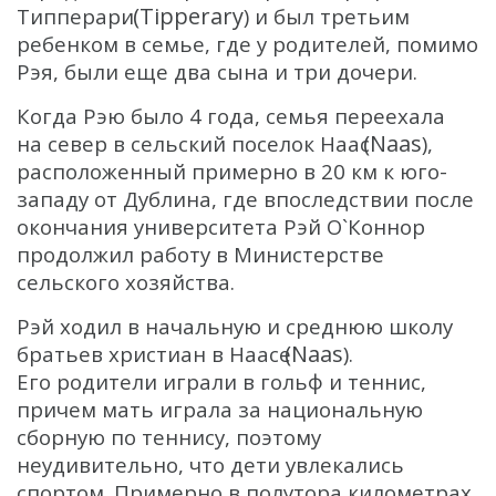
(Tipperary
Типперари
) и был третьим
ГБО
ребенком в семье, где у родителей, помимо
Датчик качества воды
Рэя, были еще два сына и три дочери.
Распродажа
Когда Рэю было 4 года, семья переехала
(Naas
на север в сельский поселок Наас
),
расположенный примерно в 20 км к юго-
западу от Дублина, где впоследствии после
окончания университета Рэй О`Коннор
продолжил работу в Министерстве
сельского хозяйства.
Рэй ходил в начальную и среднюю школу
(Naas
братьев христиан в Наасе
).
Его родители играли в гольф и теннис,
причем мать играла за национальную
сборную по теннису, поэтому
неудивительно, что дети увлекались
спортом. Примерно в полутора километрах