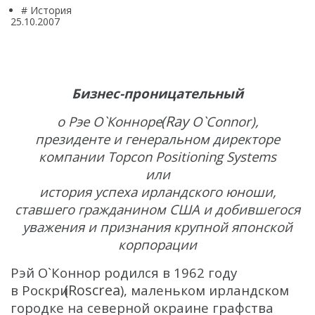
# История
ГНСС-мониторинг
25.10.2007
Интерферометрические радары
БПЛА
Аэрофотокамеры
Бизнес-проницательный
Геоскан
(Ray
о Рэе О`Конноре
O`Connor),
президенте и генеральном директоре
DJI
компании Topcon Positioning Systems
InnoSpector
или
история успеха ирландского юноши,
Гидрография
ставшего гражданином США и добившегося
БПВА
уважения и признания крупной японской
корпорации
ОЛЭ
Рэй О`Коннор родился в 1962 году
МЛЭ
(Roscrea
в Роскри
), маленьком ирландском
ADCP
городке на северной окраине графства