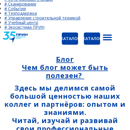
# Сканирование
# События
# Техподдержка
# Управление строительной техникой
# Учебный центр
# Экосистема ПРИН
КАТАЛОГ
КАТАЛОГ
ГНСС-приёмники
Ак
PrinCe
Блог
Ко
Чем блог может быть
CHCNAV
полезен?
EFIX
Здесь мы делимся самой
Trimble
большой ценностью наших
Spectra Precision
коллег и партнёров: опытом и
знаниями.
Руснавгеосеть
Читай, изучай и развивай
Оптика
свои профессиональные