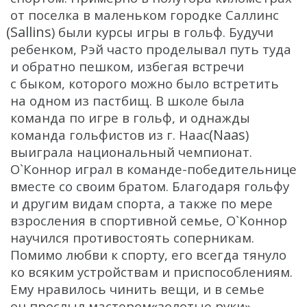
от поселка в маленьком городке Саллинс
(Sallins
) были курсы игры в гольф. Будучи
ребенком, Рэй часто проделывал путь туда
и обратно пешком, избегая встречи
с быком, которого можно было встретить
на одном из пастбищ. В школе была
команда по игре в гольф, и однажды
(Naas
команда гольфистов из г. Наас
)
выиграла национальный чемпионат.
О`Коннор играл в команде-победительнице
вместе со своим братом. Благодаря гольфу
и другим видам спорта, а также по мере
взросления в спортивной семье, О`Коннор
научился противостоять соперникам.
Помимо любви к спорту, его всегда тянуло
ко всяким устройствам и приспособлениям.
Ему нравилось чинить вещи, и в семье
«
он прослыл мастером
золотые руки».