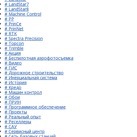
# LandStar7
# LandStar8
# Machine Control
# PP
# PrinCe
# PrinNet
# RTK
# Spectra Precision
# Topcon
# Trimble
# Акция
# Беспилотная аэрофотосъемка
# Видео
# ГИС
# Дорожное строительство
# Инерциальная система
# История
# Кредо
# Машин контрол
# Обои
# ПРИН
# Программное обеспечение
# Проекты
# Реальный опыт
# Реселлеры
# САУ
# Сервисный центр
# Сеть базовых станций