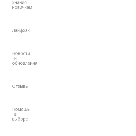
EFIX
Знания
новичкам
Trimble
Spectra Precision
Лайфхак
Модемы
PrinCe
Новости
Pacific Crest
и
обновления
Trimble
EFIX
Отзывы
Трассоискатели
RidGid
Помощь
Сталкер
в
выборе
Radiodetection
Техно-АС