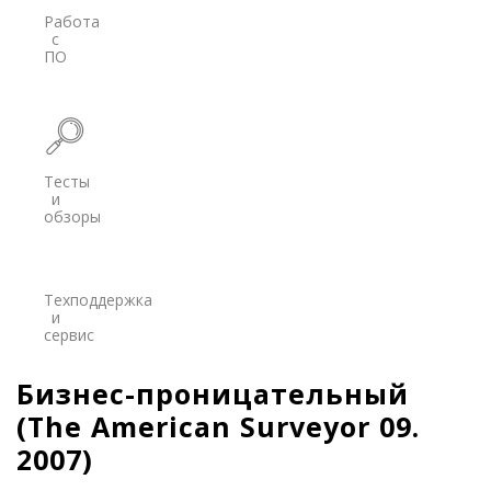
Работа
с
Программы
ПО
PrinCe
Credo
Trimble
Тесты
и
Spectra Precision
обзоры
Agisoft
Аксессуары
Техподдержка
Агро
и
САУ
сервис
Системы на экскаваторы
Бизнес-проницательный
Системы на грейдеры
(The American Surveyor 09.
Системы на бульдозеры
2007)
Мониторинг