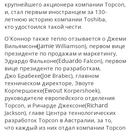
крупнейшего акционера компании Topcon,
и, стал первым иностранцем за 130-
летнюю историю компании Toshiba,
кто удостоился такой чести.
О`Коннор также тепло отзывается о Джеми
(Jamie
Вильямсоне
Williamson), первом вице
президенте по продажам и маркетингу,
(Eduardo
Эдуардо Фальконе
Falcon), первом
вице президенте по разработкам,
(Joe
Джо Брабеке
Brabec), главном
техническом директоре, Эвоуте
(Ewout
Корпершоеке
Korpershoek),
руководителе европейского отделения
(Richard
Topcon, и Ричарде Джексоне
Jackson), главе Центра технологических
разработок Topcon в Австралии, за то,
что каждый из них отдал компании Topcon