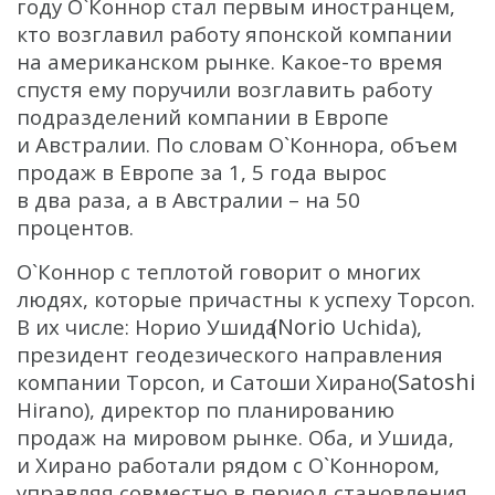
году О`Коннор стал первым иностранцем,
кто возглавил работу японской компании
на американском рынке. Какое-то время
спустя ему поручили возглавить работу
подразделений компании в Европе
и Австралии. По словам О`Коннора, объем
продаж в Европе за 1, 5 года вырос
в два раза, а в Австралии – на 50
процентов.
О`Коннор с теплотой говорит о многих
людях, которые причастны к успеху Topcon.
(Norio
В их числе: Норио Ушида
Uchida),
президент геодезического направления
(Satoshi
компании Topcon, и Сатоши Хирано
Hirano), директор по планированию
продаж на мировом рынке. Оба, и Ушида,
и Хирано работали рядом с О`Коннором,
управляя совместно в период становления