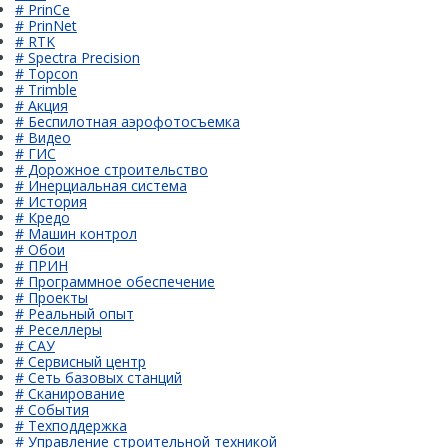
# PrinCe
# PrinNet
# RTK
# Spectra Precision
# Topcon
# Trimble
# Акция
# Беспилотная аэрофотосъемка
# Видео
# ГИС
# Дорожное строительство
# Инерциальная система
# История
# Кредо
# Машин контрол
# Обои
# ПРИН
# Программное обеспечение
# Проекты
# Реальный опыт
# Реселлеры
# САУ
# Сервисный центр
# Сеть базовых станций
# Сканирование
# События
# Техподдержка
# Управление строительной техникой