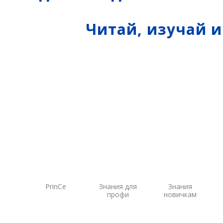
Систем
экскав
Читай, изучай 
Систем
Систем
PrinCe
Знания для
Знания
профи
новичкам