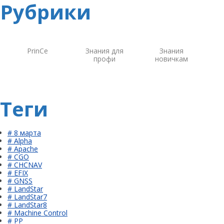
Рубрики
PrinCe
Знания для
Знания
профи
новичкам
Теги
# 8 марта
# Alpha
# Apache
# CGO
# CHCNAV
# EFIX
# GNSS
# LandStar
# LandStar7
# LandStar8
# Machine Control
# PP