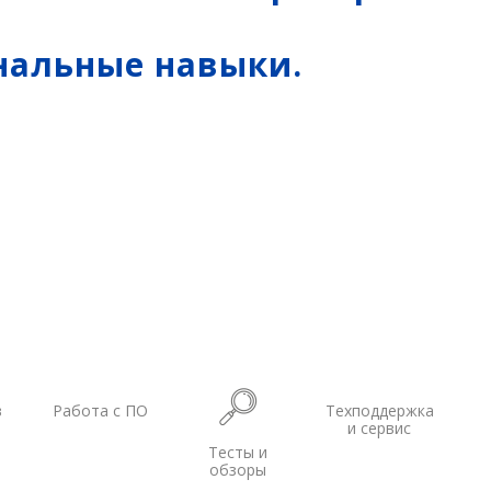
БПВА
ОЛЭ
нальные навыки.
МЛЭ
ADCP
ГБО
Датчик качества воды
в
Работа с ПО
Техподдержка
и сервис
Тесты и
обзоры