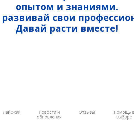
опытом и знаниями.
ы на
ГНСС-мониторинг
Аэрофотокамеры
аторы
Интерферометрические
Геоскан
и развивай свои профессио
ы на грейдеры
радары
DJI
Давай расти вместе!
ы на бульдозеры
InnoSpector
Лайфхак
Новости и
Отзывы
Помощь 
обновления
выборе