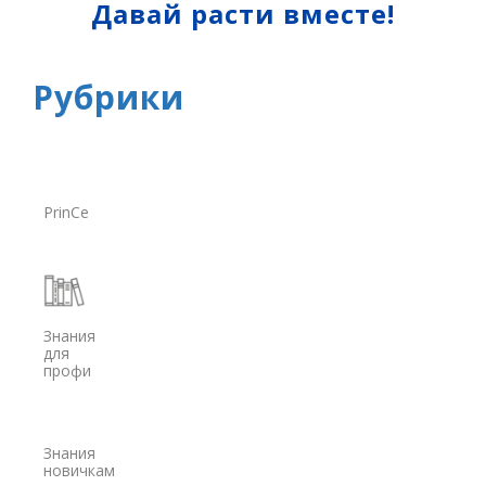
Нивелиры
Давай расти вместе!
Аэрофотокамеры
Рубрики
Лазерное сканирование
Наземное лазерное сканирование
Мобильное лазерное сканирование
Воздушное лазерное сканирование
PrinCe
SLAM
Программы
Аксессуары для лазерного сканирования
Знания
для
профи
Контроллеры
PrinCe
EFIX
Знания
новичкам