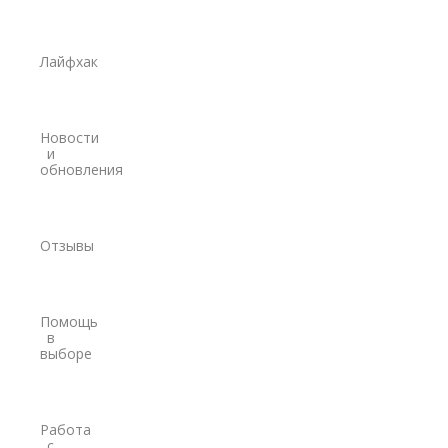
Trimble
Spectra Precision
Лайфхак
Модемы
PrinCe
Новости
Pacific Crest
и
обновления
Trimble
EFIX
Отзывы
Трассоискатели
RidGid
Помощь
Сталкер
в
выборе
Radiodetection
Техно-АС
Работа
с