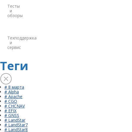
Тесты
и
обзоры
Техподдержка
и
сервис
Теги
# 8 марта
# Alpha
# Apache
# CGO
# CHCNAV
# EFIX
# GNSS
# LandStar
# LandStar7
# LandStar8