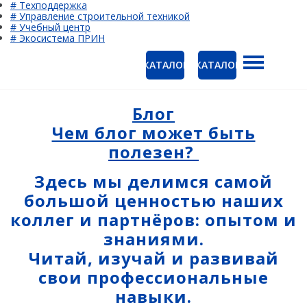
# Техподдержка
# Управление строительной техникой
# Учебный центр
# Экосистема ПРИН
КАТАЛОГ
КАТАЛОГ
ГНСС-приёмники
Ак
PrinCe
Блог
Ко
Чем блог может быть
CHCNAV
полезен?
EFIX
Здесь мы делимся самой
Trimble
большой ценностью наших
Spectra Precision
коллег и партнёров: опытом и
знаниями.
Руснавгеосеть
Читай, изучай и развивай
Оптика
свои профессиональные
Тахеометры
навыки.