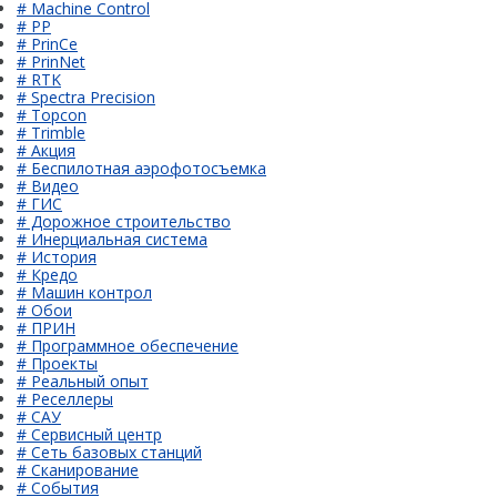
# Machine Control
# PP
# PrinCe
# PrinNet
# RTK
# Spectra Precision
# Topcon
# Trimble
# Акция
# Беспилотная аэрофотосъемка
# Видео
# ГИС
# Дорожное строительство
# Инерциальная система
# История
# Кредо
# Машин контрол
# Обои
# ПРИН
# Программное обеспечение
# Проекты
# Реальный опыт
# Реселлеры
# САУ
# Сервисный центр
# Сеть базовых станций
# Сканирование
# События