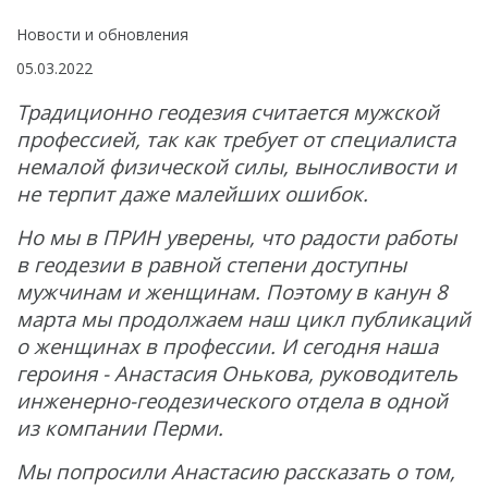
Интерферометрические радары
Новости и обновления
БПЛА
05.03.2022
Аэрофотокамеры
Традиционно геодезия считается мужской
профессией, так как требует от специалиста
Геоскан
немалой физической силы, выносливости и
DJI
не терпит даже малейших ошибок.
InnoSpector
Но мы в ПРИН уверены, что радости работы
в геодезии в равной степени доступны
Гидрография
мужчинам и женщинам. Поэтому в канун 8
БПВА
марта мы продолжаем наш цикл публикаций
ОЛЭ
о женщинах в профессии. И сегодня наша
героиня - Анастасия Онькова, руководитель
МЛЭ
инженерно-геодезического отдела в одной
ADCP
из компании Перми.
ГБО
Мы попросили Анастасию рассказать о том,