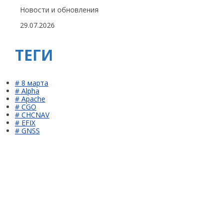
Новости и обновления
29.07.2026
ТЕГИ
# 8 марта
# Alpha
# Apache
# CGO
# CHCNAV
# EFIX
# GNSS
# LandStar
# LandStar7
# LandStar8
# Machine Control
# PP
# PrinCe
# PrinNet
# RTK
# Spectra Precision
# Topcon
# Trimble