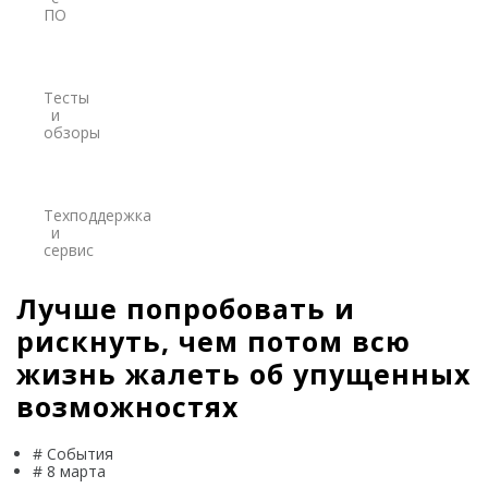
Программы
ПО
PrinCe
Credo
Тесты
и
Trimble
обзоры
Spectra Precision
Agisoft
Техподдержка
и
Аксессуары
сервис
Агро
САУ
Лучше попробовать и
Системы на экскаваторы
рискнуть, чем потом всю
Системы на грейдеры
жизнь жалеть об упущенных
Системы на бульдозеры
возможностях
Мониторинг
# События
ГНСС-мониторинг
# 8 марта