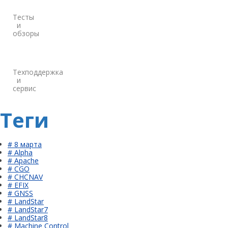
Тесты
и
обзоры
Техподдержка
и
сервис
Теги
# 8 марта
# Alpha
# Apache
# CGO
# CHCNAV
# EFIX
# GNSS
# LandStar
# LandStar7
# LandStar8
# Machine Control