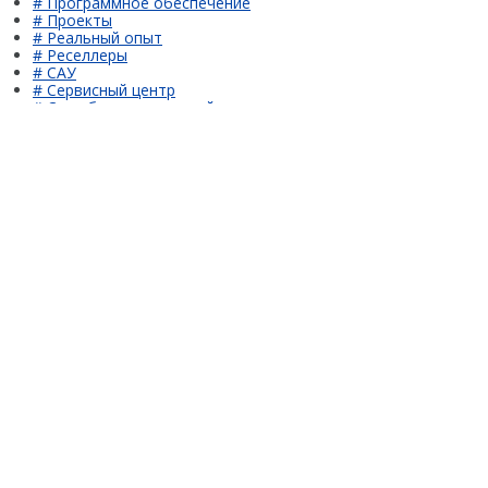
# Программное обеспечение
# Проекты
# Реальный опыт
# Реселлеры
# САУ
# Сервисный центр
# Сеть базовых станций
# Сканирование
# События
# Техподдержка
# Управление строительной техникой
# Учебный центр
# Экосистема ПРИН
Мы открыты для общения
МЕНЮ
К сравнению