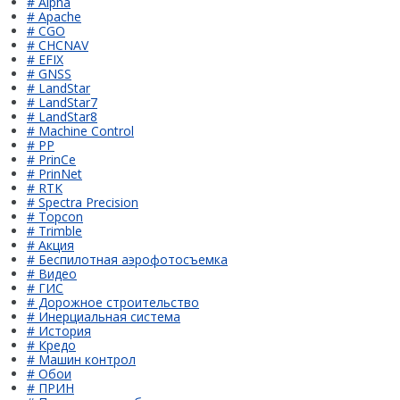
# Alpha
# Apache
# CGO
# CHCNAV
# EFIX
# GNSS
# LandStar
# LandStar7
# LandStar8
# Machine Control
# PP
# PrinCe
# PrinNet
# RTK
# Spectra Precision
# Topcon
# Trimble
# Акция
# Беспилотная аэрофотосъемка
# Видео
# ГИС
# Дорожное строительство
# Инерциальная система
# История
# Кредо
# Машин контрол
# Обои
# ПРИН