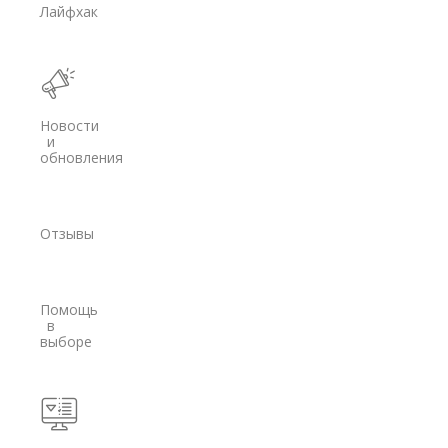
Лайфхак
Spectra Precision
Модемы
PrinCe
Новости
Pacific Crest
и
обновления
Trimble
EFIX
Отзывы
Трассоискатели
RidGid
Помощь
Сталкер
в
выборе
Radiodetection
Техно-АС
Программы