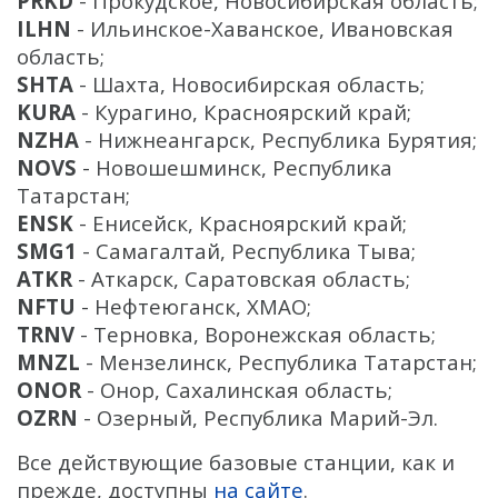
PRKD
- Прокудское, Новосибирская область;
Датчик качества воды
ILHN
- Ильинское-Хаванское, Ивановская
Распродажа
область;
SHTA
- Шахта, Новосибирская область;
KURA
- Курагино, Красноярский край;
NZHA
- Нижнеангарск, Республика Бурятия;
NOVS
- Новошешминск, Республика
Татарстан;
ENSK
- Енисейск, Красноярский край;
SMG1
- Самагалтай, Республика Тыва;
ATKR
- Аткарск, Саратовская область;
NFTU
- Нефтеюганск, ХМАО;
TRNV
- Терновка, Воронежская область;
MNZL
- Мензелинск, Республика Татарстан;
ONOR
- Онор, Сахалинская область;
OZRN
- Озерный, Республика Марий-Эл.
Все действующие базовые станции, как и
прежде, доступны
на сайте
.