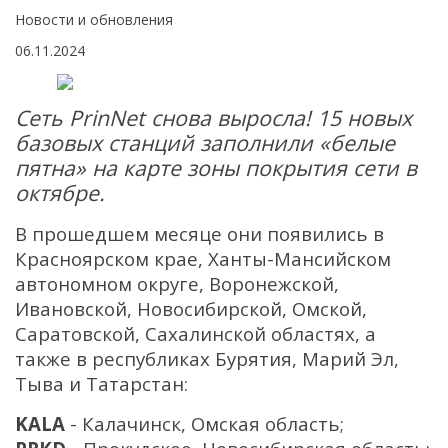
Интерферометрические радары
Новости и обновления
БПЛА
06.11.2024
Аэрофотокамеры
Сеть PrinNet снова выросла! 15 новых
Геоскан
базовых станций заполнили «белые
DJI
пятна» на карте зоны покрытия сети в
октябре.
InnoSpector
В прошедшем месяце они появились в
Гидрография
Красноярском крае, Ханты-Мансийском
БПВА
автономном округе, Воронежской,
ОЛЭ
Ивановской, Новосибирской, Омской,
Саратовской, Сахалинской областях, а
МЛЭ
также в республиках Бурятия, Марий Эл,
ADCP
Тыва и Татарстан:
ГБО
KALA
- Калачинск, Омская область;