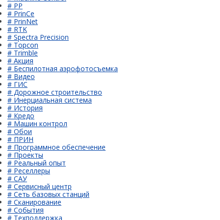
# PP
# PrinCe
# PrinNet
# RTK
# Spectra Precision
# Topcon
# Trimble
# Акция
# Беспилотная аэрофотосъемка
# Видео
# ГИС
# Дорожное строительство
# Инерциальная система
# История
# Кредо
# Машин контрол
# Обои
# ПРИН
# Программное обеспечение
# Проекты
# Реальный опыт
# Реселлеры
# САУ
# Сервисный центр
# Сеть базовых станций
# Сканирование
# События
# Техподдержка