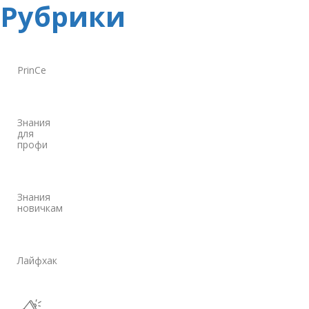
Рубрики
PrinCe
Знания
для
профи
Знания
новичкам
Лайфхак