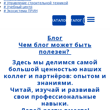
# Управление строительной техникой
# Учебный центр
# Экосистема ПРИН
КАТАЛОГ
КАТАЛОГ
ГНСС-приёмники
Ак
PrinCe
Блог
Ко
Чем блог может быть
CHCNAV
полезен?
EFIX
Здесь мы делимся самой
Trimble
большой ценностью наших
Spectra Precision
коллег и партнёров: опытом и
знаниями.
Руснавгеосеть
Читай, изучай и развивай
Оптика
свои профессиональные
Тахеометры
навыки.
Нивелиры