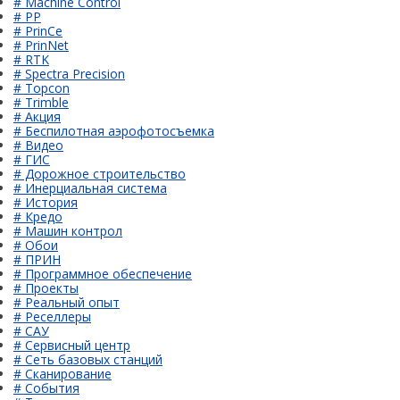
# Machine Control
# PP
# PrinCe
# PrinNet
# RTK
# Spectra Precision
# Topcon
# Trimble
# Акция
# Беспилотная аэрофотосъемка
# Видео
# ГИС
# Дорожное строительство
# Инерциальная система
# История
# Кредо
# Машин контрол
# Обои
# ПРИН
# Программное обеспечение
# Проекты
# Реальный опыт
# Реселлеры
# САУ
# Сервисный центр
# Сеть базовых станций
# Сканирование
# События