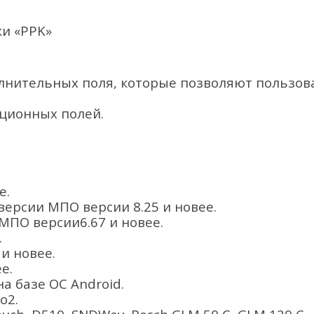
и «PPK»
олнительных поля, которые позволяют пользо
ционных полей.
е.
версии МПО версии 8.25 и новее.
с МПО версии6.67 и новее.
.
 и новее.
е.
а базе ОС Android.
o2.