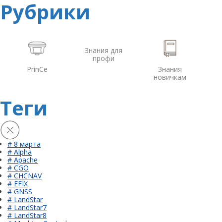
Рубрики
Знания для
профи
PrinCe
Знания
новичкам
Теги
# 8 марта
# Alpha
# Apache
# CGO
# CHCNAV
# EFIX
# GNSS
# LandStar
# LandStar7
# LandStar8