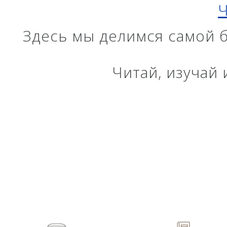
Ч
лазерн
сканир
Здесь мы делимся самой 
Аксессуары
Агро
САУ
Систем
экскав
Читай, изучай
Систем
Систем