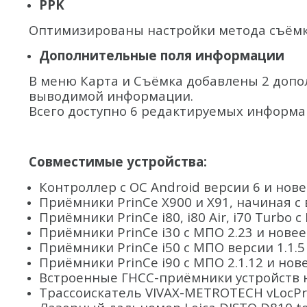
PPK
Оптимизированы настройки метода съёмк
Дополнительные поля информации
В меню Карта и Съёмка добавлены 2 доп
выводимой информации.
Всего доступно 6 редактируемых информа
Совместимые устройства:
Контроллер с ОС Android версии 6 и нове
Приёмники PrinCe X900 и X91, начиная с 
Приёмники PrinCe i80, i80 Air, i70 Turbo 
Приёмники PrinCe i30 с МПО 2.23 и новее
Приёмники PrinCe i50 с МПО версии 1.1.5
Приёмники PrinCe i90 с МПО 2.1.12 и нове
Встроенные ГНСС-приёмники устройств н
Трассоискатель VIVAX-METROTECH vLocPr