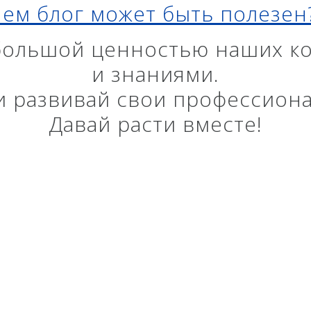
ем блог может быть полезе
ого
ования
большой ценностью наших ко
Мониторинг
БПЛА
и знаниями.
ы на
ГНСС-мониторинг
Аэрофотокамеры
аторы
Интерферометрические
Геоскан
 и развивай свои профессион
ы на грейдеры
радары
DJI
Давай расти вместе!
ы на бульдозеры
InnoSpector