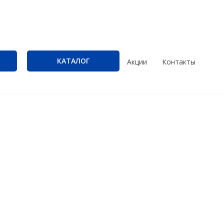
КАТАЛОГ
Акции
Контакты
Трассоискатели
Программы
RidGid
PrinCe
Сталкер
Credo
Radiodetection
Trimble
Техно-АС
Spectra Precision
Agisoft