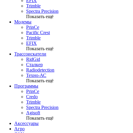
EFIX
Trimble
Spectra Precision
Показать ещё
Модемы
PrinCe
Pacific Crest
Trimble
EFIX
Показать ещё
Трассоискатели
RidGid
Сталкер
Radiodetection
Техно-АС
Показать ещё
Программы
PrinCe
Credo
Trimble
Spectra Precision
Agisoft
Показать ещё
Аксессуары
Агро