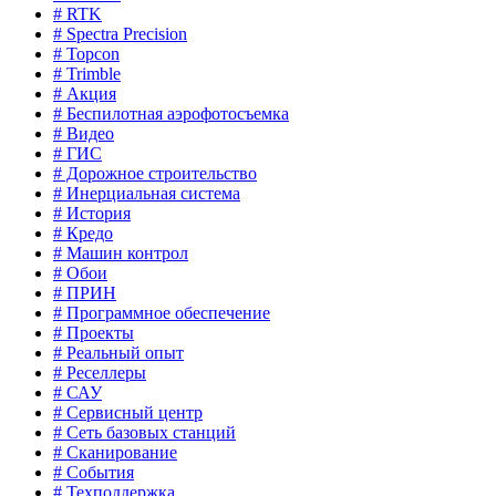
# RTK
# Spectra Precision
# Topcon
# Trimble
# Акция
# Беспилотная аэрофотосъемка
# Видео
# ГИС
# Дорожное строительство
# Инерциальная система
# История
# Кредо
# Машин контрол
# Обои
# ПРИН
# Программное обеспечение
# Проекты
# Реальный опыт
# Реселлеры
# САУ
# Сервисный центр
# Сеть базовых станций
# Сканирование
# События
# Техподдержка