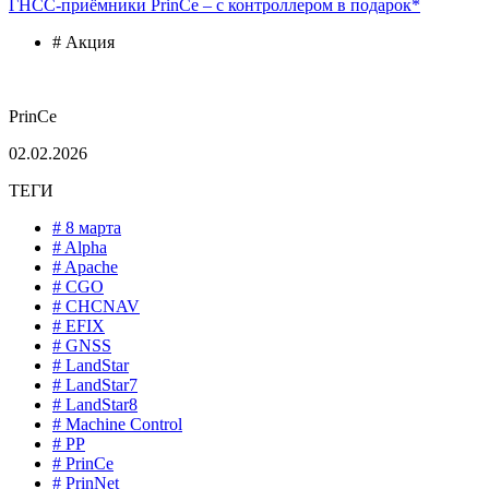
ГНСС-приёмники PrinCe – с контроллером в подарок*
# Акция
PrinCe
02.02.2026
ТЕГИ
# 8 марта
# Alpha
# Apache
# CGO
# CHCNAV
# EFIX
# GNSS
# LandStar
# LandStar7
# LandStar8
# Machine Control
# PP
# PrinCe
# PrinNet