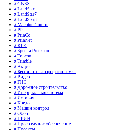
# GNSS
# LandStar
# LandStar7
# LandStar8
# Machine Control
# PP
# PrinCe
# PrinNet
# RTK
# Spectra Precision
# Topcon
# Trimble
# Акция
# Беспилотная аэрофотосъемка
# Видео
# ГИС
# Дорожное строительство
# Инерциальная система
# История
# Кредо
# Машин контрол
# Обои
# ПРИН
# Программное обеспечение
# Проекты