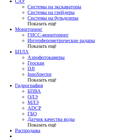
САУ
Системы на экскаваторы
Системы на грейдеры
Системы на бульдозеры
Показать ещё
Мониторинг
ГНСС-мониторинг
Интерферометрические радары
Показать ещё
БПЛА
Аэрофотокамеры
Геоскан
DJI
InnoSpector
Показать ещё
Гидрография
БПВА
ОЛЭ
МЛЭ
ADCP
ГБО
Датчик качества воды
Показать ещё
Распродажа