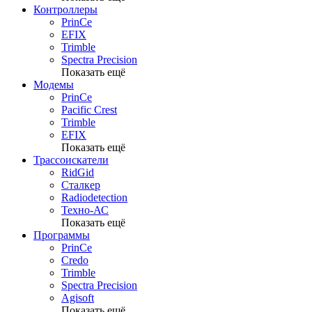
Контроллеры
PrinCe
EFIX
Trimble
Spectra Precision
Показать ещё
Модемы
PrinCe
Pacific Crest
Trimble
EFIX
Показать ещё
Трассоискатели
RidGid
Сталкер
Radiodetection
Техно-АС
Показать ещё
Программы
PrinCe
Credo
Trimble
Spectra Precision
Agisoft
Показать ещё