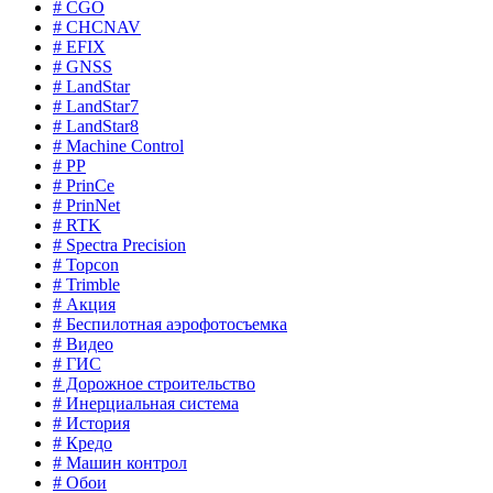
# CGO
# CHCNAV
# EFIX
# GNSS
# LandStar
# LandStar7
# LandStar8
# Machine Control
# PP
# PrinCe
# PrinNet
# RTK
# Spectra Precision
# Topcon
# Trimble
# Акция
# Беспилотная аэрофотосъемка
# Видео
# ГИС
# Дорожное строительство
# Инерциальная система
# История
# Кредо
# Машин контрол
# Обои