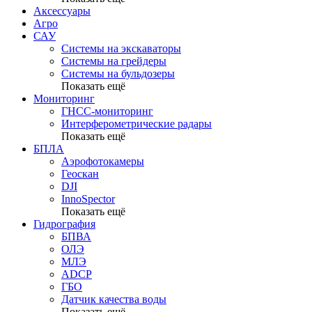
Аксессуары
Агро
САУ
Системы на экскаваторы
Системы на грейдеры
Системы на бульдозеры
Показать ещё
Мониторинг
ГНСС-мониторинг
Интерферометрические радары
Показать ещё
БПЛА
Аэрофотокамеры
Геоскан
DJI
InnoSpector
Показать ещё
Гидрография
БПВА
ОЛЭ
МЛЭ
ADCP
ГБО
Датчик качества воды
Показать ещё