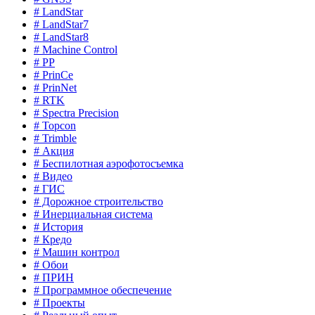
# LandStar
# LandStar7
# LandStar8
# Machine Control
# PP
# PrinCe
# PrinNet
# RTK
# Spectra Precision
# Topcon
# Trimble
# Акция
# Беспилотная аэрофотосъемка
# Видео
# ГИС
# Дорожное строительство
# Инерциальная система
# История
# Кредо
# Машин контрол
# Обои
# ПРИН
# Программное обеспечение
# Проекты