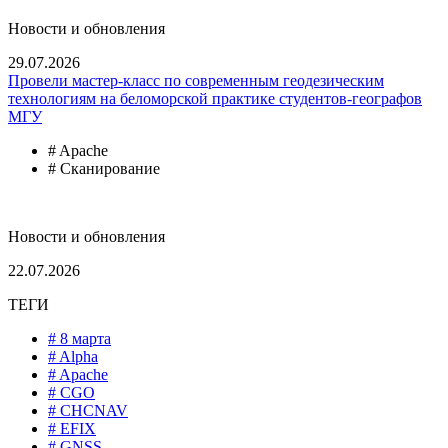
Новости и обновления
29.07.2026
Провели мастер-класс по современным геодезическим
технологиям на беломорской практике студентов-географов
МГУ
# Apache
# Сканирование
Новости и обновления
22.07.2026
ТЕГИ
# 8 марта
# Alpha
# Apache
# CGO
# CHCNAV
# EFIX
# GNSS