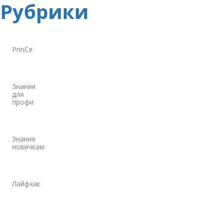
Рубрики
PrinCe
Знания
для
профи
Знания
новичкам
Лайфхак