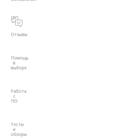
Модемы
PrinCe
Pacific Crest
Отзывы
Trimble
EFIX
Помощь
в
Трассоискатели
выборе
RidGid
Сталкер
Работа
с
Radiodetection
ПО
Техно-АС
Программы
Тесты
и
PrinCe
обзоры