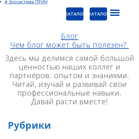
# Экосистема ПРИН
КАТАЛОГ
КАТАЛОГ
ГНСС-приёмники
Ак
PrinCe
Блог
Ко
Чем блог может быть полезен?
CHCNAV
EFIX
Здесь мы делимся самой большой
ценностью наших коллег и
Trimble
партнёров: опытом и знаниями.
Spectra Precision
Читай, изучай и развивай свои
профессиональные навыки.
Руснавгеосеть
Давай расти вместе!
Оптика
Тахеометры
Рубрики
Нивелиры
Аэрофотокамеры