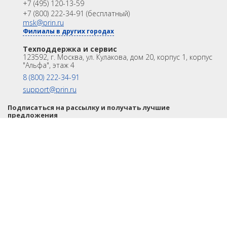
+7 (495) 120-13-59
Распродажа
Акции
+7 (800) 222-34-91 (бесплатный)
OEM
msk@prin.ru
Филиалы в других городах
ИНФОРМАЦИЯ
Акции
Техподдержка и сервис
Техподдержка и сервис
123592, г. Москва, ул. Кулакова, дом 20, корпус 1, корпус
Университет
Партнёрам
"Альфа", этаж 4
О Компании
Контакты
8 (800) 222-34-91
support@prin.ru
Подписаться на рассылку и получать лучшие
предложения
ИНТЕРНЕТ-МАГАЗИН АКСЕССУАРОВ
© 1996-2026. АО «ПРИН». Все права защищены