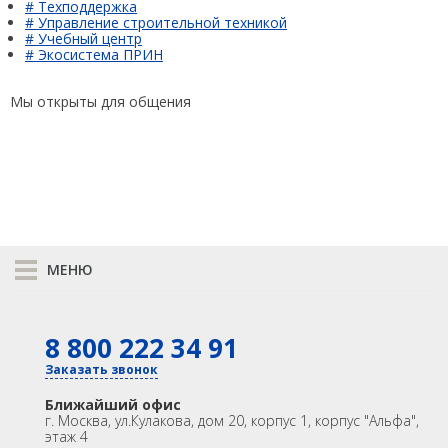
# Техподдержка
# Управление строительной техникой
# Учебный центр
# Экосистема ПРИН
Мы открыты для общения
МЕНЮ
К сравнению
8 800 222 34 91
КАТАЛОГ
GNSS
Оптика
Заказать звонок
Лазерное сканирование
Контроллеры
Ближайший офис
Модемы
Программы
г. Москва
,
ул.Кулакова, дом 20, корпус 1, корпус "Альфа",
этаж 4
Аксеcсуары
БПА