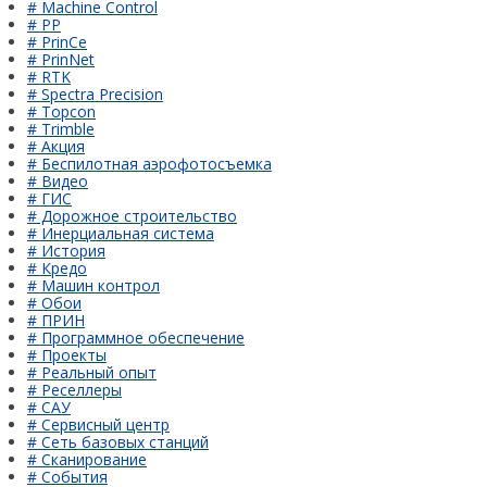
# Machine Control
# PP
# PrinCe
# PrinNet
# RTK
# Spectra Precision
# Topcon
# Trimble
# Акция
# Беспилотная аэрофотосъемка
# Видео
# ГИС
# Дорожное строительство
# Инерциальная система
# История
# Кредо
# Машин контрол
# Обои
# ПРИН
# Программное обеспечение
# Проекты
# Реальный опыт
# Реселлеры
# САУ
# Сервисный центр
# Сеть базовых станций
# Сканирование
# События