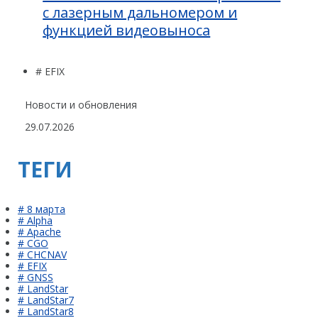
с лазерным дальномером и
функцией видеовыноса
# EFIX
Новости и обновления
29.07.2026
ТЕГИ
# 8 марта
# Alpha
# Apache
# CGO
# CHCNAV
# EFIX
# GNSS
# LandStar
# LandStar7
# LandStar8