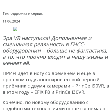
БПЛА
Аэрофотокамеры
Техподдержка и сервис
Геоскан
11.06.2024
DJI
Эра VR наступила! Дополненная и
InnoSpector
смешанная реальность в ГНСС-
Гидрография
оборудовании – больше не фантастика,
БПВА
а то, что прочно входит в нашу жизнь и
меняет её.
ОЛЭ
ПРИН идёт в ногу со временем и ещё в
МЛЭ
прошлом году анонсировал свой первый
ADCP
приёмник с двумя камерами – PrinCe i90VR, а
в этом году – EFIX F8 и PrinCe i30VR.
ГБО
Конечно, по новому оборудованию с
Датчик качества воды
подобными технологиями остаётся немало