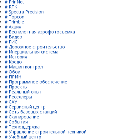
# PrinNet
# RTK
# Spectra Precision
# Topcon
# Trimble
# Акция
# Беспилотная аэрофотосъемка
# Видео
# ГИС
# Дорожное строительство
# Инерциальная система
# История
# Кредо
# Машин контрол
# Обои
# ПРИН
# Программное обеспечение
# Проекты
# Реальный опыт
# Реселлеры
# САУ
# Сервисный центр
# Сеть базовых станций
# Сканирование
# События
# Техподдержка
# Управление строительной техникой
# Учебный центр