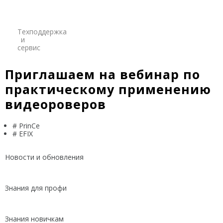
Credo
Trimble
Техподдержка
и
Spectra Precision
сервис
Agisoft
Приглашаем на вебинар по
практическому применению
Аксессуары
Агро
видеороверов
САУ
Системы на экскаваторы
# PrinCe
# EFIX
Системы на грейдеры
Системы на бульдозеры
Новости и обновления
Мониторинг
Знания для профи
ГНСС-мониторинг
Интерферометрические радары
Знания новичкам