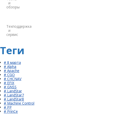
и
обзоры
Техподдержка
и
сервис
Теги
# 8 марта
# Alpha
# Apache
# CGO
# CHCNAV
# EFIX
# GNSS
# LandStar
# LandStar7
# LandStar8
# Machine Control
# PP
# PrinCe