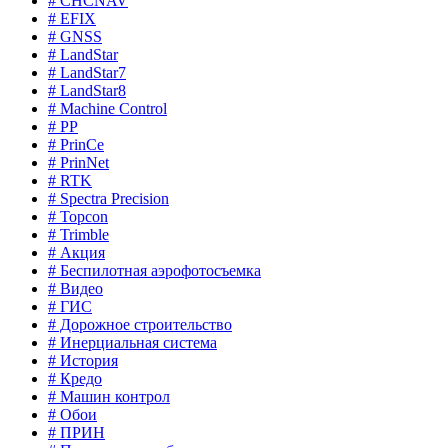
# CHCNAV
# EFIX
# GNSS
# LandStar
# LandStar7
# LandStar8
# Machine Control
# PP
# PrinCe
# PrinNet
# RTK
# Spectra Precision
# Topcon
# Trimble
# Акция
# Беспилотная аэрофотосъемка
# Видео
# ГИС
# Дорожное строительство
# Инерциальная система
# История
# Кредо
# Машин контрол
# Обои
# ПРИН