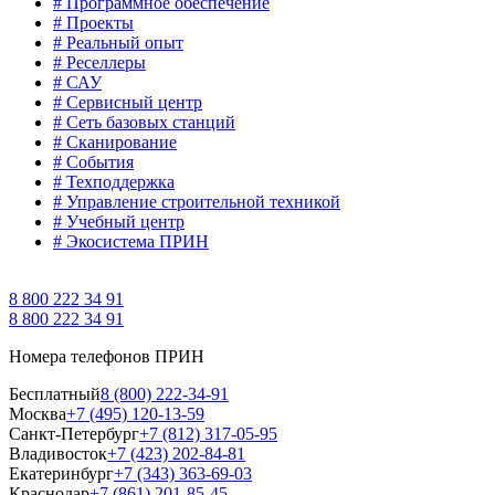
# Программное обеспечение
# Проекты
# Реальный опыт
# Реселлеры
# САУ
# Сервисный центр
# Сеть базовых станций
# Сканирование
# События
# Техподдержка
# Управление строительной техникой
# Учебный центр
# Экосистема ПРИН
8 800 222 34 91
8 800 222 34 91
Номера телефонов ПРИН
Бесплатный
8 (800) 222-34-91
Москва
+7 (495) 120-13-59
Санкт-Петербург
+7 (812) 317-05-95
Владивосток
+7 (423) 202-84-81
Екатеринбург
+7 (343) 363-69-03
Краснодар
+7 (861) 201-85-45