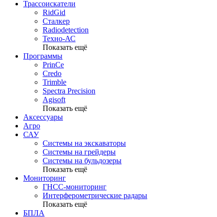
Трассоискатели
RidGid
Сталкер
Radiodetection
Техно-АС
Показать ещё
Программы
PrinCe
Credo
Trimble
Spectra Precision
Agisoft
Показать ещё
Аксессуары
Агро
САУ
Системы на экскаваторы
Системы на грейдеры
Системы на бульдозеры
Показать ещё
Мониторинг
ГНСС-мониторинг
Интерферометрические радары
Показать ещё
БПЛА