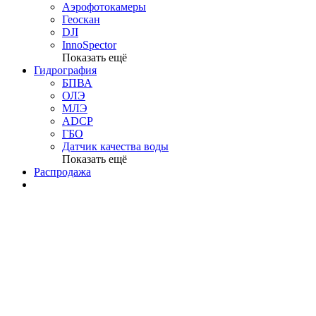
Аэрофотокамеры
Геоскан
DJI
InnoSpector
Показать ещё
Гидрография
БПВА
ОЛЭ
МЛЭ
ADCP
ГБО
Датчик качества воды
Показать ещё
Распродажа