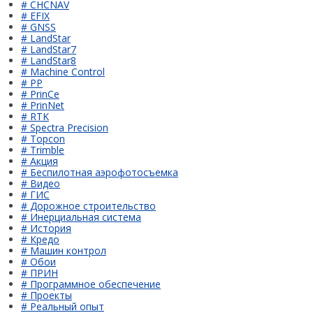
# CHCNAV
# EFIX
# GNSS
# LandStar
# LandStar7
# LandStar8
# Machine Control
# PP
# PrinCe
# PrinNet
# RTK
# Spectra Precision
# Topcon
# Trimble
# Акция
# Беспилотная аэрофотосъемка
# Видео
# ГИС
# Дорожное строительство
# Инерциальная система
# История
# Кредо
# Машин контрол
# Обои
# ПРИН
# Программное обеспечение
# Проекты
# Реальный опыт