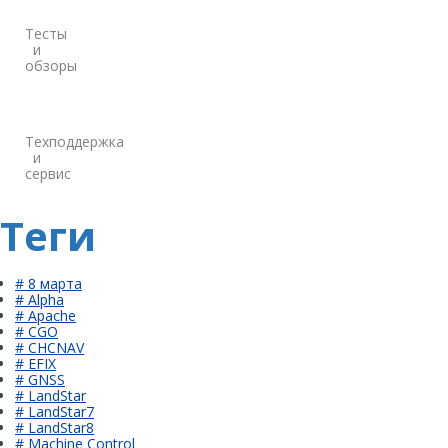
Тесты
и
обзоры
Техподдержка
и
сервис
Теги
# 8 марта
# Alpha
# Apache
# CGO
# CHCNAV
# EFIX
# GNSS
# LandStar
# LandStar7
# LandStar8
# Machine Control