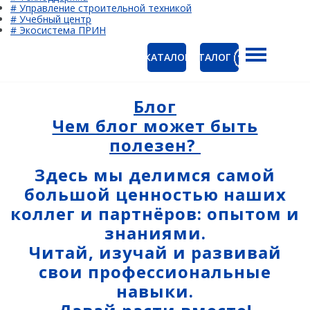
# Управление строительной техникой
# Учебный центр
# Экосистема ПРИН
КАТАЛОГ
КАТАЛОГ
ГНСС-приёмники
Ак
PrinCe
Блог
Ко
Чем блог может быть
CHCNAV
полезен?
EFIX
Здесь мы делимся самой
Trimble
большой ценностью наших
Spectra Precision
коллег и партнёров: опытом и
знаниями.
Руснавгеосеть
Читай, изучай и развивай
Оптика
свои профессиональные
Тахеометры
навыки.
Нивелиры