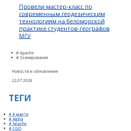
Провели мастер-класс по
современным геодезическим
технологиям на беломорской
практике студентов-географов
МГУ
# Apache
# Сканирование
Новости и обновления
22.07.2026
ТЕГИ
# 8 марта
# Alpha
# Apache
# CGO