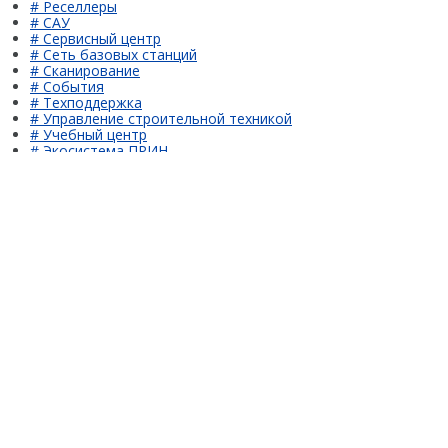
# Реселлеры
# САУ
# Сервисный центр
# Сеть базовых станций
# Сканирование
# События
# Техподдержка
# Управление строительной техникой
# Учебный центр
# Экосистема ПРИН
Мы открыты для общения
МЕНЮ
К сравнению
8 800 222 34 91
КАТАЛОГ
GNSS
Оптика