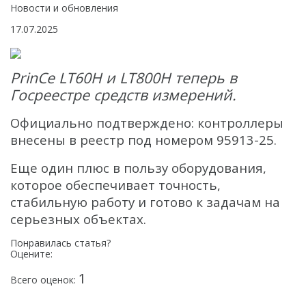
Интерферометрические радары
Новости и обновления
17.07.2025
БПЛА
Аэрофотокамеры
PrinCe LT60H и LT800H теперь в
Геоскан
Госреестре средств измерений.
DJI
Официально подтверждено: контроллеры
InnoSpector
внесены в реестр под номером 95913-25.
Гидрография
Еще один плюс в пользу оборудования,
БПВА
которое обеспечивает точность,
стабильную работу и готово к задачам на
ОЛЭ
серьезных объектах.
МЛЭ
Понравилась статья?
Оцените:
ADCP
1
Всего оценок:
ГБО