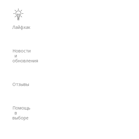
Spectra Precision
Модемы
Лайфхак
PrinCe
Pacific Crest
Новости
Trimble
и
обновления
EFIX
Трассоискатели
Отзывы
RidGid
Сталкер
Помощь
Radiodetection
в
выборе
Техно-АС
Программы