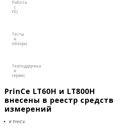
Работа
PrinCe
с
ПО
Credo
Trimble
Тесты
и
Spectra Precision
обзоры
Agisoft
Аксессуары
Техподдержка
Агро
и
САУ
сервис
Системы на экскаваторы
PrinCe LT60H и LT800H
Системы на грейдеры
внесены в реестр средств
Системы на бульдозеры
измерений
Мониторинг
# PrinCe
ГНСС-мониторинг