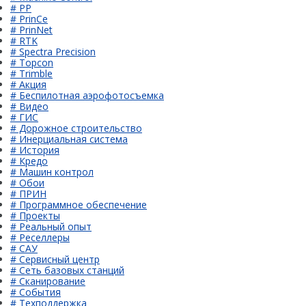
# PP
# PrinCe
# PrinNet
# RTK
# Spectra Precision
# Topcon
# Trimble
# Акция
# Беспилотная аэрофотосъемка
# Видео
# ГИС
# Дорожное строительство
# Инерциальная система
# История
# Кредо
# Машин контрол
# Обои
# ПРИН
# Программное обеспечение
# Проекты
# Реальный опыт
# Реселлеры
# САУ
# Сервисный центр
# Сеть базовых станций
# Сканирование
# События
# Техподдержка