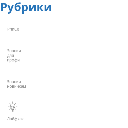
Рубрики
PrinCe
Знания
для
профи
Знания
новичкам
Лайфхак