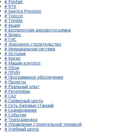
# PrinNet
# RTK
# Spectra Precision
# Topcon
# Trimble
# Акция
# Беспилотная аэрофотосъемка
# Видео
# ГИС
# Дорожное строительство
# Инерциальная система
# История
# Кредо
# Машин контрол
# Обои
# ПРИН
# Программное обеспечение
# Проекты
# Реальный опыт
# Реселлеры
# САУ
# Сервисный центр
# Сеть базовых станций
# Сканирование
# События
# Техподдержка
# Управление строительной техникой
# Учебный центр