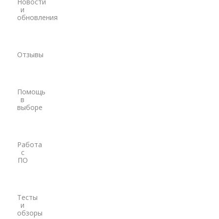
Новости
и
Модемы
обновления
PrinCe
Pacific Crest
Отзывы
Trimble
EFIX
Помощь
в
Трассоискатели
выборе
RidGid
Сталкер
Работа
с
Radiodetection
ПО
Техно-АС
Программы
Тесты
и
PrinCe
обзоры