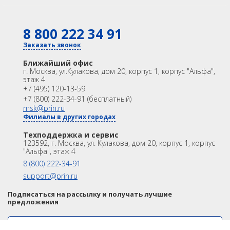
К сравнению
8 800 222 34 91
КАТАЛОГ
GNSS
Оптика
Заказать звонок
Лазерное сканирование
Контроллеры
Ближайший офис
Модемы
Программы
г. Москва
,
ул.Кулакова, дом 20, корпус 1, корпус "Альфа",
этаж 4
Аксеcсуары
БПА
+7 (495) 120-13-59
Распродажа
Акции
+7 (800) 222-34-91 (бесплатный)
OEM
msk@prin.ru
Филиалы в других городах
ИНФОРМАЦИЯ
Акции
Техподдержка и сервис
Техподдержка и сервис
123592, г. Москва, ул. Кулакова, дом 20, корпус 1, корпус
Университет
Партнёрам
"Альфа", этаж 4
О Компании
Контакты
8 (800) 222-34-91
support@prin.ru
Подписаться на рассылку и получать лучшие
предложения
ИНТЕРНЕТ-МАГАЗИН АКСЕССУАРОВ