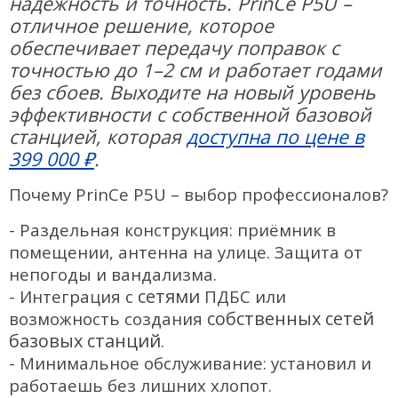
надёжность и точность. PrinCe P5U –
БПЛА
отличное решение, которое
Аэрофотокамеры
обеспечивает передачу поправок с
точностью до 1–2 см и работает годами
Геоскан
без сбоев. Выходите на новый уровень
DJI
эффективности с собственной базовой
станцией, которая
доступна по цене в
InnoSpector
399 000 ₽
.
Гидрография
Почему PrinCe P5U – выбор профессионалов?
БПВА
- Раздельная конструкция: приёмник в
ОЛЭ
помещении, антенна на улице. Защита от
МЛЭ
непогоды и вандализма.
сетями
- Интеграция с
ПДБС или
ADCP
собственных сетей
возможность создания
ГБО
базовых станций
.
- Минимальное обслуживание: установил и
Датчик качества воды
работаешь без лишних хлопот.