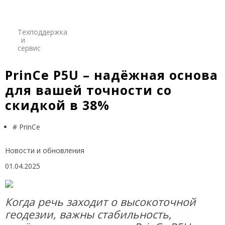
Credo
Trimble
Техподдержка
и
Spectra Precision
сервис
Agisoft
PrinCe P5U – надёжная основа
для вашей точности со
Аксессуары
Агро
скидкой в 38%
САУ
Системы на экскаваторы
# PrinCe
Системы на грейдеры
Новости и обновления
Системы на бульдозеры
01.04.2025
Мониторинг
ГНСС-мониторинг
Когда речь заходит о высокоточной
Интерферометрические радары
геодезии, важны стабильность,