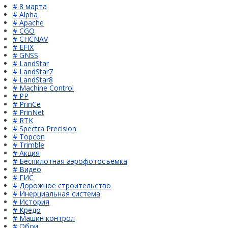
# 8 марта
# Alpha
# Apache
# CGO
# CHCNAV
# EFIX
# GNSS
# LandStar
# LandStar7
# LandStar8
# Machine Control
# PP
# PrinCe
# PrinNet
# RTK
# Spectra Precision
# Topcon
# Trimble
# Акция
# Беспилотная аэрофотосъемка
# Видео
# ГИС
# Дорожное строительство
# Инерциальная система
# История
# Кредо
# Машин контрол
# Обои