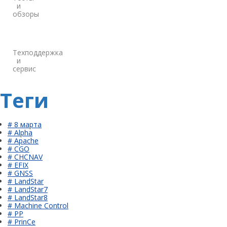
и
обзоры
Техподдержка
и
сервис
Теги
# 8 марта
# Alpha
# Apache
# CGO
# CHCNAV
# EFIX
# GNSS
# LandStar
# LandStar7
# LandStar8
# Machine Control
# PP
# PrinCe