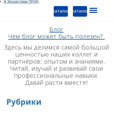
# Экосистема ПРИН
КАТАЛОГ
КАТАЛОГ
ГНСС-приёмники
Ак
PrinCe
Блог
Ко
Чем блог может быть полезен?
CHCNAV
EFIX
Здесь мы делимся самой большой
ценностью наших коллег и
Trimble
партнёров: опытом и знаниями.
Spectra Precision
Читай, изучай и развивай свои
профессиональные навыки.
Руснавгеосеть
Давай расти вместе!
Оптика
Тахеометры
Рубрики
Нивелиры
Аэрофотокамеры