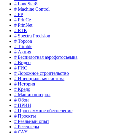
# LandStar8
# Machine Control
# PP
# PrinCe
# PrinNet
# RTK
# Spectra Precision
# Topcon
# Trimble
# Акция
# Беспилотная аэрофотосъемка
# Видео
# ГИС
# Дорожное строительство
# Инерциальная система
# История
# Кредо
# Машин контрол
# Обои
# ПРИН
# Программное обеспечение
# Проекты
# Реальный опыт
# Реселлеры
# САУ