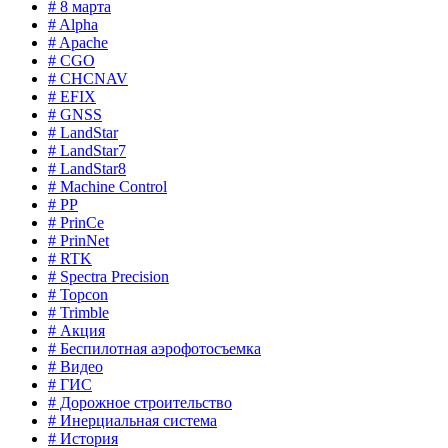
# 8 марта
# Alpha
# Apache
# CGO
# CHCNAV
# EFIX
# GNSS
# LandStar
# LandStar7
# LandStar8
# Machine Control
# PP
# PrinCe
# PrinNet
# RTK
# Spectra Precision
# Topcon
# Trimble
# Акция
# Беспилотная аэрофотосъемка
# Видео
# ГИС
# Дорожное строительство
# Инерциальная система
# История