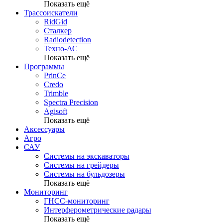
Показать ещё
Трассоискатели
RidGid
Сталкер
Radiodetection
Техно-АС
Показать ещё
Программы
PrinCe
Credo
Trimble
Spectra Precision
Agisoft
Показать ещё
Аксессуары
Агро
САУ
Системы на экскаваторы
Системы на грейдеры
Системы на бульдозеры
Показать ещё
Мониторинг
ГНСС-мониторинг
Интерферометрические радары
Показать ещё