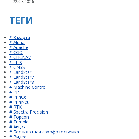
22.07.2026
ТЕГИ
# 8 марта
# Alpha
# Apache
# CGO
# CHCNAV
# EFIX
# GNSS
# LandStar
# LandStar7
# LandStar8
# Machine Control
# PP
# PrinCe
# PrinNet
# RTK
# Spectra Precision
# Topcon
# Trimble
# Акция
# Беспилотная аэрофотосъемка
# Видео