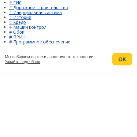
# ГИС
# Дорожное строительство
# Инерциальная система
# История
# Кредо
# Машин контрол
# Обои
# ПРИН
# Программное обеспечение
# Проекты
# Реальный опыт
# Реселлеры
Мы собираем cookie и аналогичные технологии.
ОК
# САУ
Узнайте подробнее
# Сервисный центр
# Сеть базовых станций
# Сканирование
# События
# Техподдержка
# Управление строительной техникой
# Учебный центр
# Экосистема ПРИН
Мы открыты для общения