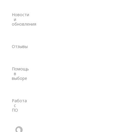
Модемы
Новости
PrinCe
и
обновления
Pacific Crest
Trimble
Отзывы
EFIX
Трассоискатели
Помощь
RidGid
в
выборе
Сталкер
Radiodetection
Работа
с
Техно-АС
ПО
Программы
PrinCe