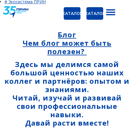
# Экосистема ПРИН
КАТАЛОГ
КАТАЛОГ
ГНСС-приёмники
Ак
PrinCe
Блог
Ко
Чем блог может быть
CHCNAV
полезен?
EFIX
Здесь мы делимся самой
Trimble
большой ценностью наших
Spectra Precision
коллег и партнёров: опытом и
знаниями.
Руснавгеосеть
Читай, изучай и развивай
Оптика
свои профессиональные
Тахеометры
навыки.
Нивелиры
Давай расти вместе!
Аэрофотокамеры