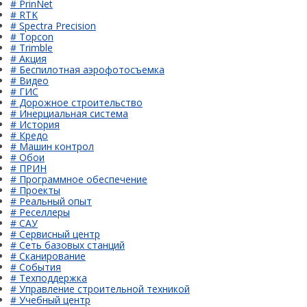
# PrinNet
# RTK
# Spectra Precision
# Topcon
# Trimble
# Акция
# Беспилотная аэрофотосъемка
# Видео
# ГИС
# Дорожное строительство
# Инерциальная система
# История
# Кредо
# Машин контрол
# Обои
# ПРИН
# Программное обеспечение
# Проекты
# Реальный опыт
# Реселлеры
# САУ
# Сервисный центр
# Сеть базовых станций
# Сканирование
# События
# Техподдержка
# Управление строительной техникой
# Учебный центр