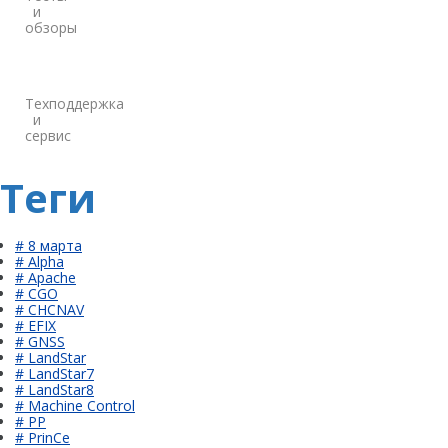
и
обзоры
Техподдержка
и
сервис
Теги
# 8 марта
# Alpha
# Apache
# CGO
# CHCNAV
# EFIX
# GNSS
# LandStar
# LandStar7
# LandStar8
# Machine Control
# PP
# PrinCe