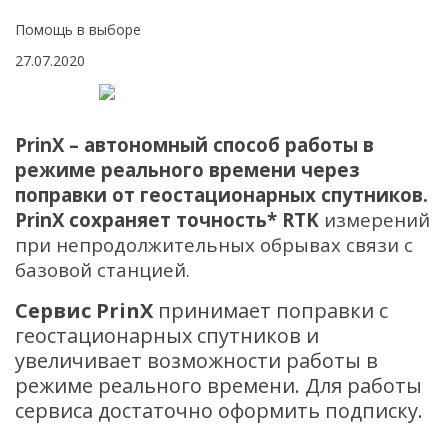
БПЛА
Помощь в выборе
Аэрофотокамеры
27.07.2020
Геоскан
DJI
PrinX – автономный способ работы в
InnoSpector
режиме реального времени через
поправки от геостационарных спутников.
Гидрография
PrinX сохраняет точность* RTK
измерений
БПВА
при непродолжительных обрывах связи с
ОЛЭ
базовой станцией.
МЛЭ
Сервис
PrinX
принимает поправки с
геостационарных спутников и
ADCP
увеличивает возможности работы в
ГБО
режиме реального времени. Для работы
сервиса достаточно оформить подписку.
Датчик качества воды