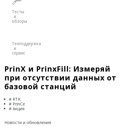
Credo
Тесты
и
Trimble
обзоры
Spectra Precision
Agisoft
Техподдержка
и
Аксессуары
сервис
Агро
САУ
PrinX и PrinxFill: Измеряй
Системы на экскаваторы
при отсутствии данных от
Системы на грейдеры
базовой станций
Системы на бульдозеры
# RTK
Мониторинг
# PrinCe
# Акция
ГНСС-мониторинг
Новости и обновления
Интерферометрические радары