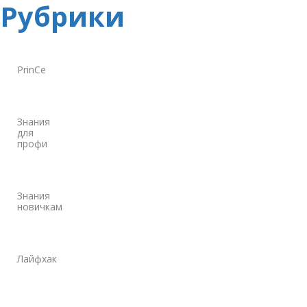
Рубрики
PrinCe
Знания
для
профи
Знания
новичкам
Лайфхак