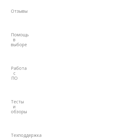
PrinCe
Отзывы
Pacific Crest
Trimble
Помощь
в
EFIX
выборе
Трассоискатели
RidGid
Работа
с
Сталкер
ПО
Radiodetection
Техно-АС
Тесты
и
обзоры
Программы
PrinCe
Credo
Техподдержка