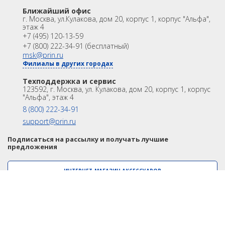
Лазерное сканирование
Контроллеры
Ближайший офис
Модемы
Программы
г. Москва
,
ул.Кулакова, дом 20, корпус 1, корпус "Альфа",
этаж 4
Аксеcсуары
БПА
+7 (495) 120-13-59
Распродажа
Акции
+7 (800) 222-34-91 (бесплатный)
OEM
msk@prin.ru
Филиалы в других городах
ИНФОРМАЦИЯ
Акции
Техподдержка и сервис
Техподдержка и сервис
123592, г. Москва, ул. Кулакова, дом 20, корпус 1, корпус
Университет
Партнёрам
"Альфа", этаж 4
О Компании
Контакты
8 (800) 222-34-91
support@prin.ru
Подписаться на рассылку и получать лучшие
предложения
ИНТЕРНЕТ-МАГАЗИН АКСЕССУАРОВ
© 1996-2026. АО «ПРИН». Все права защищены