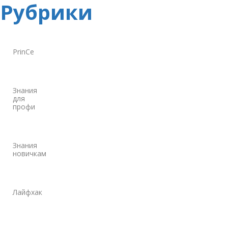
Рубрики
PrinCe
Знания
для
профи
Знания
новичкам
Лайфхак