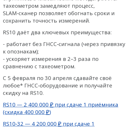
тахеометром замедляют процесс,
Геоскан
SLAM‑сканер позволяет обогнать сроки и
сохранить точность измерений.
DJI
RS10 даёт два ключевых преимущества:
InnoSpector
- работает без ГНСС‑сигнала (через привязку
Гидрография
к опознакам);
БПВА
- ускоряет измерения в 2–3 раза по
ОЛЭ
сравнению с тахеометром.
МЛЭ
С 5 февраля по 30 апреля сдавайте своё
любое* ГНСС‑оборудование и получайте
ADCP
скидку на RS10.
ГБО
₽
RS10 — 2 400 000
при сдаче 1 приёмника
Датчик качества воды
₽
(скидка 400 000
)
Распродажа
₽
RS10‑32 — 4 200 000
при сдаче 1