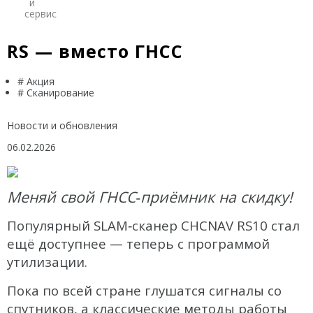
и
Trimble
сервис
Spectra Precision
RS — вместо ГНСС
Agisoft
# Акция
# Сканирование
Аксессуары
Агро
САУ
Новости и обновления
Системы на экскаваторы
06.02.2026
Системы на грейдеры
Системы на бульдозеры
Меняй свой ГНСС‑приёмник на скидку!
Мониторинг
Популярный SLAM‑сканер CHCNAV RS10 стал
ГНСС-мониторинг
ещё доступнее — теперь с программой
утилизации.
Интерферометрические радары
Пока по всей стране глушатся сигналы со
БПЛА
спутников, а классические методы работы
Аэрофотокамеры