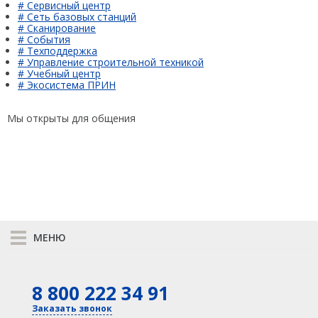
# Сервисный центр
# Сеть базовых станций
# Сканирование
# События
# Техподдержка
# Управление строительной техникой
# Учебный центр
# Экосистема ПРИН
Мы открыты для общения
МЕНЮ
К сравнению
8 800 222 34 91
КАТАЛОГ
GNSS
Оптика
Заказать звонок