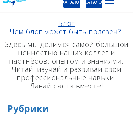
КАТАЛОГ
КАТАЛОГ
ГНСС-приёмники
Ак
PrinCe
Блог
Ко
Чем блог может быть полезен?
CHCNAV
EFIX
Здесь мы делимся самой большой
ценностью наших коллег и
Trimble
партнёров: опытом и знаниями.
Spectra Precision
Читай, изучай и развивай свои
профессиональные навыки.
Руснавгеосеть
Давай расти вместе!
Оптика
Тахеометры
Рубрики
Нивелиры
Аэрофотокамеры
Лазерное сканирование