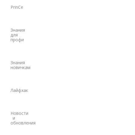
Наземное лазерное сканирование
PrinCe
Мобильное лазерное сканирование
Знания
Воздушное лазерное сканирование
для
профи
SLAM
Программы
Знания
Аксессуары для лазерного сканирования
новичкам
Контроллеры
PrinCe
Лайфхак
EFIX
Trimble
Новости
и
Spectra Precision
обновления
Модемы