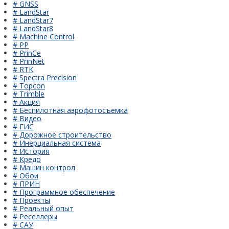
# GNSS
# LandStar
# LandStar7
# LandStar8
# Machine Control
# PP
# PrinCe
# PrinNet
# RTK
# Spectra Precision
# Topcon
# Trimble
# Акция
# Беспилотная аэрофотосъемка
# Видео
# ГИС
# Дорожное строительство
# Инерциальная система
# История
# Кредо
# Машин контрол
# Обои
# ПРИН
# Программное обеспечение
# Проекты
# Реальный опыт
# Реселлеры
# САУ