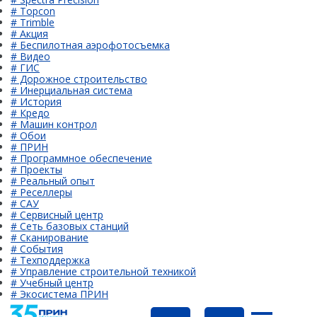
# Topcon
# Trimble
# Акция
# Беспилотная аэрофотосъемка
# Видео
# ГИС
# Дорожное строительство
# Инерциальная система
# История
# Кредо
# Машин контрол
# Обои
# ПРИН
# Программное обеспечение
# Проекты
# Реальный опыт
# Реселлеры
# САУ
# Сервисный центр
# Сеть базовых станций
# Сканирование
# События
# Техподдержка
# Управление строительной техникой
# Учебный центр
# Экосистема ПРИН