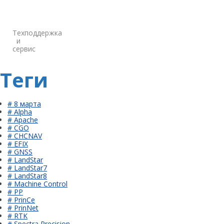
Техподдержка
и
сервис
Теги
# 8 марта
# Alpha
# Apache
# CGO
# CHCNAV
# EFIX
# GNSS
# LandStar
# LandStar7
# LandStar8
# Machine Control
# PP
# PrinCe
# PrinNet
# RTK
# Spectra Precision