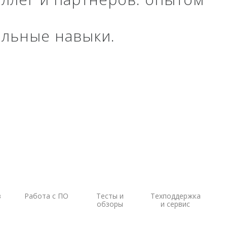
БПВА
ОЛЭ
альные навыки.
МЛЭ
ADCP
ГБО
Датчик качества воды
в
Работа с ПО
Тесты и
Техподдержка
обзоры
и сервис