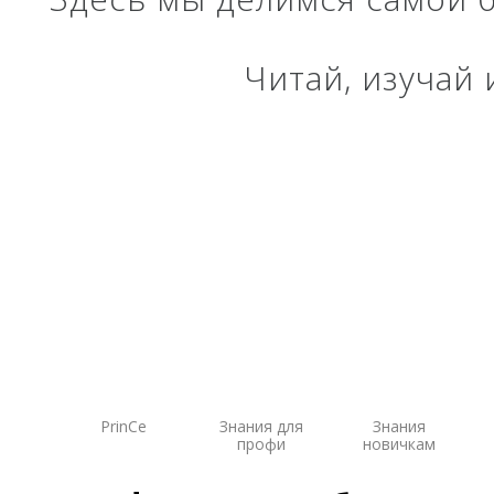
Систем
экскав
Читай, изучай
Систем
Систем
PrinCe
Знания для
Знания
профи
новичкам