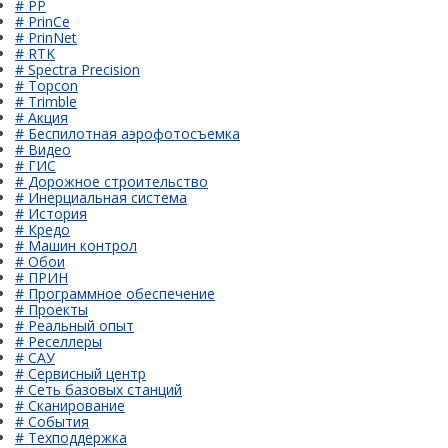
# PP
# PrinCe
# PrinNet
# RTK
# Spectra Precision
# Topcon
# Trimble
# Акция
# Беспилотная аэрофотосъемка
# Видео
# ГИС
# Дорожное строительство
# Инерциальная система
# История
# Кредо
# Машин контрол
# Обои
# ПРИН
# Программное обеспечение
# Проекты
# Реальный опыт
# Реселлеры
# САУ
# Сервисный центр
# Сеть базовых станций
# Сканирование
# События
# Техподдержка