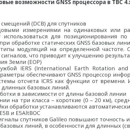
овые возможности GNSS процессора в TBC 4.
смещений (DCB) для спутников
овыми измерениями на одинаковых или разл
т использоваться для позиционирования по
 при обработке статических GNSS базовых лин
типы модуляций на определенной частоте. С
 сигналов, что приводит к улучшению результа
ия Земли (EOP)
бой IERS (International Earth Rotation and
параметры обеспечивают GNSS процессор инф
истемы отсчета ICRS как функции от времени
я длинных базовых линий.
ботки в зависимости от длины базовой линии
 на три класса – короткие (0 – 20 км), средни
йки обработки устанавливаются автоматически
 E5B и E5AltBOC
гналы спутников Galileo повышают точность и
базовых линий, в особенности для длинных (с