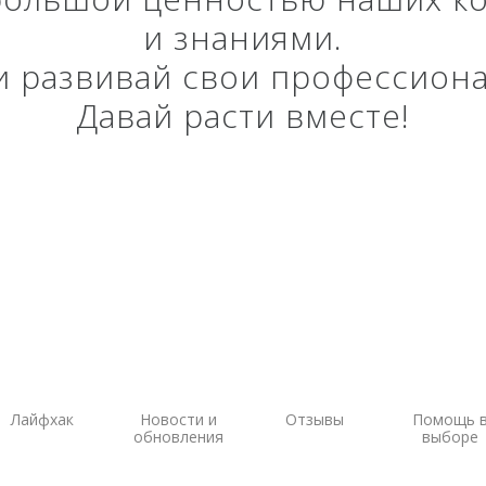
и знаниями.
ы на
ГНСС-мониторинг
Аэрофотокамеры
аторы
Интерферометрические
Геоскан
 и развивай свои профессион
ы на грейдеры
радары
DJI
Давай расти вместе!
ы на бульдозеры
InnoSpector
Лайфхак
Новости и
Отзывы
Помощь 
обновления
выборе