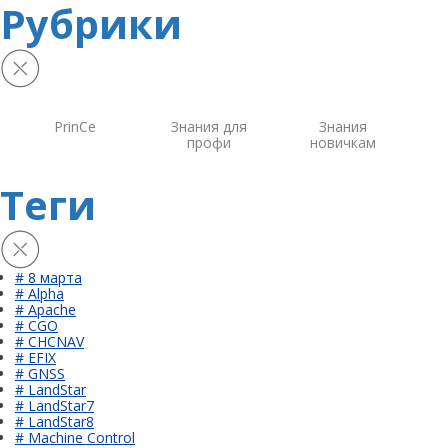
Рубрики
PrinCe
Знания для
Знания
профи
новичкам
Теги
# 8 марта
# Alpha
# Apache
# CGO
# CHCNAV
# EFIX
# GNSS
# LandStar
# LandStar7
# LandStar8
# Machine Control