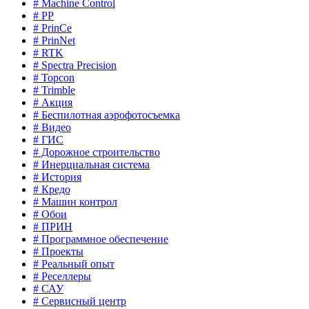
# Machine Control
# PP
# PrinCe
# PrinNet
# RTK
# Spectra Precision
# Topcon
# Trimble
# Акция
# Беспилотная аэрофотосъемка
# Видео
# ГИС
# Дорожное строительство
# Инерциальная система
# История
# Кредо
# Машин контрол
# Обои
# ПРИН
# Программное обеспечение
# Проекты
# Реальный опыт
# Реселлеры
# САУ
# Сервисный центр