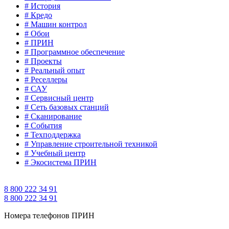
# История
# Кредо
# Машин контрол
# Обои
# ПРИН
# Программное обеспечение
# Проекты
# Реальный опыт
# Реселлеры
# САУ
# Сервисный центр
# Сеть базовых станций
# Сканирование
# События
# Техподдержка
# Управление строительной техникой
# Учебный центр
# Экосистема ПРИН
8 800 222 34 91
8 800 222 34 91
Номера телефонов ПРИН