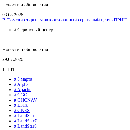
Новости и обновления
03.08.2026
В Тюмени открылся авторизованный сервисный центр ПРИН
# Сервисный центр
Новости и обновления
29.07.2026
ТЕГИ
# 8 марта
# Alpha
# Apache
# CGO
# CHCNAV
# EFIX
# GNSS
# LandStar
# LandStar7
# LandStar8