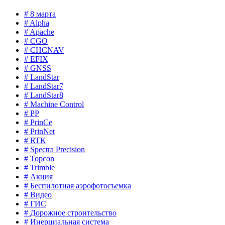
# 8 марта
# Alpha
# Apache
# CGO
# CHCNAV
# EFIX
# GNSS
# LandStar
# LandStar7
# LandStar8
# Machine Control
# PP
# PrinCe
# PrinNet
# RTK
# Spectra Precision
# Topcon
# Trimble
# Акция
# Беспилотная аэрофотосъемка
# Видео
# ГИС
# Дорожное строительство
# Инерциальная система