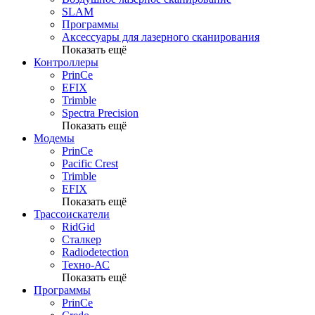
SLAM
Программы
Аксессуары для лазерного сканирования
Показать ещё
Контроллеры
PrinCe
EFIX
Trimble
Spectra Precision
Показать ещё
Модемы
PrinCe
Pacific Crest
Trimble
EFIX
Показать ещё
Трассоискатели
RidGid
Сталкер
Radiodetection
Техно-АС
Показать ещё
Программы
PrinCe