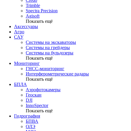
Credo
Trimble
Spectra Precision
Agisoft
Показать ещё
Аксессуары
Агро
САУ
Системы на экскаваторы
Системы на грейдеры
Системы на бульдозеры
Показать ещё
Мониторинг
ГНСС-мониторинг
Интерферометрические радары
Показать ещё
БПЛА
Аэрофотокамеры
Геоскан
DJI
InnoSpector
Показать ещё
Гидрография
БПВА
ОЛЭ