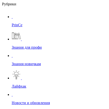
Рубрики
PrinCe
Знания для профи
Знания новичкам
Лайфхак
Новости и обновления