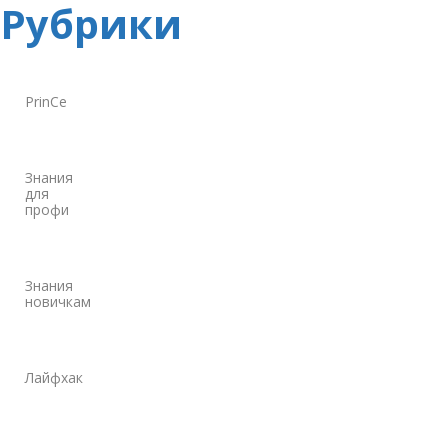
Рубрики
PrinCe
Знания
для
профи
Знания
новичкам
Лайфхак