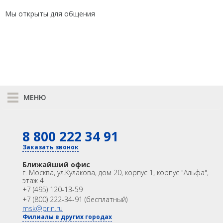
Мы открыты для общения
МЕНЮ
К сравнению
8 800 222 34 91
КАТАЛОГ
GNSS
Оптика
Заказать звонок
Лазерное сканирование
Контроллеры
Ближайший офис
Модемы
Программы
г. Москва
,
ул.Кулакова, дом 20, корпус 1, корпус "Альфа",
этаж 4
Аксеcсуары
БПА
+7 (495) 120-13-59
Распродажа
Акции
+7 (800) 222-34-91 (бесплатный)
OEM
msk@prin.ru
Филиалы в других городах
ИНФОРМАЦИЯ