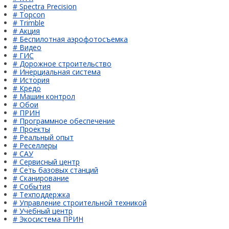
# Spectra Precision
# Topcon
# Trimble
# Акция
# Беспилотная аэрофотосъемка
# Видео
# ГИС
# Дорожное строительство
# Инерциальная система
# История
# Кредо
# Машин контрол
# Обои
# ПРИН
# Программное обеспечение
# Проекты
# Реальный опыт
# Реселлеры
# САУ
# Сервисный центр
# Сеть базовых станций
# Сканирование
# События
# Техподдержка
# Управление строительной техникой
# Учебный центр
# Экосистема ПРИН