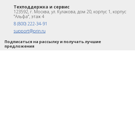
Акции
Техподдержка и сервис
Техподдержка и сервис
123592, г. Москва, ул. Кулакова, дом 20, корпус 1, корпус
Университет
Партнёрам
"Альфа", этаж 4
О Компании
Контакты
8 (800) 222-34-91
support@prin.ru
Подписаться на рассылку и получать лучшие
предложения
ИНТЕРНЕТ-МАГАЗИН АКСЕССУАРОВ
© 1996-2026. АО «ПРИН». Все права защищены
Отправить
Согласие на обработку персональных данных