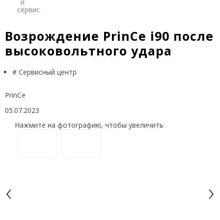
и
Trimble
сервис
Spectra Precision
Возрождение PrinCe i90 после
высоковольтного удара
Agisoft
Аксессуары
# Сервисный центр
Агро
САУ
PrinCe
Системы на экскаваторы
05.07.2023
Системы на грейдеры
Нажмите на фотографию, чтобы увеличить
Системы на бульдозеры
Мониторинг
ГНСС-мониторинг
‹
›
Интерферометрические радары
БПЛА
Аэрофотокамеры