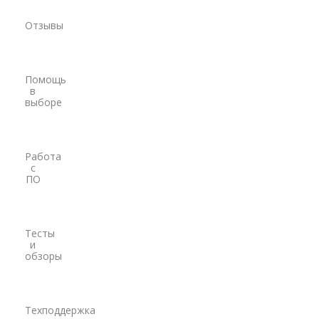
PrinCe
Отзывы
Pacific Crest
Trimble
Помощь
в
EFIX
выборе
Трассоискатели
RidGid
Работа
с
Сталкер
ПО
Radiodetection
Техно-АС
Тесты
и
обзоры
Программы
PrinCe
Credo
Техподдержка