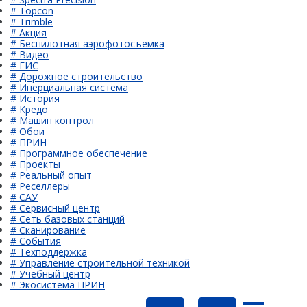
# Topcon
# Trimble
# Акция
# Беспилотная аэрофотосъемка
# Видео
# ГИС
# Дорожное строительство
# Инерциальная система
# История
# Кредо
# Машин контрол
# Обои
# ПРИН
# Программное обеспечение
# Проекты
# Реальный опыт
# Реселлеры
# САУ
# Сервисный центр
# Сеть базовых станций
# Сканирование
# События
# Техподдержка
# Управление строительной техникой
# Учебный центр
# Экосистема ПРИН