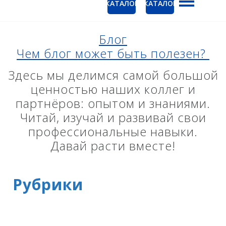
КАТАЛОГ
КАТАЛОГ
ГНСС-приёмники
Ак
PrinCe
Блог
Ко
Чем блог может быть полезен?
CHCNAV
EFIX
Здесь мы делимся самой большой
ценностью наших коллег и
Trimble
партнёров: опытом и знаниями.
Spectra Precision
Читай, изучай и развивай свои
профессиональные навыки.
Руснавгеосеть
Давай расти вместе!
Оптика
Тахеометры
Рубрики
Нивелиры
Аэрофотокамеры
Лазерное сканирование