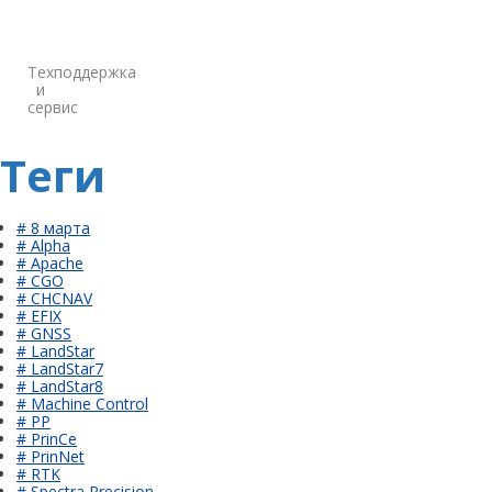
Техподдержка
и
сервис
Теги
# 8 марта
# Alpha
# Apache
# CGO
# CHCNAV
# EFIX
# GNSS
# LandStar
# LandStar7
# LandStar8
# Machine Control
# PP
# PrinCe
# PrinNet
# RTK
# Spectra Precision