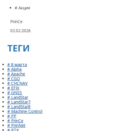
# Акция
PrinCe
02.02.2026
ТЕГИ
# 8 марта
# Alpha
# Apache
# CGO
# CHCNAV
# EFIX
# GNSS
# LandStar
# LandStar7
# LandStar8
# Machine Control
# PP
# PrinCe
# PrinNet
# RTK