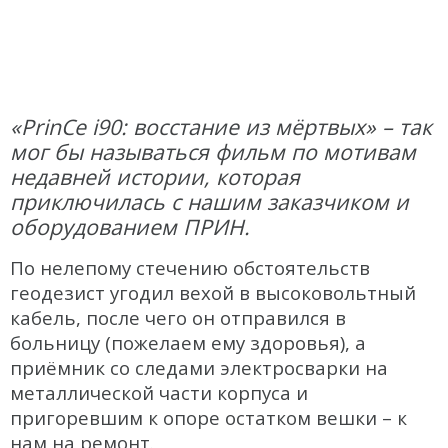
Геоскан
DJI
InnoSpector
«PrinCe i90: восстание из мёртвых» – так
мог бы называться фильм по мотивам
Гидрография
недавней истории, которая
БПВА
приключилась с нашим заказчиком и
ОЛЭ
оборудованием ПРИН.
МЛЭ
По нелепому стечению обстоятельств
геодезист угодил вехой в высоковольтный
ADCP
кабель, после чего он отправился в
ГБО
больницу (пожелаем ему здоровья), а
приёмник со следами электросварки на
Датчик качества воды
металлической части корпуса и
пригоревшим к опоре остатком вешки – к
Распродажа
нам на ремонт.