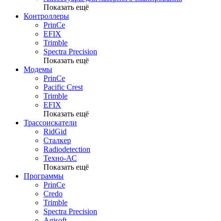
Показать ещё
Контроллеры
PrinCe
EFIX
Trimble
Spectra Precision
Показать ещё
Модемы
PrinCe
Pacific Crest
Trimble
EFIX
Показать ещё
Трассоискатели
RidGid
Сталкер
Radiodetection
Техно-АС
Показать ещё
Программы
PrinCe
Credo
Trimble
Spectra Precision
Agisoft