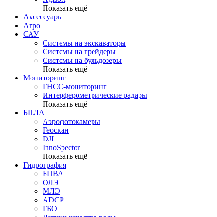
Показать ещё
Аксессуары
Агро
САУ
Системы на экскаваторы
Системы на грейдеры
Системы на бульдозеры
Показать ещё
Мониторинг
ГНСС-мониторинг
Интерферометрические радары
Показать ещё
БПЛА
Аэрофотокамеры
Геоскан
DJI
InnoSpector
Показать ещё
Гидрография
БПВА
ОЛЭ
МЛЭ
ADCP
ГБО