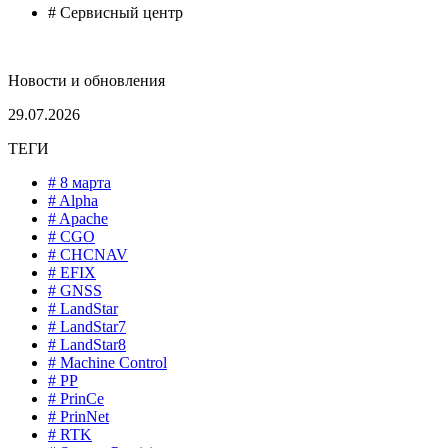
# Сервисный центр
Новости и обновления
29.07.2026
ТЕГИ
# 8 марта
# Alpha
# Apache
# CGO
# CHCNAV
# EFIX
# GNSS
# LandStar
# LandStar7
# LandStar8
# Machine Control
# PP
# PrinCe
# PrinNet
# RTK