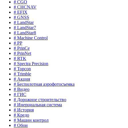
# CGO
# CHCNAV
# EFIX
# GNSS
# LandStar
# LandStar7
# LandStar8
# Machine Control
# PP
# PrinCe
# PrinNet
# RTK
# Spectra Precision
# Topcon
# Trimble
# Акция
# Беспилотная аэрофотосъемка
# Видео
# ГИС
# Дорожное строительство
# Инерциальная система
# История
# Кредо
# Машин контрол
# Обои