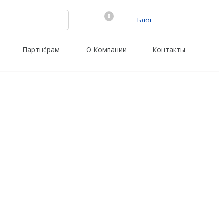
0
Блог
Партнёрам
О Компании
Контакты
Трассоискатели
Программы
RidGid
PrinCe
Сталкер
Credo
Radiodetection
Trimble
Техно-АС
Spectra Precision
Agisoft