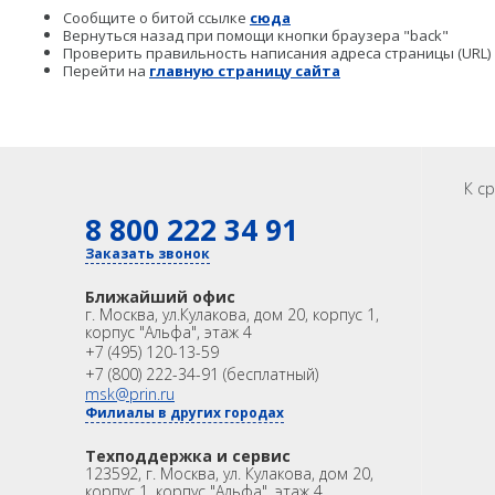
Сообщите о битой ссылке
сюда
Аксессуары
Агро
САУ
Вернуться назад при помощи кнопки браузера "back"
Проверить правильность написания адреса страницы (URL)
Систем
Перейти на
главную страницу сайта
экскав
Систем
Систем
К с
8 800 222 34 91
Заказать звонок
Ближайший офис
г. Москва
,
ул.Кулакова, дом 20, корпус 1,
корпус "Альфа", этаж 4
+7 (495) 120-13-59
+7 (800) 222-34-91 (бесплатный)
msk@prin.ru
Филиалы в других городах
Техподдержка и сервис
123592, г. Москва, ул. Кулакова, дом 20,
корпус 1, корпус "Альфа", этаж 4