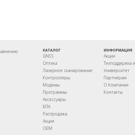
Мониторинг
БПЛА
ы на
ГНСС-мониторинг
Аэрофотокамеры
аторы
Интерферометрические
Геоскан
ы на грейдеры
радары
DJI
ы на бульдозеры
InnoSpector
КАТАЛОГ
ИНФОРМАЦИЯ
равнению
GNSS
Акции
Оптика
Техподдержка 
Лазерное сканирование
Университет
Контроллеры
Партнёрам
Модемы
О Компании
Программы
Контакты
Аксеcсуары
БПА
Распродажа
Акции
OEM