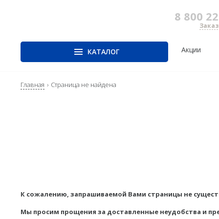
8 800 22
Заказ
Акции
КАТАЛОГ
Главная
ГНСС-приёмники
Страница не найдена
Оптика
Лазер
скани
PrinCe
Тахеометры
Наземн
CHCNAV
Нивелиры
сканир
EFIX
Аэрофотокамеры
Мобиль
сканир
Trimble
Воздуш
Spectra Precision
сканир
Руснавгеосеть
SLAM
Прогр
Аксесс
К сожалению, запрашиваемой Вами страницы не существ
лазерн
сканир
Мы просим прощения за доставленные неудобства и пр