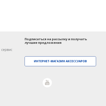
Гидрография
Распродажа
БПВА
ОЛЭ
МЛЭ
ADCP
ГБО
Подписаться на рассылку и получать
лучшие предложения
Датчик качества воды
и сервис
ИНТЕРНЕТ-МАГАЗИН АКСЕССУАРОВ