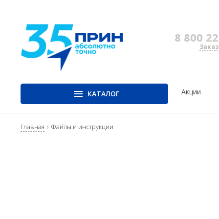
8 800 22
Заказ
Акции
КАТАЛОГ
Главная
ГНСС-приёмники
Файлы и инструкции
Оптика
Лазер
скани
PrinCe
Тахеометры
Наземн
CHCNAV
Нивелиры
сканир
EFIX
Аэрофотокамеры
Мобиль
сканир
Trimble
Воздуш
Spectra Precision
сканир
Руснавгеосеть
SLAM