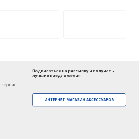
Гидрография
Распродажа
БПВА
ОЛЭ
МЛЭ
ADCP
Подписаться на рассылку и получать
лучшие предложения
ГБО
и сервис
Датчик качества воды
ИНТЕРНЕТ-МАГАЗИН АКСЕССУАРОВ