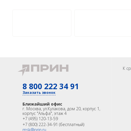
Прогр
Аксесс
лазерн
сканир
Аксессуары
Агро
САУ
Систем
экскав
Систем
Систем
К с
8 800 222 34 91
Заказать звонок
Ближайший офис
г. Москва
,
ул.Кулакова, дом 20, корпус 1,
корпус "Альфа", этаж 4
+7 (495) 120-13-59
+7 (800) 222-34-91 (бесплатный)
msk@prin.ru