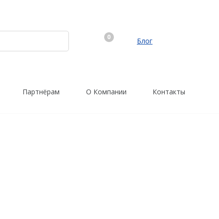
0
Блог
Партнёрам
О Компании
Контакты
Трассоискатели
Программы
RidGid
PrinCe
Сталкер
Credo
Radiodetection
Trimble
Техно-АС
Spectra Precision
Agisoft