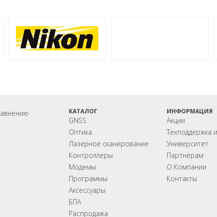
аммы
уары для
ого
ования
Мониторинг
БПЛА
ы на
ГНСС-мониторинг
Аэрофотокамеры
аторы
Интерферометрические
Геоскан
ы на грейдеры
радары
DJI
ы на бульдозеры
InnoSpector
КАТАЛОГ
ИНФОРМАЦИЯ
равнению
GNSS
Акции
Оптика
Техподдержка 
Лазерное сканирование
Университет
Контроллеры
Партнёрам
Модемы
О Компании
Программы
Контакты
Аксеcсуары
БПА
Распродажа