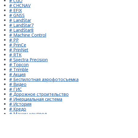
# CGO
# CHCNAV
# EFIX
# GNSS
# LandStar
# LandStar7
# LandStar8
# Machine Control
# PP
# PrinCe
# PrinNet
# RTK
# Spectra Precision
# Topcon
# Trimble
# Акция
# Беспилотная аэрофотосъемка
# Видео
# ГИС
# Дорожное строительство
# Инерциальная система
# История
# Кредо
# Машин контрол
# Обои
# ПРИН
# Программное обеспечение
# Проекты