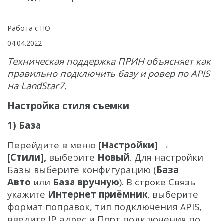
БПЛА
Аэрофотокамеры
Работа с ПО
Геоскан
04.04.2022
DJI
Техническая поддержка ПРИН объясняет как
правильно подключить базу и ровер по APIS
InnoSpector
на LandStar7.
Гидрография
Настройка стиля съемки
БПВА
1) База
ОЛЭ
Перейдите в меню
[Настройки] →
МЛЭ
[Стили]
,
выберите
Новый
. Для настройки
ADCP
Базы выберите конфигурацию (
База
Авто
или
База вручную
). В строке Связь
ГБО
укажите
Интернет приёмник
, выберите
Датчик качества воды
формат поправок, тип подключения APIS,
введите IP адрес и Порт подключения по