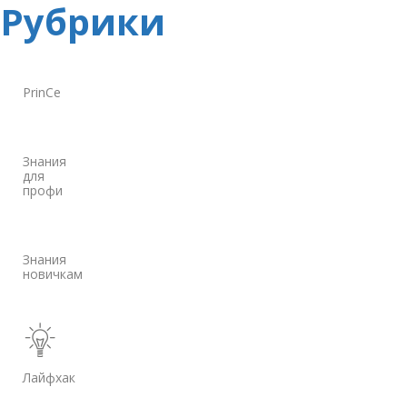
Рубрики
PrinCe
Знания
для
профи
Знания
новичкам
Лайфхак