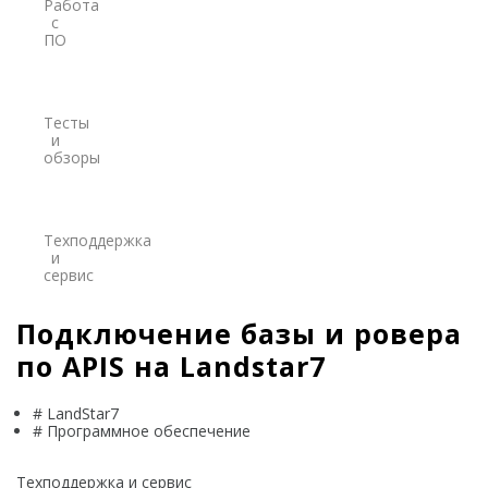
Работа
Credo
с
ПО
Trimble
Spectra Precision
Тесты
и
Agisoft
обзоры
Аксессуары
Агро
САУ
Техподдержка
Системы на экскаваторы
и
сервис
Системы на грейдеры
Подключение базы и ровера
Системы на бульдозеры
по APIS на Landstar7
Мониторинг
ГНСС-мониторинг
# LandStar7
# Программное обеспечение
Интерферометрические радары
Техподдержка и сервис