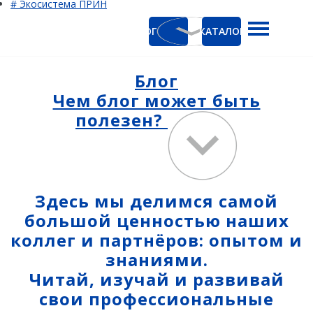
# Экосистема ПРИН
КАТАЛОГ
КАТАЛОГ
ГНСС-приёмники
Ак
PrinCe
Блог
Ко
Чем блог может быть
CHCNAV
полезен?
EFIX
Trimble
Spectra Precision
Здесь мы делимся самой
Руснавгеосеть
большой ценностью наших
Оптика
коллег и партнёров: опытом и
Тахеометры
знаниями.
Читай, изучай и развивай
Нивелиры
свои профессиональные
Аэрофотокамеры