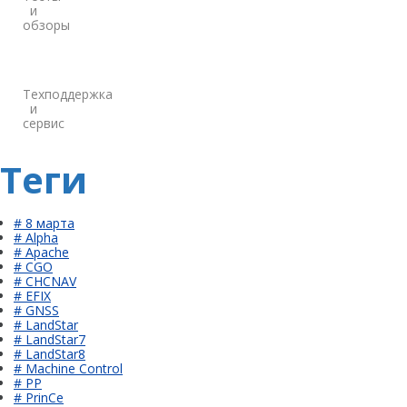
и
обзоры
Техподдержка
и
сервис
Теги
# 8 марта
# Alpha
# Apache
# CGO
# CHCNAV
# EFIX
# GNSS
# LandStar
# LandStar7
# LandStar8
# Machine Control
# PP
# PrinCe