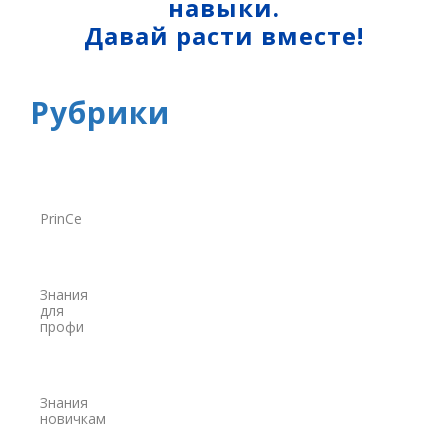
навыки.
Давай расти вместе!
Лазерное сканирование
Наземное лазерное сканирование
Мобильное лазерное сканирование
Рубрики
Воздушное лазерное сканирование
SLAM
Программы
PrinCe
Аксессуары для лазерного сканирования
Контроллеры
Знания
для
PrinCe
профи
EFIX
Trimble
Знания
новичкам
Spectra Precision