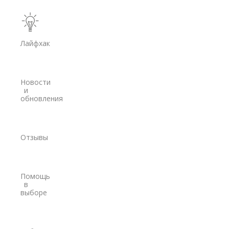
Модемы
PrinCe
Лайфхак
Pacific Crest
Trimble
Новости
EFIX
и
обновления
Трассоискатели
RidGid
Отзывы
Сталкер
Radiodetection
Помощь
Техно-АС
в
выборе
Программы
PrinCe