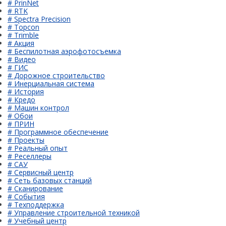
# PrinNet
# RTK
# Spectra Precision
# Topcon
# Trimble
# Акция
# Беспилотная аэрофотосъемка
# Видео
# ГИС
# Дорожное строительство
# Инерциальная система
# История
# Кредо
# Машин контрол
# Обои
# ПРИН
# Программное обеспечение
# Проекты
# Реальный опыт
# Реселлеры
# САУ
# Сервисный центр
# Сеть базовых станций
# Сканирование
# События
# Техподдержка
# Управление строительной техникой
# Учебный центр