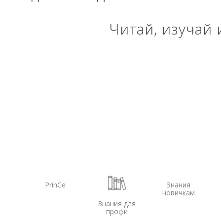
Систем
экскав
Читай, изучай
Систем
Систем
PrinCe
Знания
новичкам
Знания для
профи