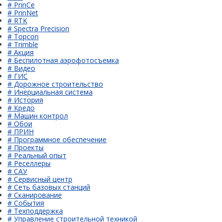
# PrinCe
# PrinNet
# RTK
# Spectra Precision
# Topcon
# Trimble
# Акция
# Беспилотная аэрофотосъемка
# Видео
# ГИС
# Дорожное строительство
# Инерциальная система
# История
# Кредо
# Машин контрол
# Обои
# ПРИН
# Программное обеспечение
# Проекты
# Реальный опыт
# Реселлеры
# САУ
# Сервисный центр
# Сеть базовых станций
# Сканирование
# События
# Техподдержка
# Управление строительной техникой