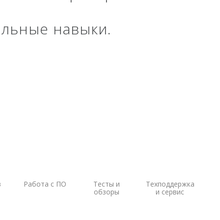
БПВА
ОЛЭ
альные навыки.
МЛЭ
ADCP
ГБО
Датчик качества воды
в
Работа с ПО
Тесты и
Техподдержка
обзоры
и сервис