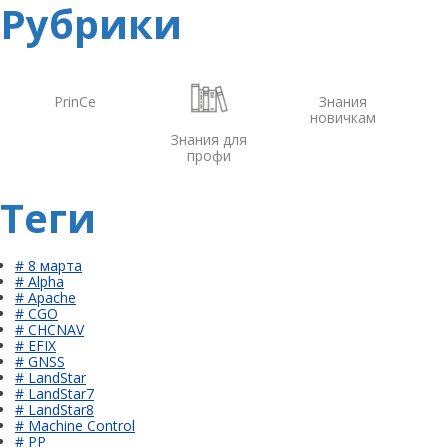
Рубрики
PrinCe
Знания
новичкам
Знания для
профи
Теги
# 8 марта
# Alpha
# Apache
# CGO
# CHCNAV
# EFIX
# GNSS
# LandStar
# LandStar7
# LandStar8
# Machine Control
# PP