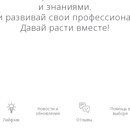
и знаниями.
ы на
ГНСС-мониторинг
Аэрофотокамеры
аторы
Интерферометрические
Геоскан
 и развивай свои профессион
ы на грейдеры
радары
DJI
Давай расти вместе!
ы на бульдозеры
InnoSpector
Новости и
Помощь 
обновления
выборе
Лайфхак
Отзывы