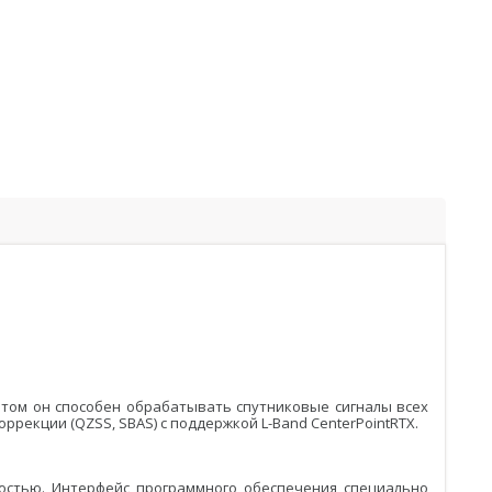
этом он способен обрабатывать спутниковые сигналы всех
ррекции (QZSS, SBAS) c поддержкой L-Band CenterPointRTX.
остью. Интерфейс программного обеспечения специально