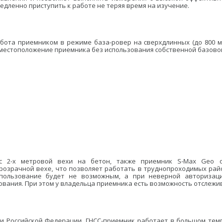
едленно приступить к работе не теряя время на изучение.
абота приемником в режиме база-ровер на сверхдлинных (до 800 м.
 местоположение приемника без использования собственной базовой 
 с 2-х метровой вехи на бетон, также приемник S-Max Geo 
розрачной вехе, что позволяет работать в труднопроходимых рай
спользование будет не возможным, а при неверной авторизаци
вания. При этом у владельца приемника есть возможность отслежи
и Российской Федерации. ГНСС-приемник работает в большом темпе