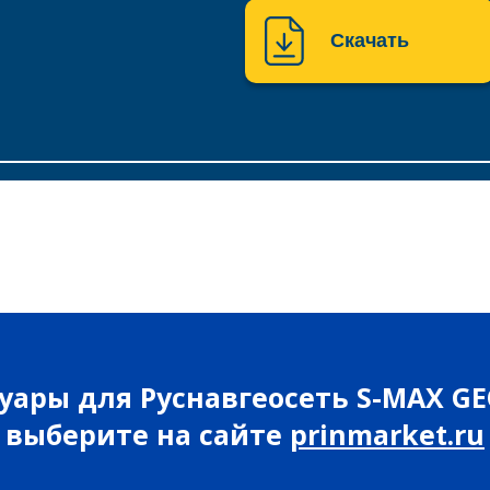
Скачать
уары для Руснавгеосеть S-MAX G
выберите на сайте
prinmarket.ru