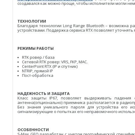
создавался как можно проще, чтобы исполнители могли нем
ТЕХНОЛОГИИ
Благодаря технологии Long Range Bluetooth – возможна р
устройствами. Поддержка сервиса RTX позволяет уточнять
РЕЖИМЫ РАБОТЫ
RTK ровер / база
Сетевой RTK ровер: VRS, FKP, MAC.
CenterPoint RTX (IP и спутник)
NTRIP, прямой IP
Пост-обработка
НАДЕЖНОСТЬ И ЗАЩИТА
Класс защиты IP67, позволяет выдерживать падения
антенна(опционально) приемника располагается в радиоп
Без знания уникального пароля для устройства его и
сигнализирующие о попытках его неправомочного использо
ОСОБЕННОСТИ
S-Max GEO разработан с учетом географической специфик