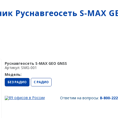
Мониторинг
БПЛА
ы на
ГНСС-мониторинг
Аэрофотокамеры
ик Руснавгеосеть S-MAX G
аторы
Интерферометрические
Геоскан
ы на грейдеры
радары
DJI
ы на бульдозеры
InnoSpector
Руснавгеосеть S-MAX GEO GNSS
Артикул: SMG-001
Модель:
БЕЗ РАДИО
С РАДИО
89 офисов в России
Ответим на вопросы:
8-800-222