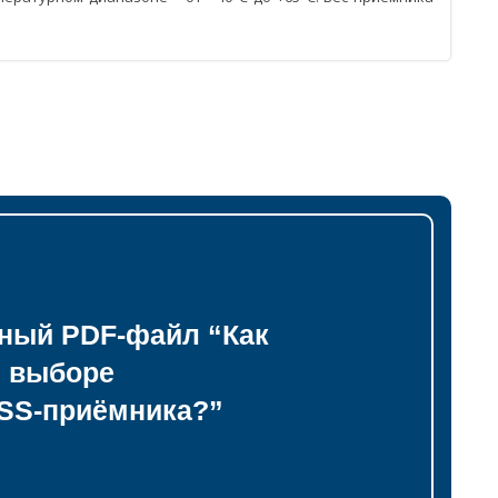
тный PDF-файл “Как
и выборе
SS-приёмника?”