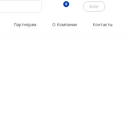
0
Блог
Партнёрам
О Компании
Контакты
Трассоискатели
Программы
RidGid
PrinCe
Сталкер
Credo
Radiodetection
Trimble
Техно-АС
Spectra Precision
Agisoft