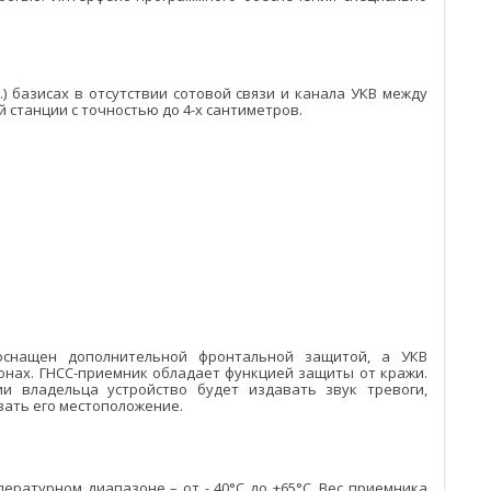
) базисах в отсутствии сотовой связи и канала УКВ между
станции c точностью до 4-х сантиметров.
оснащен дополнительной фронтальной защитой, а УКВ
онах. ГНСС-приемник обладает функцией защиты от кражи.
и владельца устройство будет издавать звук тревоги,
вать его местоположение.
ратурном диапазоне – от - 40°С до +65°С. Вес приемника