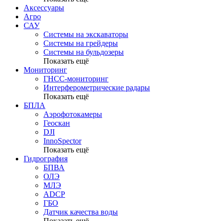
Аксессуары
Агро
САУ
Системы на экскаваторы
Системы на грейдеры
Системы на бульдозеры
Показать ещё
Мониторинг
ГНСС-мониторинг
Интерферометрические радары
Показать ещё
БПЛА
Аэрофотокамеры
Геоскан
DJI
InnoSpector
Показать ещё
Гидрография
БПВА
ОЛЭ
МЛЭ
ADCP
ГБО
Датчик качества воды
Показать ещё