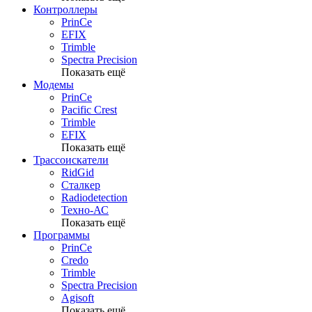
Контроллеры
PrinCe
EFIX
Trimble
Spectra Precision
Показать ещё
Модемы
PrinCe
Pacific Crest
Trimble
EFIX
Показать ещё
Трассоискатели
RidGid
Сталкер
Radiodetection
Техно-АС
Показать ещё
Программы
PrinCe
Credo
Trimble
Spectra Precision
Agisoft
Показать ещё