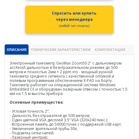
PrinCe
Credo
Спросить или купить
через менеджера
Trimble
(любой тип оплаты)
Spectra Precision
Agisoft
ОПИСАНИЕ
ТЕХНИЧЕСКИЕ ХАРАКТЕРИСТИКИ
КОМПЛЕКТАЦИЯ
Аксессуары
Электронный тахеометр GeoMax Zoom50 2" c дальномером
Агро
accXess5 дальностью в безотражательном режиме до 500
САУ
метров и точностью 2мм + 2 ppm это - мощный ручной
тахеометр среднего сегмента с качественной оптикой и
Системы на экскаваторы
полевым программным обеспечением X-PAD на борту.
Тахеометр работает на операционной системе Windows
Embedded CE и оборудован лазерным отвесом с точностью 1.5
Системы на грейдеры
мм на 1.5 м высоты прибора.
Основные преимущества:
Системы на бульдозеры
- Угловая точность 2";
- Дальность без отражателя до 500 метров;
Мониторинг
- Один цветной VGA дисплей 3.5” VGA (320х240 пикс.);
ГНСС-мониторинг
- Встроенная память до 50000 точек с поддержкой USB карт;
- Увеличение зрительной трубы 30х;
- Подсветка сетки нитей;
Интерферометрические радары
- Лазерный центрир;