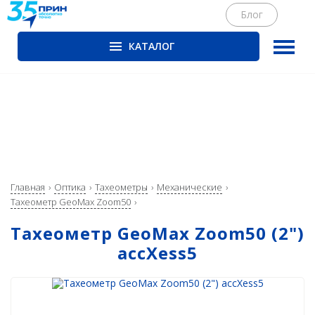
Блог
КАТАЛОГ
ГНСС-приёмники
PrinCe
CHCNAV
EFIX
Trimble
Главная
Оптика
Тахеометры
Механические
Spectra Precision
Тахеометр GeoMax Zoom50
Руснавгеосеть
Тахеометр GeoMax Zoom50 (2")
accXess5
Оптика
Тахеометры
Нивелиры