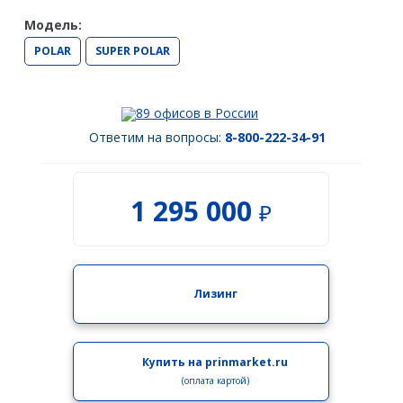
Spectra Precision
Модель:
Модемы
POLAR
SUPER POLAR
PrinCe
Pacific Crest
89 офисов в России
Ответим на вопросы:
8-800-222-34-91
Trimble
EFIX
1 295 000
₽
Трассоискатели
RidGid
Сталкер
Лизинг
Radiodetection
Техно-АС
Купить на prinmarket.ru
Программы
(оплата картой)