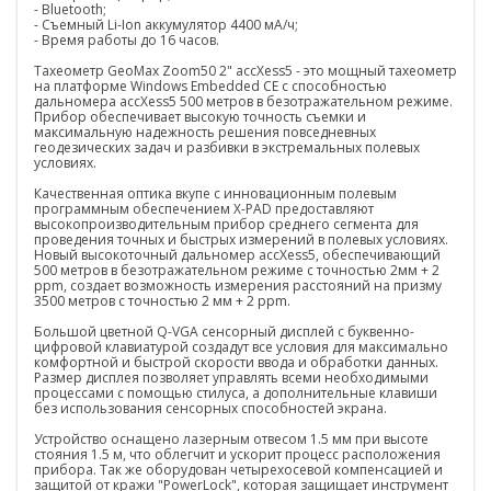
- Bluetooth;
- Съемный Li-Ion аккумулятор 4400 мА/ч;
БПЛА
- Время работы до 16 часов.
Аэрофотокамеры
Тахеометр GeoMax Zoom50 2" accXess5 - это мощный тахеометр
на платформе Windows Embedded CE с способностью
дальномера accXess5 500 метров в безотражательном режиме.
Геоскан
Прибор обеспечивает высокую точность съемки и
максимальную надежность решения повседневных
геодезических задач и разбивки в экстремальных полевых
DJI
условиях.
InnoSpector
Качественная оптика вкупе с инновационным полевым
программным обеспечением X-PAD предоставляют
высокопроизводительным прибор среднего сегмента для
Гидрография
проведения точных и быстрых измерений в полевых условиях.
Новый высокоточный дальномер accXess5, обеспечивающий
БПВА
500 метров в безотражательном режиме с точностью 2мм + 2
ppm, создает возможность измерения расстояний на призму
3500 метров с точностью 2 мм + 2 ppm.
ОЛЭ
Большой цветной Q-VGA сенсорный дисплей с буквенно-
цифровой клавиатурой создадут все условия для максимально
МЛЭ
комфортной и быстрой скорости ввода и обработки данных.
Размер дисплея позволяет управлять всеми необходимыми
процессами с помощью стилуса, а дополнительные клавиши
ADCP
без использования сенсорных способностей экрана.
ГБО
Устройство оснащено лазерным отвесом 1.5 мм при высоте
стояния 1.5 м, что облегчит и ускорит процесс расположения
прибора. Так же оборудован четырехосевой компенсацией и
Датчик качества воды
защитой от кражи "PowerLock", которая защищает инструмент