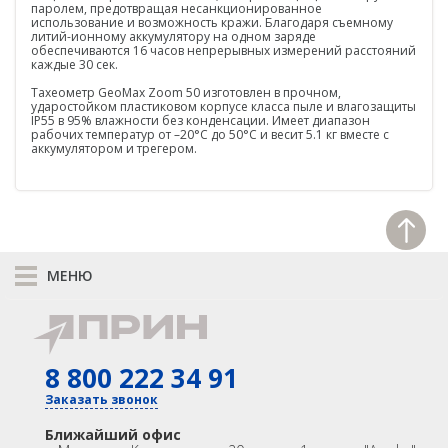
паролем, предотвращая несанкционированное
использование и возможность кражи. Благодаря съемному
Распродажа
литий-ионному аккумулятору на одном заряде
обеспечиваются 16 часов непрерывных измерений расстояний
каждые 30 сек.
Тахеометр GeoMax Zoom 50 изготовлен в прочном,
ударостойком пластиковом корпусе класса пыле и влагозащиты
IP55 в 95% влажности без конденсации. Имеет диапазон
рабочих температур от –20°C до 50°C и весит 5.1 кг вместе с
аккумулятором и трегером.
МЕНЮ
К сравнению
КАТАЛОГ
8 800 222 34 91
GNSS
Оптика
Лазерное сканирование
Контроллеры
Заказать звонок
Модемы
Программы
Ближайший офис
Аксеcсуары
БПА