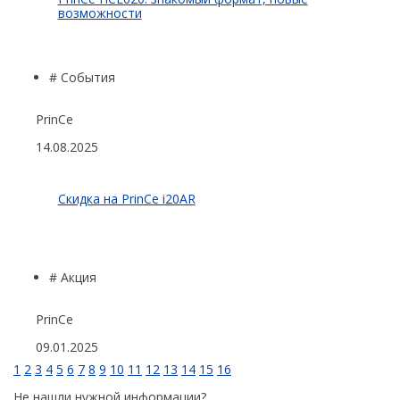
возможности
# События
PrinCe
14.08.2025
Скидка на PrinCe i20AR
# Акция
PrinCe
09.01.2025
1
2
3
4
5
6
7
8
9
10
11
12
13
14
15
16
Не нашли нужной информации?