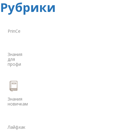
Рубрики
PrinCe
Знания
для
профи
Знания
новичкам
Лайфхак