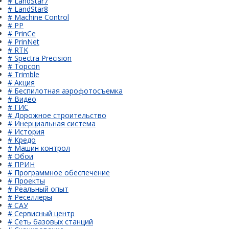
# LandStar7
# LandStar8
# Machine Control
# PP
# PrinCe
# PrinNet
# RTK
# Spectra Precision
# Topcon
# Trimble
# Акция
# Беспилотная аэрофотосъемка
# Видео
# ГИС
# Дорожное строительство
# Инерциальная система
# История
# Кредо
# Машин контрол
# Обои
# ПРИН
# Программное обеспечение
# Проекты
# Реальный опыт
# Реселлеры
# САУ
# Сервисный центр
# Сеть базовых станций