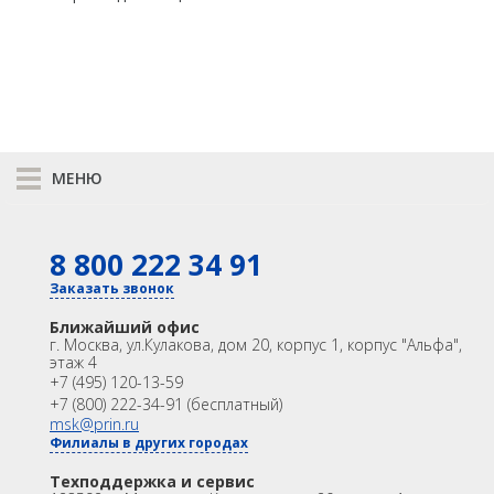
МЕНЮ
К сравнению
8 800 222 34 91
КАТАЛОГ
GNSS
Оптика
Заказать звонок
Лазерное сканирование
Контроллеры
Ближайший офис
Модемы
Программы
г. Москва
,
ул.Кулакова, дом 20, корпус 1, корпус "Альфа",
этаж 4
Аксеcсуары
БПА
+7 (495) 120-13-59
Распродажа
Акции
+7 (800) 222-34-91 (бесплатный)
OEM
msk@prin.ru
Филиалы в других городах
ИНФОРМАЦИЯ
Акции
Техподдержка и сервис
Техподдержка и сервис