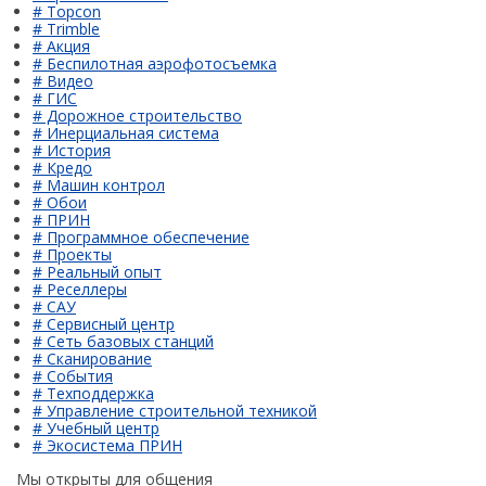
# Topcon
# Trimble
# Акция
# Беспилотная аэрофотосъемка
# Видео
# ГИС
# Дорожное строительство
# Инерциальная система
# История
# Кредо
# Машин контрол
# Обои
# ПРИН
# Программное обеспечение
# Проекты
# Реальный опыт
# Реселлеры
# САУ
# Сервисный центр
# Сеть базовых станций
# Сканирование
# События
# Техподдержка
# Управление строительной техникой
# Учебный центр
# Экосистема ПРИН
Мы открыты для общения