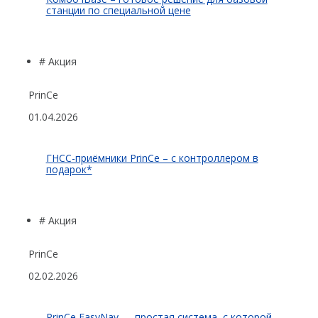
ГБО
станции по специальной цене
Датчик качества воды
Распродажа
# Акция
PrinCe
01.04.2026
ГНСС-приёмники PrinCe – с контроллером в
подарок*
# Акция
PrinCe
02.02.2026
PrinCe EasyNav — простая система, с которой