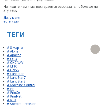
Напишите нам и мы постараемся рассказать побольше на
эту тему
Да, у меня
есть идея
ТЕГИ
# 8 марта
# Alpha
# Apache
# CGO
# CHCNAV
# EFIX
# GNSS
# LandStar
# LandStar7
# LandStar8
# Machine Control
# PP
# PrinCe
# PrinNet
# RTK
# Spectra Precision