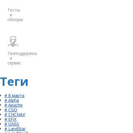
Тесты
и
обзоры
Техподдержка
и
сервис
Теги
# 8 марта
# Alpha
# Apache
# CGO
# CHCNAV
# EFIX
# GNSS
# LandStar