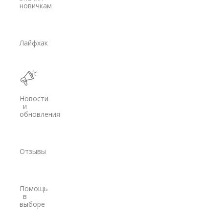
новичкам
Trimble
Spectra Precision
Лайфхак
Модемы
PrinCe
Pacific Crest
Новости
Trimble
и
обновления
EFIX
Трассоискатели
Отзывы
RidGid
Сталкер
Помощь
Radiodetection
в
выборе
Техно-АС