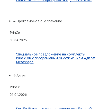
ГНСС-мониторинг
Интерферометрические радары
БПЛА
# Программное обеспечение
Аэрофотокамеры
PrinCe
Геоскан
03.04.2026
DJI
Cпециальное предложение на комплекты
InnoSpector
PrinCe VR с программным обеспечением Agisoft
Metashape
Гидрография
БПВА
# Акция
ОЛЭ
PrinCe
МЛЭ
01.04.2026
ADCP
Комбо iBase – готовое решение для базовой