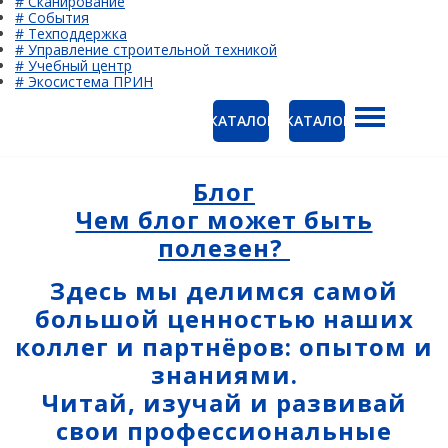
# Сканирование
# События
# Техподдержка
# Управление строительной техникой
# Учебный центр
# Экосистема ПРИН
КАТАЛОГ
КАТАЛОГ
ГНСС-приёмники
Ак
PrinCe
Блог
Ко
Чем блог может быть
CHCNAV
полезен?
EFIX
Здесь мы делимся самой
Trimble
большой ценностью наших
Spectra Precision
коллег и партнёров: опытом и
знаниями.
Руснавгеосеть
Читай, изучай и развивай
Оптика
свои профессиональные
Тахеометры