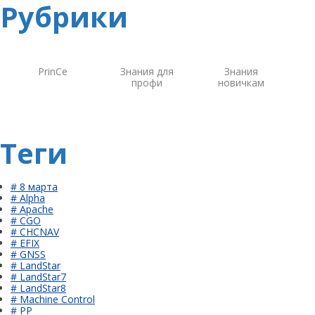
Рубрики
PrinCe
Знания для
Знания
профи
новичкам
Теги
# 8 марта
# Alpha
# Apache
# CGO
# CHCNAV
# EFIX
# GNSS
# LandStar
# LandStar7
# LandStar8
# Machine Control
# PP