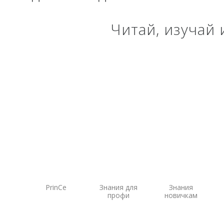
Систем
экскав
Читай, изучай
Систем
Систем
PrinCe
Знания для
Знания
профи
новичкам