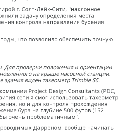
ирой г. Солт-Лейк-Сити, "наклонное
ожнили задачу определения места
ечения контроля направления бурения
.
тоды, что позволило обеспечить точную
ны. Для проверки положения и ориентации
ановленного на крыше насосной станции.
 здания виден тахеометр Trimble S6.
мпании Project Design Consultants (PDC,
вития сети я смог использовать тахеометр
рения, но и для контроля прохождения
ение бура на глубине 500 футов (152
бы очень проблематичным".
 проводимых Дарреном, вообще начинать