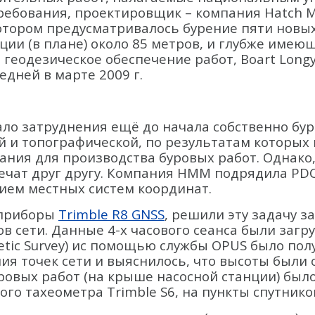
 требования, проектировщик – компания Hatch 
котором предусматривалось бурение пяти новых
ции (в плане) около 85 метров, и глубже имею
еодезическое обеспечение работ, Boart Longy
едней в марте 2009 г.
о затруднения ещё до начала собственно буре
й и топографической, по результатам которых
ания для производства буровых работ. Однако,
ечат друг другу. Компания HMM подрядила PDC
ием местных систем координат.
 приборы
Trimble R8 GNSS
, решили эту задачу з
в сети. Данные 4-х часового сеанса были заг
etic Survey) ис помощью службы OPUS было пол
ия точек сети и выяснилось, что высоты были
ровых работ (на крыше насосной станции) был
 тахеометра Trimble S6, на пункты спутников