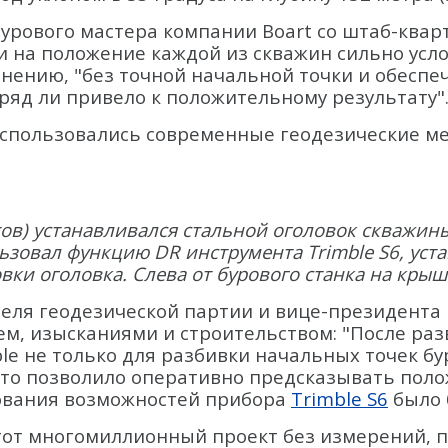
урового мастера компании Boart со штаб-кварт
и на положение каждой из скважин сильно усл
мнению, "без точной начальной точки и обесп
вряд ли привело к положительному результату"
использовались современные геодезические ме
тов) устанавливался стальной оголовок скважи
льзовал функцию DR инструмента Trimble S6, уст
вки оголовка. Слева от бурового станка на крыше
еля геодезической партии и вице-президента ко
м, изысканиями и строительством: "После раз
le не только для разбивки начальных точек бу
то позволило оперативно предсказывать полож
зования возможностей прибора
Trimble S6
было 
Этот многомиллионный проект без измерений,