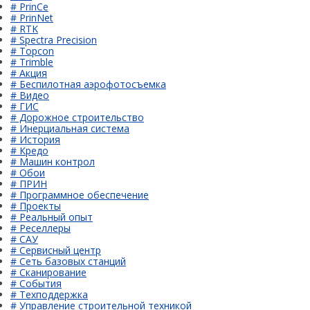
# PrinCe
# PrinNet
# RTK
# Spectra Precision
# Topcon
# Trimble
# Акция
# Беспилотная аэрофотосъемка
# Видео
# ГИС
# Дорожное строительство
# Инерциальная система
# История
# Кредо
# Машин контрол
# Обои
# ПРИН
# Программное обеспечение
# Проекты
# Реальный опыт
# Реселлеры
# САУ
# Сервисный центр
# Сеть базовых станций
# Сканирование
# События
# Техподдержка
# Управление строительной техникой