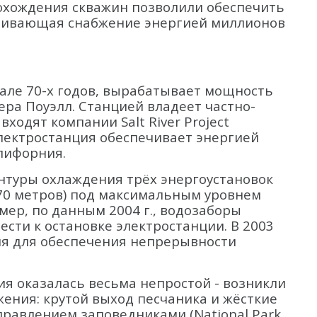
прохождения скважин позволили обеспечить
печивающая снабжение энергией миллионов
ачале 70-х годов, вырабатывает мощность
зера Поуэлл. Станцией владеет частно-
входят компании Salt River Project
р. Электростанция обеспечивает энергией
алифорния.
онтуры охлаждения трёх энергоустановок
(70 метров) под максимальным уровнем
мер, по данным 2004 г., водозаборы
ести к остановке электростанции. В 2003
ия для обеспечения непрерывности
я оказалась весьма непростой - возникли
ения: крутой выход песчаника и жёсткие
равлением заповедниками (National Park