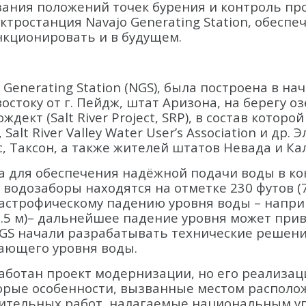
казания положений точек бурения и контроль 
ктростанция Navajo Generating Station, обес
нкционировать и в будущем.
Generating Station (NGS), была построена в н
востоку от г. Пейдж, штат Аризона, на берегу о
кт (Salt River Project, SRP), в состав которой 
, Salt River Valley Water User’s Association и д
с, Таксон, а также жителей штатов Невада и К
ра для обеспечения надёжной подачи воды в к
 водозаборы находятся на отметке 230 футов 
атастрофическому падению уровня воды – напри
0.5 м)– дальнейшее падение уровня может прив
NGS начали разрабатывать технические решен
дающего уровня воды.
ботан проект модернизации, но его реализаци
орые особенности, вызванные местом располож
ительных работ, налагаемые национальным уп