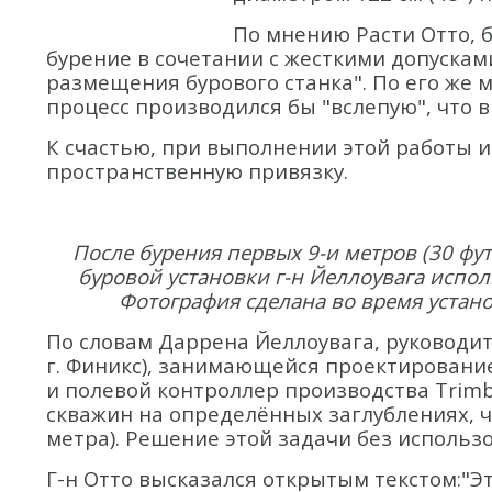
По мнению Расти Отто, б
бурение в сочетании с жесткими допускам
размещения бурового станка". По его же 
процесс производился бы "вслепую", что 
К счастью, при выполнении этой работы 
пространственную привязку.
После бурения первых 9-и метров (30 фу
буровой установки г-н Йеллоувага испо
Фотография сделана во время устано
По словам Даррена Йеллоувага, руководит
г. Финикс), занимающейся проектирование
и полевой контроллер производства Trimb
скважин на определённых заглублениях, ч
метра). Решение этой задачи без исполь
Г-н Отто высказался открытым текстом:"