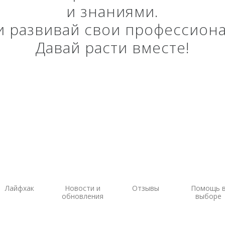
и знаниями.
ы на
ГНСС-мониторинг
Аэрофотокамеры
аторы
Интерферометрические
Геоскан
 и развивай свои профессион
ы на грейдеры
радары
DJI
Давай расти вместе!
ы на бульдозеры
InnoSpector
Лайфхак
Новости и
Отзывы
Помощь 
обновления
выборе