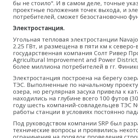
бы не стоило". И в самом деле, точные у
проектные положения точек выхода, и эле
потребителей, сможет безостановочно фу
Электростанция.
Угольная тепловая электростанции Navajo 
2.25 ГВт, и размещена в пяти км к северо-
государственная компания Солт Ривер Прожде
Agricultural Improvement and Power District
более миллиона потребителей в гг. Финик
Электростанция построена на берегу озе
ТЭС. Выполненные по начальному проекту
озера, но регулярная засуха привела к к
находились на глубине всего 100 футов (3
году шесть компаний-совладельцев ТЭС 
работы станции в условиях постоянно па
Под руководством компании SRP был разра
технические вопросы и проявились некот
ограничения на порядок проведения стро