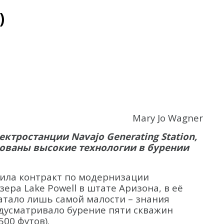
)
Mary Jo Wagner
ктростанции Navajo Generating Station,
ованы высокие технологии в бурении
чила контракт по модернизации
зера Lake Powell в штате Аризона, в её
атало лишь самой малости – знания
дусматривало бурение пяти скважин
500 футов).