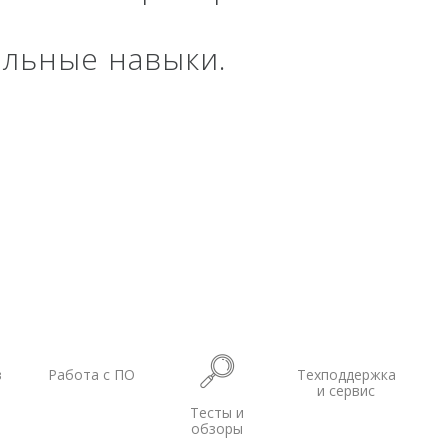
БПВА
ОЛЭ
альные навыки.
МЛЭ
ADCP
ГБО
Датчик качества воды
в
Работа с ПО
Техподдержка
и сервис
Тесты и
обзоры