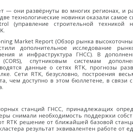
т — они развёрнуты во многих регионах, и р
 две технологические новинки оказали самое 
trol (управление строительной техникой 
K.
ioning Market Report (Обзор рынка высокоточн
тили дополнительное исследование рынко
олнения и инфраструктура ГНСС). В дополн
(CORS), спутниковым системам дополн
водятся данные о сетях RTK, прогнозы разв
лке. Сети RTK, безусловно, построения вес
а, чем доступно в этом бюллетене, в связи
а.
порных станций ГНСС, принадлежащих опре
теры снимали необходимость поддержки собс
ют RTK решение от ближайшей базовой станци
 кластера результат эквивалентен работе от е