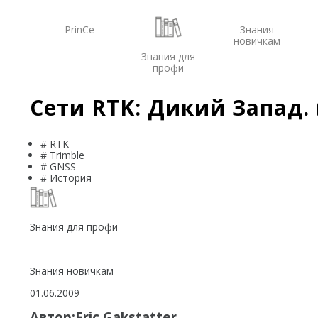
PrinCe
Знания
новичкам
Знания для
профи
Сети RTK: Дикий Запад. 
# RTK
# Trimble
# GNSS
# История
Знания для профи
Знания новичкам
01.06.2009
Автор:Eric Gakstatter