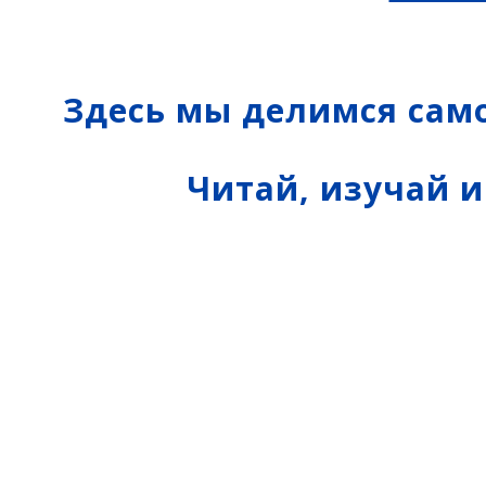
Аксессуары
Агро
САУ
Систем
экскав
Здесь мы делимся сам
Систем
Систем
Читай, изучай 