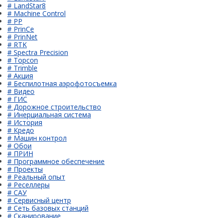
# LandStar8
# Machine Control
# PP
# PrinCe
# PrinNet
# RTK
# Spectra Precision
# Topcon
# Trimble
# Акция
# Беспилотная аэрофотосъемка
# Видео
# ГИС
# Дорожное строительство
# Инерциальная система
# История
# Кредо
# Машин контрол
# Обои
# ПРИН
# Программное обеспечение
# Проекты
# Реальный опыт
# Реселлеры
# САУ
# Сервисный центр
# Сеть базовых станций
# Сканирование