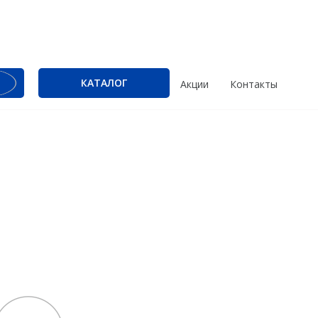
КАТАЛОГ
Акции
Контакты
Трассоискатели
Программы
RidGid
PrinCe
Сталкер
Credo
Radiodetection
Trimble
Техно-АС
Spectra Precision
Agisoft