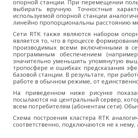
опорной станции. При перемещении поль
выбирать вручную. Точностные харак
используемой опорной станции аналогичн
линейно пропорциональны расстоянию меж
Сети RTK также являются набором опор
является то, что в процессе формирован
производимых всеми включёнными в сет
программным обеспечением (например,
значительно уменьшить упомянутую выше
тропосфере и ошибках предсказания эфе
базовой станции. В результате, при раб
работе в обычном режиме, от единственно
На приведенном ниже рисунке показа
посылаются на центральный сервер, кот
всем потребителям (абонентам сети). Об
Схема построения кластера RTK аналогич
соответственно, подключаются не к нему,