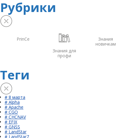
Рубрики
PrinCe
Знания
новичкам
Знания для
профи
Теги
# 8 марта
# Alpha
# Apache
# CGO
# CHCNAV
# EFIX
# GNSS
# LandStar
# LandStar7