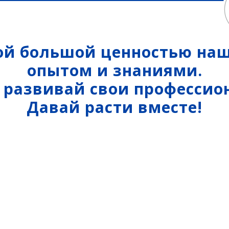
Мониторинг
БПЛА
ы на
ГНСС-мониторинг
Аэрофотокамеры
аторы
ой большой ценностью наши
Интерферометрические
Геоскан
ы на грейдеры
радары
DJI
опытом и знаниями.
ы на бульдозеры
InnoSpector
и развивай свои профессио
Давай расти вместе!