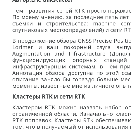
Темп развития сетей RTK просто поражае
По моему мнению, за последние пять лет
съемки и строительства: machine con
спутниковых местоопределений) и сети RT
В продолжение обзора GNSS Precise Posit
Lorimer и ваш покорный слуга выпус
Augmentation and Infrastructure (Доп
функционирующих опорных станций 
инфраструктурным системам, в нём при
Аннотация обзора доступна по этой ссы
описание заняло бы гораздо больше мест
моменты, известные мне из личного опыт
Кластеры RTK и сети RTK
Кластером RTK можно назвать набор о
ограниченной области. Изначально клас
RTK поправок. Кластеры RTK обеспечива
том, что в получаемый от использования