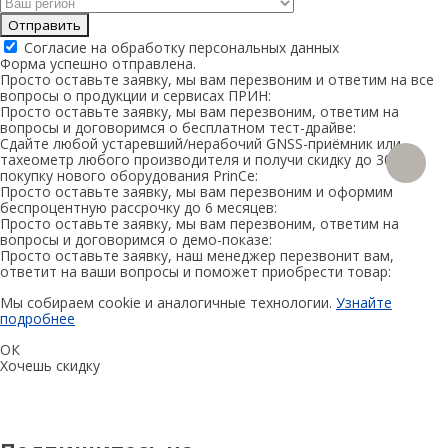
Программы
Отправить
PrinCe
Согласие на обработку персональных данных
Форма успешно отправлена.
Credo
Просто оставьте заявку, мы вам перезвоним и ответим на все
вопросы о продукции и сервисах ПРИН:
Trimble
Просто оставьте заявку, мы вам перезвоним, ответим на
вопросы и договоримся о бесплатном тест-драйве:
Сдайте любой устаревший/нерабочий GNSS-приёмник или
Spectra Precision
тахеометр любого производителя и получи скидку до 30% на
покупку нового оборудования PrinCe:
Agisoft
Просто оставьте заявку, мы вам перезвоним и оформим
беспроцентную рассрочку до 6 месяцев:
Просто оставьте заявку, мы вам перезвоним, ответим на
Аксессуары
вопросы и договоримся о демо-показе:
Агро
Просто оставьте заявку, наш менеджер перезвонит вам,
САУ
ответит на ваши вопросы и поможет приобрести товар:
Системы на экскаваторы
Мы собираем cookie и аналогичные технологии.
Узнайте
подробнее
Системы на грейдеры
ОК
Системы на бульдозеры
Хочешь скидку
Мониторинг
ГНСС-мониторинг