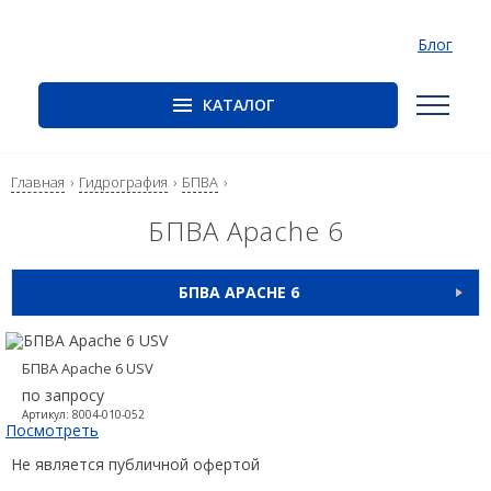
Блог
КАТАЛОГ
ГНСС-приёмники
Ак
PrinCe
Главная
Гидрография
БПВА
Те
CHCNAV
и
БПВА Apache 6
се
EFIX
Ун
БПВА APACHE 6
Trimble
По
ГНСС-ПРИЁМНИКИ
Spectra Precision
Па
БПВА Apache 6 USV
Руснавгеосеть
ОПТИКА
по запросу
О
Артикул: 8004-010-052
Ко
Оптика
Посмотреть
ЛАЗЕРНОЕ СКАНИРОВАНИЕ
Тахеометры
Не является публичной офертой
Ко
КОНТРОЛЛЕРЫ