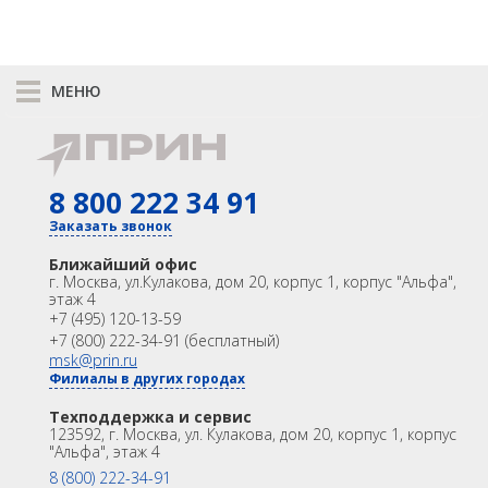
Нивелиры
МОДЕМЫ
Аэрофотокамеры
ТРАССОИСКАТЕЛИ
МЕНЮ
Лазерное сканирование
Наземное лазерное сканирование
ПРОГРАММЫ
К сравнению
Мобильное лазерное сканирование
АКСЕССУАРЫ
КАТАЛОГ
8 800 222 34 91
GNSS
Оптика
Воздушное лазерное сканирование
Лазерное сканирование
АГРО
Контроллеры
Заказать звонок
Модемы
Программы
SLAM
Ближайший офис
САУ
Аксеcсуары
БПА
г. Москва
,
ул.Кулакова, дом 20, корпус 1, корпус "Альфа",
Программы
этаж 4
Распродажа
Акции
МОНИТОРИНГ
+7 (495) 120-13-59
OEM
Аксессуары для лазерного сканирования
+7 (800) 222-34-91 (бесплатный)
msk@prin.ru
ИНФОРМАЦИЯ
БПЛА
Контроллеры
Филиалы в других городах
Акции
Техподдержка и сервис
PrinCe
Университет
Партнёрам
ГИДРОГРАФИЯ
Техподдержка и сервис
123592, г. Москва, ул. Кулакова, дом 20, корпус 1, корпус
О Компании
Контакты
"Альфа", этаж 4
EFIX
БПВА
8 (800) 222-34-91
БПВА Apache 3 Pro