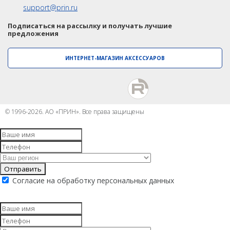
Trimble
support@prin.ru
БПВА Apache 4 Pro
Spectra Precision
Подписаться на рассылку и получать лучшие
БПВА Apache 6
предложения
Модемы
БПВА Apache 4 Lite
PrinCe
ИНТЕРНЕТ-МАГАЗИН АКСЕССУАРОВ
ОЛЭ
Pacific Crest
МЛЭ
ADCP
Trimble
ГБО
© 1996-2026. АО «ПРИН». Все права защищены
EFIX
Датчик качества воды
Трассоискатели
РАСПРОДАЖА
RidGid
Отправить
Сталкер
Согласие на обработку персональных данных
Radiodetection
Техно-АС