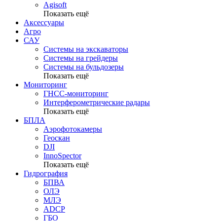
Agisoft
Показать ещё
Аксессуары
Агро
САУ
Системы на экскаваторы
Системы на грейдеры
Системы на бульдозеры
Показать ещё
Мониторинг
ГНСС-мониторинг
Интерферометрические радары
Показать ещё
БПЛА
Аэрофотокамеры
Геоскан
DJI
InnoSpector
Показать ещё
Гидрография
БПВА
ОЛЭ
МЛЭ
ADCP
ГБО