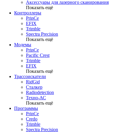
Аксессуары для лазерного сканирования
Показать ещё
Контроллеры
PrinCe
EFIX
Trimble
Spectra Precision
Показать ещё
Модемы
PrinCe
Pacific Crest
Trimble
EFIX
Показать ещё
Трассоискатели
RidGid
Сталкер
Radiodetection
Техно-АС
Показать ещё
Программы
PrinCe
Credo
Trimble
Spectra Precision