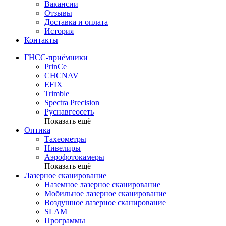
Вакансии
Отзывы
Доставка и оплата
История
Контакты
ГНСС-приёмники
PrinCe
CHCNAV
EFIX
Trimble
Spectra Precision
Руснавгеосеть
Показать ещё
Оптика
Тахеометры
Нивелиры
Аэрофотокамеры
Показать ещё
Лазерное сканирование
Наземное лазерное сканирование
Мобильное лазерное сканирование
Воздушное лазерное сканирование
SLAM
Программы