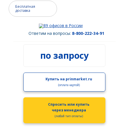
Spectra Precision
Бесплатная
доставка
Модемы
PrinCe
89 офисов в России
Ответим на вопросы:
8-800-222-34-91
Pacific Crest
Trimble
по запросу
EFIX
Трассоискатели
RidGid
Купить на prinmarket.ru
(оплата картой)
Сталкер
Radiodetection
Спросить или купить
Техно-АС
через менеджера
(любой тип оплаты)
Программы