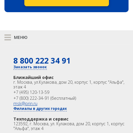
МЕНЮ
К сравнению
8 800 222 34 91
КАТАЛОГ
GNSS
Оптика
Заказать звонок
Лазерное сканирование
Контроллеры
Ближайший офис
Модемы
Программы
г. Москва
,
ул.Кулакова, дом 20, корпус 1, корпус "Альфа",
этаж 4
Аксеcсуары
БПА
+7 (495) 120-13-59
Распродажа
Акции
+7 (800) 222-34-91 (бесплатный)
OEM
msk@prin.ru
Филиалы в других городах
ИНФОРМАЦИЯ
Акции
Техподдержка и сервис
Техподдержка и сервис
123592, г. Москва, ул. Кулакова, дом 20, корпус 1, корпус
Университет
Партнёрам
"Альфа", этаж 4
О Компании
Контакты