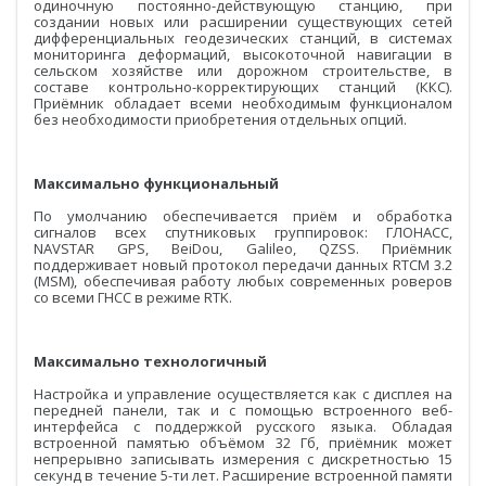
одиночную постоянно-действующую станцию, при
создании новых или расширении существующих сетей
БПЛА
дифференциальных геодезических станций, в системах
мониторинга деформаций, высокоточной навигации в
Аэрофотокамеры
сельском хозяйстве или дорожном строительстве, в
составе контрольно-корректирующих станций (ККС).
Приёмник обладает всеми необходимым функционалом
Геоскан
без необходимости приобретения отдельных опций.
DJI
Максимально функциональный
InnoSpector
По умолчанию обеспечивается приём и обработка
сигналов всех спутниковых группировок: ГЛОНАСС,
Гидрография
NAVSTAR GPS, BeiDou, Galileo, QZSS. Приёмник
БПВА
поддерживает новый протокол передачи данных RTCM 3.2
(MSM), обеспечивая работу любых современных роверов
со всеми ГНСС в режиме RTK.
ОЛЭ
МЛЭ
Максимально технологичный
ADCP
Настройка и управление осуществляется как с дисплея на
передней панели, так и с помощью встроенного веб-
интерфейса с поддержкой русского языка. Обладая
ГБО
встроенной памятью объёмом 32 Гб, приёмник может
непрерывно записывать измерения с дискретностью 15
Датчик качества воды
секунд в течение 5-ти лет. Расширение встроенной памяти