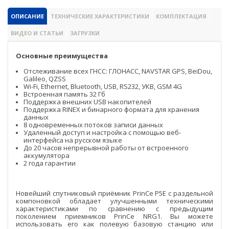
PrinCe
ОПИСАНИЕ
ТЕХНИЧЕСКИЕ ХАРАКТЕРИСТИКИ
КОМПЛЕКТАЦИЯ
Credo
ВИДЕО И СТАТЬИ
ЗАГРУЗКИ
Trimble
Основные преимущества
Spectra Precision
Отслеживание всех ГНСС: ГЛОНАСС, NAVSTAR GPS, BeiDou,
Galileo, QZSS
Agisoft
Wi-Fi, Ethernet, Bluetooth, USB, RS232, УКВ, GSM 4G
Встроенная память 32 Гб
Аксессуары
Поддержка внешних USB накопителей
Агро
Поддержка RINEX и бинарного формата для хранения
САУ
данных
8 одновременных потоков записи данных
Системы на экскаваторы
Удаленный доступ и настройка с помощью веб-
интерфейса на русском языке
До 20 часов непрерывной работы от встроенного
Системы на грейдеры
аккумулятора
2 года гарантии
Системы на бульдозеры
Мониторинг
Новейший спутниковый приёмник PrinCe P5E с раздельной
компоновкой обладает улучшенными техническими
ГНСС-мониторинг
характеристиками по сравнению с предыдущим
поколением приемников PrinCe NRG1. Вы можете
использовать его как полевую базовую станцию или
Интерферометрические радары