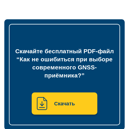
БПЛА
Аэрофотокамеры
Геоскан
DJI
Скачайте бесплатный PDF-файл
InnoSpector
“Как не ошибиться при выборе
Гидрография
современного GNSS-
БПВА
приёмника?”
ОЛЭ
МЛЭ
Скачать
ADCP
ГБО
Датчик качества воды