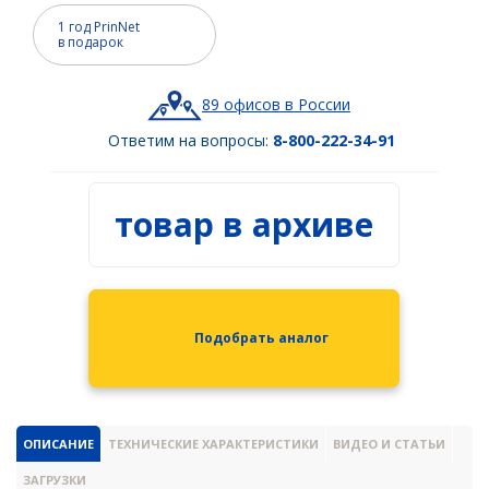
Spectra Precision
1 год PrinNet
в подарок
Модемы
PrinCe
89 офисов в России
Pacific Crest
Ответим на вопросы:
8-800-222-34-91
Trimble
товар в архиве
EFIX
Трассоискатели
RidGid
Сталкер
Подобрать аналог
Radiodetection
Техно-АС
ОПИСАНИЕ
ТЕХНИЧЕСКИЕ ХАРАКТЕРИСТИКИ
ВИДЕО И СТАТЬИ
Программы
ЗАГРУЗКИ