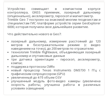
PrinCe
Устройство совмещает в компактном корпусе
Credo
контроллера, GNSS приемник, лазерный дальномер
(опционально), акселерометр, гироскоп и магнитометр.
Trimble
Trimble Geo 7 построен на знакомой многим геодезистам и
специалистам ГИС платформе устройств серии GeoExplorer
6000, которая получила свое дальнейшее развитие.
Spectra Precision
Что действительно нового в Geo7:
Agisoft
лазерный дальномер, измерение расстояний до 120
метров в безотражательном режиме (с видео
Аксессуары
наведением на точку), до 200 метров по отражателю
Агро
технология Trimble Flightwave, объединяющая лазерный
САУ
дальномер и спутниковые данные
три датчика ориентации – гироскоп, акселерометр,
Системы на экскаваторы
компас.
поддержка протокола CMRx
новый процессор Texas Instruments DM3730 1 ГГц с
Системы на грейдеры
графическим сопроцессором (GPU)
увеличенный до 4 Гб объем ОЗУ
Системы на бульдозеры
улучшенный модуль фото-видео камеры (увеличена
скорость работы, улучшена работа в различных
условиях освещения)
Мониторинг
ГНСС-мониторинг
Интерферометрические радары