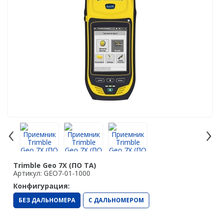
Аэрофотокамеры
Лазерное сканирование
Наземное лазерное сканирование
Мобильное лазерное сканирование
Воздушное лазерное сканирование
SLAM
Программы
‹
›
Аксессуары для лазерного сканирования
Контроллеры
Trimble Geo 7X (ПО TA)
PrinCe
Артикул: GEO7-01-1000
Конфигурация:
EFIX
БЕЗ ДАЛЬНОМЕРА
С ДАЛЬНОМЕРОМ
Trimble