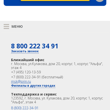
МЕНЮ
К сравнению
8 800 222 34 91
КАТАЛОГ
GNSS
Оптика
Заказать звонок
Лазерное сканирование
Контроллеры
Ближайший офис
Модемы
Программы
г. Москва
,
ул.Кулакова, дом 20, корпус 1, корпус "Альфа",
этаж 4
Аксеcсуары
БПА
+7 (495) 120-13-59
Распродажа
Акции
+7 (800) 222-34-91 (бесплатный)
OEM
msk@prin.ru
Филиалы в других городах
ИНФОРМАЦИЯ
Акции
Техподдержка и сервис
Техподдержка и сервис
123592, г. Москва, ул. Кулакова, дом 20, корпус 1, корпус
Университет
Партнёрам
"Альфа", этаж 4
О Компании
Контакты
8 (800) 222-34-91