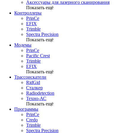
Аксессуары для лазерного сканирования
Показать ещё
Контроллеры
PrinCe
EFIX
Trimble
Spectra Precision
Показать ещё
Модемы
PrinCe
Pacific Crest
Trimble
EFIX
Показать ещё
Трассоискатели
RidGid
Сталкер
Radiodetection
Техно-АС
Показать ещё
Программы
PrinCe
Credo
Trimble
Spectra Precision