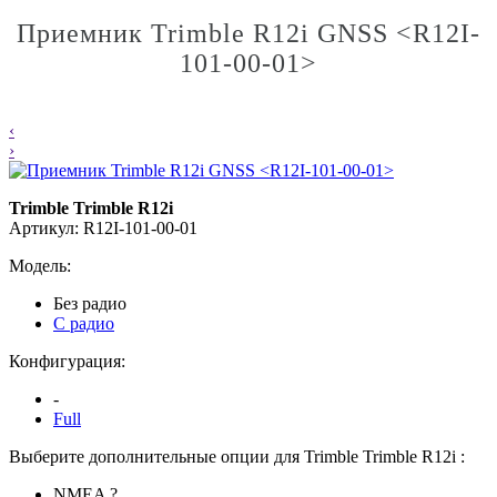
Приемник Trimble R12i GNSS <R12I-
101-00-01>
‹
›
Trimble Trimble R12i
Артикул: R12I-101-00-01
Модель:
Без радио
С радио
Конфигурация:
-
Full
Выберите дополнительные опции для Trimble Trimble R12i :
NMEA
?