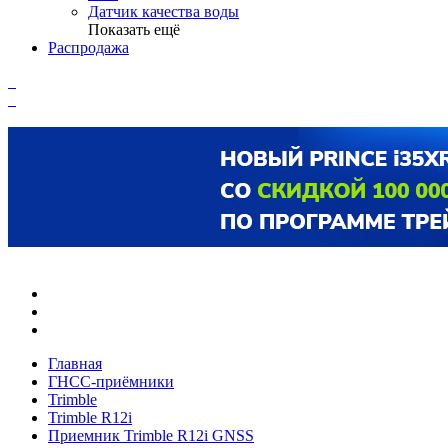
Датчик качества воды
Показать ещё
Распродажа
Главная
ГНСС-приёмники
Trimble
Trimble R12i
Приемник Trimble R12i GNSS