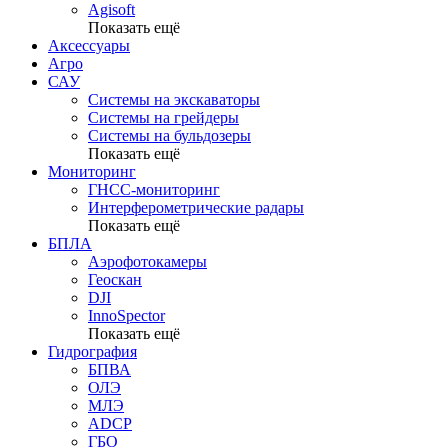
Agisoft
Показать ещё
Аксессуары
Агро
САУ
Системы на экскаваторы
Системы на грейдеры
Системы на бульдозеры
Показать ещё
Мониторинг
ГНСС-мониторинг
Интерферометрические радары
Показать ещё
БПЛА
Аэрофотокамеры
Геоскан
DJI
InnoSpector
Показать ещё
Гидрография
БПВА
ОЛЭ
МЛЭ
ADCP
ГБО