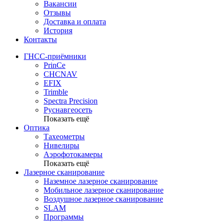
Вакансии
Отзывы
Доставка и оплата
История
Контакты
ГНСС-приёмники
PrinCe
CHCNAV
EFIX
Trimble
Spectra Precision
Руснавгеосеть
Показать ещё
Оптика
Тахеометры
Нивелиры
Аэрофотокамеры
Показать ещё
Лазерное сканирование
Наземное лазерное сканирование
Мобильное лазерное сканирование
Воздушное лазерное сканирование
SLAM
Программы