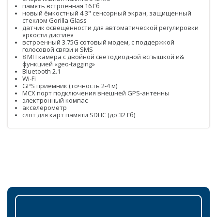
PrinCe
память встроенная 16 Гб
новый ёмкостный 4.3" сенсорный экран, защищенный
Credo
стеклом Gorilla Glass
датчик освещённости для автоматической регулировки
яркости дисплея
Trimble
встроенный 3.75G сотовый модем, с поддержкой
голосовой связи и SMS
8 МП камера с двойной светодиодной вспышкой и&
Spectra Precision
функцией «geo-tagging»
Bluetooth 2.1
Agisoft
Wi-Fi
GPS приёмник (точность 2-4 м)
MCX порт подключения внешней GPS-антенны
Аксессуары
электронный компас
Агро
акселерометр
САУ
слот для карт памяти SDHC (до 32 Гб)
Системы на экскаваторы
Системы на грейдеры
Системы на бульдозеры
Мониторинг
ГНСС-мониторинг
Интерферометрические радары