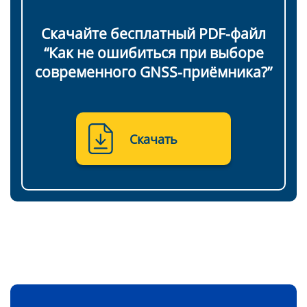
БПЛА
Скачайте бесплатный PDF-файл
Аэрофотокамеры
“Как не ошибиться при выборе
Геоскан
современного GNSS-приёмника?”
DJI
InnoSpector
Скачать
Гидрография
БПВА
ОЛЭ
МЛЭ
ADCP
ГБО
Датчик качества воды