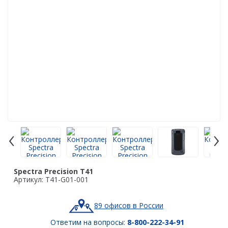
Аэрофотокамеры
Лазерное сканирование
Наземное лазерное сканирование
Мобильное лазерное сканирование
Воздушное лазерное сканирование
SLAM
Программы
‹
›
Аксессуары для лазерного сканирования
Контроллеры
Spectra Precision T41
PrinCe
Артикул: T41-G01-001
EFIX
89 офисов в России
Trimble
Ответим на вопросы:
8-800-222-34-91