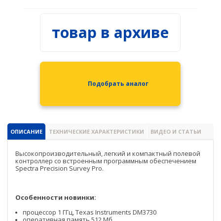
Spectra Precision
Модемы
товар в архиве
PrinCe
Pacific Crest
Trimble
Подобрать аналог
EFIX
Трассоискатели
RidGid
ОПИСАНИЕ
ТЕХНИЧЕСКИЕ ХАРАКТЕРИСТИКИ
ВИДЕО И СТАТЬИ
Сталкер
Высокопроизводительный, легкий и компактный полевой
контроллер со встроенным программным обеспечением
Spectra Precision Survey Pro.
Radiodetection
Техно-АС
Особенности новинки:
Программы
процессор 1 ГГц, Texas Instruments DM3730
оперативная память 512 Мб