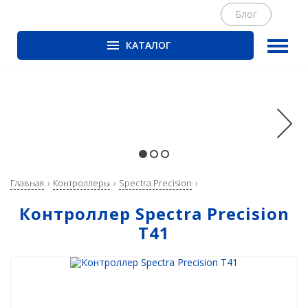
Блог
КАТАЛОГ
ГНСС-приёмники
PrinCe
CHCNAV
EFIX
Trimble
Главная
Контроллеры
Spectra Precision
Spectra Precision
Контроллер Spectra Precision
Руснавгеосеть
T41
Оптика
Тахеометры
Нивелиры