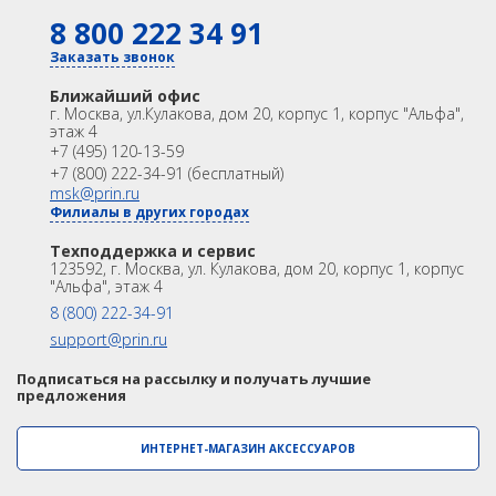
8 800 222 34 91
КАТАЛОГ
GNSS
Оптика
Заказать звонок
Лазерное сканирование
Контроллеры
Ближайший офис
Модемы
Программы
г. Москва
,
ул.Кулакова, дом 20, корпус 1, корпус "Альфа",
этаж 4
Аксеcсуары
БПА
+7 (495) 120-13-59
Распродажа
Акции
+7 (800) 222-34-91 (бесплатный)
OEM
msk@prin.ru
Филиалы в других городах
ИНФОРМАЦИЯ
Акции
Техподдержка и сервис
Техподдержка и сервис
123592, г. Москва, ул. Кулакова, дом 20, корпус 1, корпус
Университет
Партнёрам
"Альфа", этаж 4
О Компании
Контакты
8 (800) 222-34-91
support@prin.ru
Подписаться на рассылку и получать лучшие
предложения
ИНТЕРНЕТ-МАГАЗИН АКСЕССУАРОВ