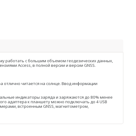
 ему работать с большим объемом геодезических данных,
нзиями Access, в полной версии и версии GNSS.
ра отлично читается на солнце. Ввод информации
зуальные индикаторы заряда и заряжаются до 80% менее
ного адаптера к планшету можно подключать до 4 USB
 камерами, встроенным GNSS, магнитометром,