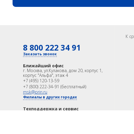
К с
8 800 222 34 91
Заказать звонок
Ближайший офис
г. Москва
,
ул.Кулакова, дом 20, корпус 1,
корпус "Альфа", этаж 4
+7 (495) 120-13-59
+7 (800) 222-34-91 (бесплатный)
msk@prin.ru
Филиалы в других городах
Техподдержка и сервис
123592, г. Москва, ул. Кулакова, дом 20,
корпус 1, корпус "Альфа", этаж 4
8 (800) 222-34-91
support@prin.ru