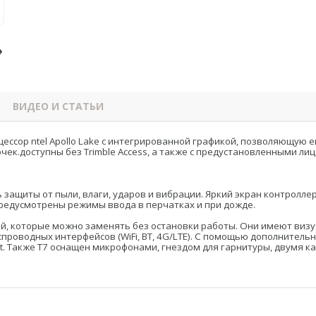
›
ВИДЕО И СТАТЬИ
цессор ntel Apollo Lake с интегрированной графикой, позволяющую
к.доступны без Trimble Access, а также с предустановленными лице
 защиты от пыли, влаги, ударов и вибрации. Яркий экран контролле
предусмотрены режимы ввода в перчатках и при дожде.
рей, которые можно заменять без остановки работы. Они имеют ви
проводных интерфейсов (WiFi, BT, 4G/LTE). С помощью дополнитель
net. Также T7 оснащен микрофонами, гнездом для гарнитуры, двумя