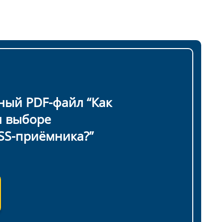
ный PDF-файл “Как
и выборе
SS-приёмника?”