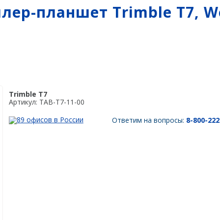
Мониторинг
БПЛА
лер-планшет Trimble T7, W
ы на
ГНСС-мониторинг
Аэрофотокамеры
аторы
Интерферометрические
Геоскан
ы на грейдеры
радары
DJI
ы на бульдозеры
InnoSpector
Trimble T7
Артикул: TAB-T7-11-00
89 офисов в России
Ответим на вопросы:
8-800-222