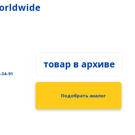
Гидрография
Распродажа
orldwide
БПВА
ОЛЭ
МЛЭ
ADCP
ГБО
Датчик качества воды
товар в архиве
-34-91
Подобрать аналог