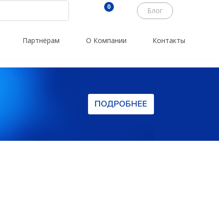
0
Блог
Партнёрам
О Компании
Контакты
Трассоискатели
Программы
RidGid
PrinCe
Сталкер
Credo
Radiodetection
Trimble
Техно-АС
Spectra Precision
Agisoft