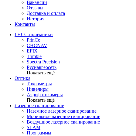
Вакансии
Отзывы
Доставка и оплата
История
Контакты
ГНСС-приёмники
PrinCe
CHCNAV
EFIX
Trimble
Spectra Precision
Руснавгеосеть
Показать ещё
Оптика
Тахеометры
Нивелиры
Аэрофотокамеры
Показать ещё
Лазерное сканирование
Наземное лазерное сканирование
Мобильное лазерное сканирование
Воздушное лазерное сканирование
SLAM
Программы