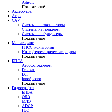
Agisoft
Показать ещё
Аксессуары
Агро
САУ
Системы на экскаваторы
Системы на грейдеры
Системы на бульдозеры
Показать ещё
Мониторинг
ГНСС-мониторинг
Интерферометрические радары
Показать ещё
БПЛА
Аэрофотокамеры
Геоскан
DJI
InnoSpector
Показать ещё
Гидрография
БПВА
ОЛЭ
МЛЭ
ADCP
ГБО