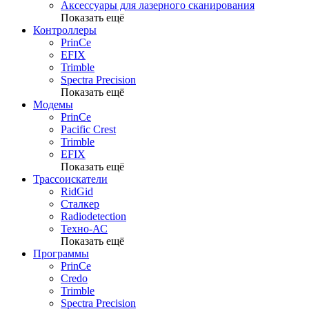
Аксессуары для лазерного сканирования
Показать ещё
Контроллеры
PrinCe
EFIX
Trimble
Spectra Precision
Показать ещё
Модемы
PrinCe
Pacific Crest
Trimble
EFIX
Показать ещё
Трассоискатели
RidGid
Сталкер
Radiodetection
Техно-АС
Показать ещё
Программы
PrinCe
Credo
Trimble
Spectra Precision