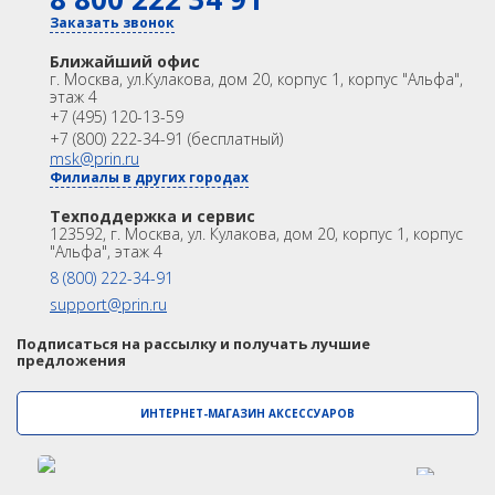
GNSS
Оптика
Заказать звонок
Лазерное сканирование
Контроллеры
Ближайший офис
Модемы
Программы
г. Москва
,
ул.Кулакова, дом 20, корпус 1, корпус "Альфа",
этаж 4
Аксеcсуары
БПА
+7 (495) 120-13-59
Распродажа
Акции
+7 (800) 222-34-91 (бесплатный)
OEM
msk@prin.ru
Филиалы в других городах
ИНФОРМАЦИЯ
Акции
Техподдержка и сервис
Техподдержка и сервис
123592, г. Москва, ул. Кулакова, дом 20, корпус 1, корпус
Университет
Партнёрам
"Альфа", этаж 4
О Компании
Контакты
8 (800) 222-34-91
support@prin.ru
Подписаться на рассылку и получать лучшие
предложения
ИНТЕРНЕТ-МАГАЗИН АКСЕССУАРОВ