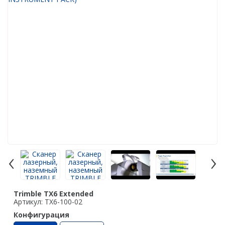
Аэрофотокамеры
Лазерное сканирование
Наземное лазерное сканирование
Мобильное лазерное сканирование
Воздушное лазерное сканирование
SLAM
Программы
Аксессуары для лазерного сканирования
‹
›
Контроллеры
PrinCe
EFIX
Trimble TX6 Extended
Артикул: TX6-100-02
Trimble
Конфигурация