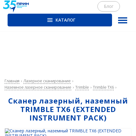
Блог
КАТАЛОГ
ГНСС-приёмники
PrinCe
CHCNAV
EFIX
Trimble
Главная
Лазерное сканирование
Spectra Precision
Наземное лазерное сканирование
Trimble
Trimble TX6
Руснавгеосеть
Сканер лазерный, наземный
TRIMBLE TX6 (EXTENDED
Оптика
INSTRUMENT PACK)
Тахеометры
Нивелиры