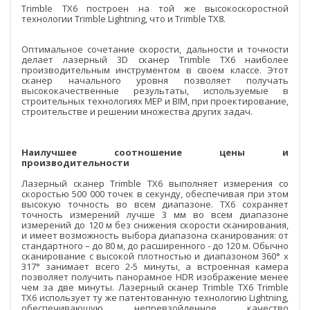
PrinCe
Trimble TX6 построен на той же высокоскоростной
технологии Trimble Lightning, что и Trimble TX8.
Credo
Оптимальное сочетание скорости, дальности и точности
Trimble
делает лазерный 3D сканер Trimble TX6 наиболее
производительным инструментом в своем классе. Этот
сканер начального уровня позволяет получать
Spectra Precision
высококачественные результаты, используемые в
строительных технологиях MEP и BIM, при проектирование,
Agisoft
строительстве и решении множества других задач.
Аксессуары
Агро
Наилучшее соотношение цены и
САУ
производительности
Системы на экскаваторы
Лазерный сканер Trimble TX6 выполняет измерения со
скоростью 500 000 точек в секунду, обеспечивая при этом
Системы на грейдеры
высокую точность во всем диапазоне. TX6 сохраняет
точность измерений лучше 3 мм во всем диапазоне
измерений до 120 м без снижения скорости сканирования,
Системы на бульдозеры
и имеет возможность выбора диапазона сканирования: от
стандартного – до 80 м, до расширенного - до 120 м. Обычно
сканирование с высокой плотностью и диапазоном 360° x
Мониторинг
317° занимает всего 2-5 минуты, а встроенная камера
позволяет получить панорамное HDR изображение менее
ГНСС-мониторинг
чем за две минуты. Лазерный сканер Trimble TX6 Trimble
TX6 использует ту же патентованную технологию Lightning,
Интерферометрические радары
обеспечивающую непревзойденное качество