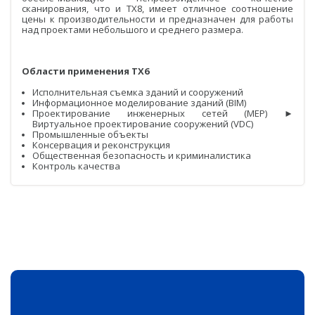
сканирования, что и TX8, имеет отличное соотношение
цены к производительности и предназначен для работы
БПЛА
над проектами небольшого и среднего размера.
Аэрофотокамеры
Геоскан
Области применения TX6
Исполнительная съемка зданий и сооружений
DJI
Информационное моделирование зданий (BIM)
Проектирование инженерных сетей (MEP) ►
InnoSpector
Виртуальное проектирование сооружений (VDC)
Промышленные объекты
Консервация и реконструкция
Гидрография
Общественная безопасность и криминалистика
Контроль качества
БПВА
ОЛЭ
МЛЭ
ADCP
ГБО
Датчик качества воды