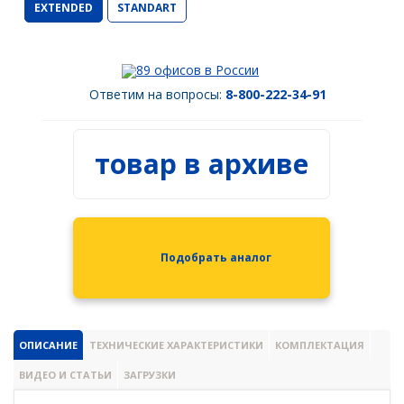
EXTENDED
STANDART
Spectra Precision
Модемы
89 офисов в России
PrinCe
Ответим на вопросы:
8-800-222-34-91
Pacific Crest
Trimble
товар в архиве
EFIX
Трассоискатели
RidGid
Подобрать аналог
Сталкер
Radiodetection
Техно-АС
ОПИСАНИЕ
ТЕХНИЧЕСКИЕ ХАРАКТЕРИСТИКИ
КОМПЛЕКТАЦИЯ
ВИДЕО И СТАТЬИ
ЗАГРУЗКИ
Программы