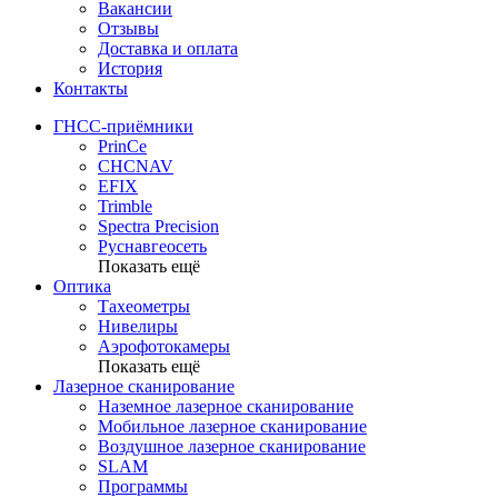
Вакансии
Отзывы
Доставка и оплата
История
Контакты
ГНСС-приёмники
PrinCe
CHCNAV
EFIX
Trimble
Spectra Precision
Руснавгеосеть
Показать ещё
Оптика
Тахеометры
Нивелиры
Аэрофотокамеры
Показать ещё
Лазерное сканирование
Наземное лазерное сканирование
Мобильное лазерное сканирование
Воздушное лазерное сканирование
SLAM
Программы