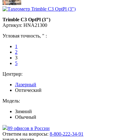
Trimble C3 OptPl (3")
Артикул: HNA21300
Угловая точность, " :
1
2
3
5
Центрир:
Лазерный
Оптический
Модель:
Зимний
Обычный
89 офисов в России
Ответим на вопросы:
8-800-222-34-91
товар в архиве