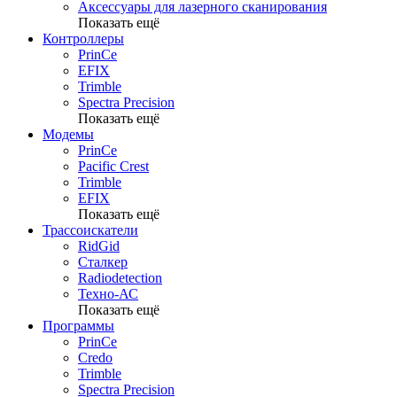
Аксессуары для лазерного сканирования
Показать ещё
Контроллеры
PrinCe
EFIX
Trimble
Spectra Precision
Показать ещё
Модемы
PrinCe
Pacific Crest
Trimble
EFIX
Показать ещё
Трассоискатели
RidGid
Сталкер
Radiodetection
Техно-АС
Показать ещё
Программы
PrinCe
Credo
Trimble
Spectra Precision