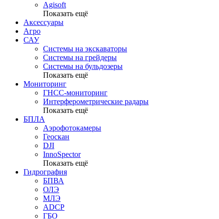
Agisoft
Показать ещё
Аксессуары
Агро
САУ
Системы на экскаваторы
Системы на грейдеры
Системы на бульдозеры
Показать ещё
Мониторинг
ГНСС-мониторинг
Интерферометрические радары
Показать ещё
БПЛА
Аэрофотокамеры
Геоскан
DJI
InnoSpector
Показать ещё
Гидрография
БПВА
ОЛЭ
МЛЭ
ADCP
ГБО