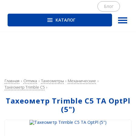
Блог
КАТАЛОГ
ГНСС-приёмники
PrinCe
CHCNAV
EFIX
Trimble
Главная
Оптика
Тахеометры
Механические
Spectra Precision
Тахеометр Trimble С5
Руснавгеосеть
Тахеометр Trimble C5 TA OptPl
(5")
Оптика
Тахеометры
Нивелиры