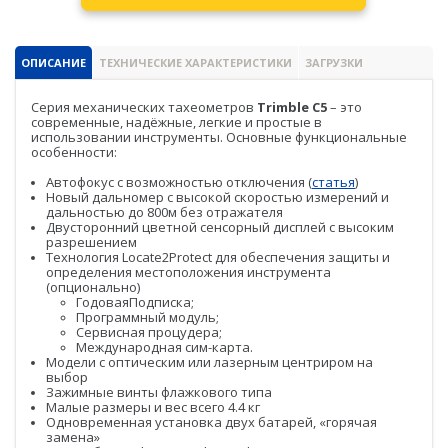
PrinCe
Credo
ОПИСАНИЕ
ТЕХНИЧЕСКИЕ ХАРАКТЕРИСТИКИ
ЗАГРУЗКИ
Trimble
Серия механических тахеометров
Trimble С5
– это
Spectra Precision
современные, надёжные, легкие и простые в
использовании инструменты. Основные функциональные
особенности:
Agisoft
Автофокус с возможностью отключения (
статья
)
Аксессуары
Новый дальномер с высокой скоростью измерений и
дальностью до 800м без отражателя
Агро
Двусторонний цветной сенсорный дисплей с высоким
САУ
разрешением
Системы на экскаваторы
Технология Locate2Protect для обеспечения защиты и
определения местоположения инструмента
(опционально)
Системы на грейдеры
ГодоваяПодписка;
Программный модуль;
Сервисная процудера;
Системы на бульдозеры
Международная сим-карта.
Модели с оптическим или лазерным центриром на
Мониторинг
выбор
Зажимные винты флажкового типа
ГНСС-мониторинг
Малые размеры и вес всего 4.4 кг
Одновременная установка двух батарей, «горячая
замена»
Интерферометрические радары