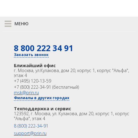
МЕНЮ
К сравнению
8 800 222 34 91
КАТАЛОГ
GNSS
Оптика
Заказать звонок
Лазерное сканирование
Контроллеры
Ближайший офис
Модемы
Программы
г. Москва
,
ул.Кулакова, дом 20, корпус 1, корпус "Альфа",
этаж 4
Аксеcсуары
БПА
+7 (495) 120-13-59
Распродажа
Акции
+7 (800) 222-34-91 (бесплатный)
OEM
msk@prin.ru
Филиалы в других городах
ИНФОРМАЦИЯ
Акции
Техподдержка и сервис
Техподдержка и сервис
123592, г. Москва, ул. Кулакова, дом 20, корпус 1, корпус
Университет
Партнёрам
"Альфа", этаж 4
О Компании
Контакты
8 (800) 222-34-91
support@prin.ru