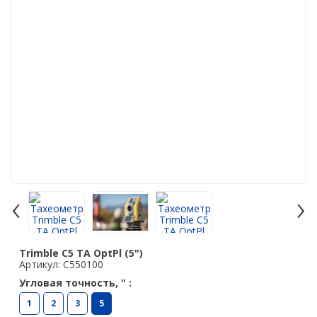
Аэрофотокамеры
Лазерное сканирование
Наземное лазерное сканирование
Мобильное лазерное сканирование
Воздушное лазерное сканирование
SLAM
Программы
‹
›
Аксессуары для лазерного сканирования
Контроллеры
PrinCe
Trimble C5 TA OptPl (5")
Артикул: C550100
EFIX
Угловая точность, " :
Trimble
1
2
3
5