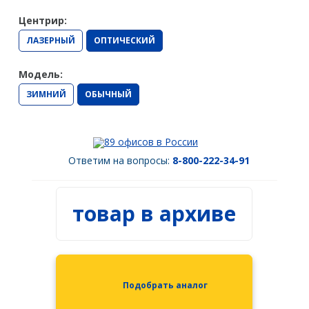
Spectra Precision
Центрир:
Модемы
ЛАЗЕРНЫЙ
ОПТИЧЕСКИЙ
PrinCe
Модель:
Pacific Crest
ЗИМНИЙ
ОБЫЧНЫЙ
Trimble
EFIX
89 офисов в России
Ответим на вопросы:
8-800-222-34-91
Трассоискатели
RidGid
товар в архиве
Сталкер
Radiodetection
Техно-АС
Подобрать аналог
Программы