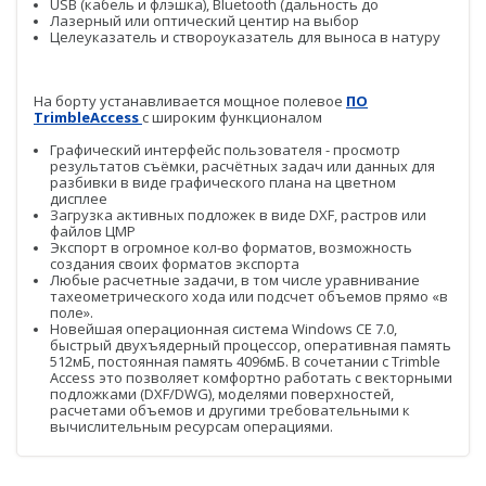
USB (кабель и флэшка), Bluetooth (дальность до
Лазерный или оптический центир на выбор
БПЛА
Целеуказатель и створоуказатель для выноса в натуру
Аэрофотокамеры
На борту устанавливается мощное полевое
ПО
Геоскан
Trimble
Access
с широким функционалом
DJI
Графический интерфейс пользователя - просмотр
результатов съёмки, расчётных задач или данных для
разбивки в виде графического плана на цветном
InnoSpector
дисплее
Загрузка активных подложек в виде DXF, растров или
файлов ЦМР
Гидрография
Экспорт в огромное кол-во форматов, возможность
БПВА
создания своих форматов экспорта
Любые расчетные задачи, в том числе уравнивание
тахеометрического хода или подсчет объемов прямо «в
ОЛЭ
поле».
Новейшая операционная система Windows CE 7.0,
быстрый двухъядерный процессор, оперативная память
МЛЭ
512мБ, постоянная память 4096мБ. В сочетании с Trimble
Access это позволяет комфортно работать с векторными
ADCP
подложками (DXF/DWG), моделями поверхностей,
расчетами объемов и другими требовательными к
вычислительным ресурсам операциями.
ГБО
Датчик качества воды