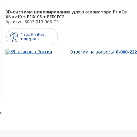
Мониторинг
БПЛА
ы на
ГНСС-мониторинг
Аэрофотокамеры
3D-система нивелирования для экскаватора PrinCe
аторы
XNav10 + EFIX C5 + EFIX FC2
Интерферометрические
Геоскан
Артикул: 8007-010-068-C5
ы на грейдеры
радары
DJI
ы на бульдозеры
1 год PrinNet
InnoSpector
в подарок
89 офисов в России
Ответим на вопросы:
8-800-222
›