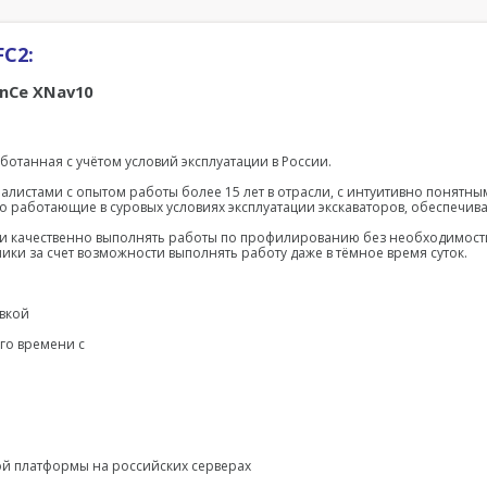
FC2
:
nCe XNav10
ботанная с учётом условий эксплуатации в России.
листами с опытом работы более 15 лет в отрасли, с интуитивно понятн
 работающие в суровых условиях эксплуатации экскаваторов, обеспечи
и качественно выполнять работы по профилированию без необходимости
ики за счет возможности выполнять работу даже в тёмное время суток.
овкой
го времени с
ной платформы
на российских серверах