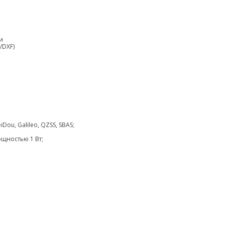
и
/DXF)
ou, Galileo, QZSS, SBAS;
щностью 1 Вт;