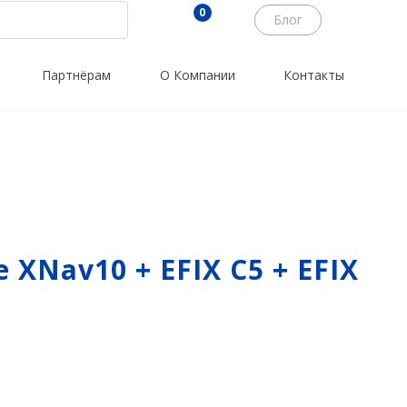
0
Блог
Партнёрам
О Компании
Контакты
Трассоискатели
Программы
RidGid
PrinCe
Сталкер
Credo
Radiodetection
Trimble
Техно-АС
Spectra Precision
XNav10 + EFIX C5 + EFIX
Agisoft