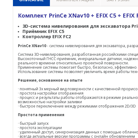
Комплект PrinCe XNav10 + EFIX C5 + EFIX 
3D-система нивелирования для экскаватора Pri
Приёмник EFIX C5
Контроллер EFIX FC2
PrinCe XNav10
- система нивелирования для экскаватора,
разра
Система 3D-нивелирования, разработанная российскими специа
Высокоточный ГНСС-приёмник, инерциальные датчики, надежно
реального времени относительно проектной поверхности.
Применение системы помогает быстро, безопасно, эффективно 
Использование системы позволяет увеличить время работы техн
Решение, основанное на опыте
· понятный 3х мерный вид поверхности с качественной прорис
· простота настройки отображения
· процесс и результаты работы отображаются в режиме реально
возможностью настройки заливки
· быстрое переключение между режимами отображения 2D/3D
Простота применения
· быстрый запуск
· простота эксплуатации
· удаленный доступ, синхронизация данных с помощью облач
· всегда актуальные версии программы с онлайн обновлением