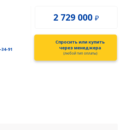
Гидрография
Распродажа
БПВА
2 729 000
₽
ОЛЭ
МЛЭ
ADCP
ГБО
Спросить или купить
через менеджера
Датчик качества воды
-34-91
(любой тип оплаты)