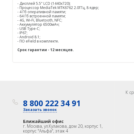
- Дисплей 5.5" LCD (1440х720);
- Процессор MediaTek MTK6762 2.0ГГц, 8 ядер;
- 4 Гб оперативной памяти;
- 64 Гб встроенной памяти;
- 4G, Wi-Fi, Bluetooth, NFC;
- Аккумулятор 6500мАч;
- USB Type-C;
- IP67;
- Android 8.1;
- ПО eField в комплекте.
Срок гарантии - 12 месяцев.
К с
8 800 222 34 91
Заказать звонок
Ближайший офис
г. Москва
,
ул.Кулакова, дом 20, корпус 1,
корпус "Альфа", этаж 4