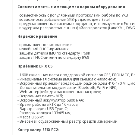
Совместимость с имеющимся парком оборудования
· совместимость с популярными протоколами работы по УКВ
· возможность добавления УКВ-радиомодема Satel
· предустановленные системы координат, используемые в Росси
· поддержка распространенных файлов проектов (LandXML, DWG
Надежное решение
· промышленное исполнение
· новейший ГНСС-приёмник
· защиты датчика IMU по стандарту IP69K
· защита ГНСС-антенн по стандарту IP68
Приёмник EFIX C5:
- 1608 канальная плата с поддержкой сигналов GPS, ГЛОНАСС, BeiD
- Инерциальная система (IMU) для съёмки с наклоном;
- Встроенный приёмо-передающий радиомодем 410-470 МГц мо
- Дополнительные модули связи: Bluetooth, Wi-Fi и NFC;
- Web-интерфейс для расширенных настроек;
- Встроенная память 8Гб;
- Встроенный аккумулятор 6800 мАч;
- Время работы в RTK до 16 часов;
- Зарядка через USB Type-C;
- Размеры корпуса 133х85 мм;
- Масса 0,86 кг;
- Внесён в Государственный реестр средств измерений.
Контроллер EFIX FC2: