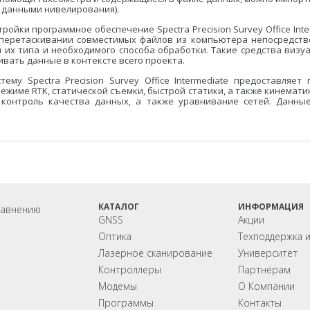
 данными нивелирования).
йки программное обеспечение Spectra Precision Survey Office Int
и перетаскивании совместимых файлов из компьютера непосредствен
я их типа и необходимого способа обработки. Такие средства визу
вать данные в контексте всего проекта.
ему Spectra Precision Survey Office Intermediate предоставляе
е RTK, статической съемки, быстрой статики, а также кинематики st
 контроль качества данных, а также уравнивание сетей. Данны
КАТАЛОГ
ИНФОРМАЦИЯ
равнению
GNSS
Акции
Оптика
Техподдержка 
Лазерное сканирование
Университет
Контроллеры
Партнёрам
Модемы
О Компании
Программы
Контакты