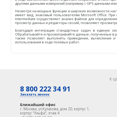
другими данными измерений (например с GPS-данными или
Несмотря на мощные функции и широкие возможности настро
имеет вид, знакомый пользователям Microsoft Office. Пр
Intermediate осуществляет анализ файлов для определени
просмотр данных и редакторы сессий, позволяют просматри
Благодаря интеграции стандартных задач в единую сист
Обрабатывайте и просматривайте данные, полученные в режим
также позволяет выполнять приведение, вычисление и
использования в ходе полевых работ.
К с
8 800 222 34 91
Заказать звонок
Ближайший офис
г. Москва
,
ул.Кулакова, дом 20, корпус 1,
корпус "Альфа", этаж 4