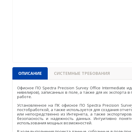
Аксессуары
Агро
САУ
Систем
экскав
Систем
Систем
ОПИСАНИЕ
СИСТЕМНЫЕ ТРЕБОВАНИЯ
Офисное ПО Spectra Precision Survey Office Intermediat
нивелиров), записанных в поле, а также для их экспорта
работе.
Установленное на ПК офисное ПО Spectra Precision Surv
постобработкой, а также используется для создания отче
или непосредственно из Интернета, а также экспортиро
безопасность и надежность данных. Интуитивно понятны
использования мощных возможностей.
В ходе выполнения проекта данные, собранные в поле пр