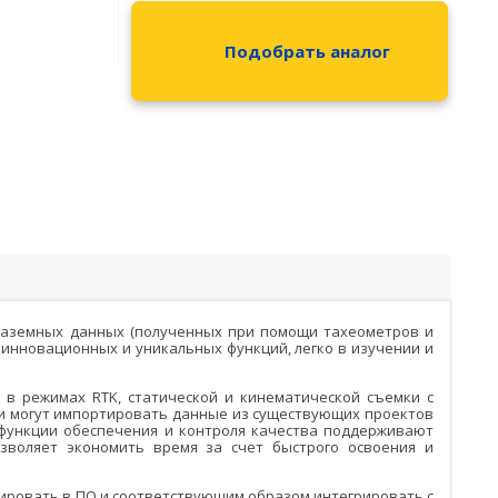
Гидрография
Распродажа
БПВА
Подобрать аналог
ОЛЭ
МЛЭ
ADCP
ГБО
Датчик качества воды
 и наземных данных (полученных при помощи тахеометров и
 инновационных и уникальных функций, легко в изучении и
и в режимах RTK, статической и кинематической съемки с
ели могут импортировать данные из существующих проектов
 функции обеспечения и контроля качества поддерживают
позволяет экономить время за счет быстрого освоения и
ировать в ПО и соответствующим образом интегрировать с