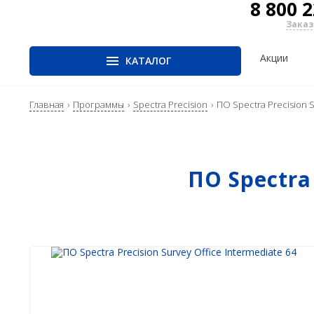
8 800 2
Заказ
Акции
КАТАЛОГ
Главная
Программы
Spectra Precision
ПО Spectra Precision S
ГНСС-приёмники
Оптика
Лазер
скани
PrinCe
Тахеометры
Наземн
CHCNAV
Нивелиры
сканир
EFIX
Аэрофотокамеры
Мобиль
ПО Spectra 
сканир
Trimble
Воздуш
Spectra Precision
сканир
Руснавгеосеть
SLAM
Прогр
Аксесс
лазерн
сканир