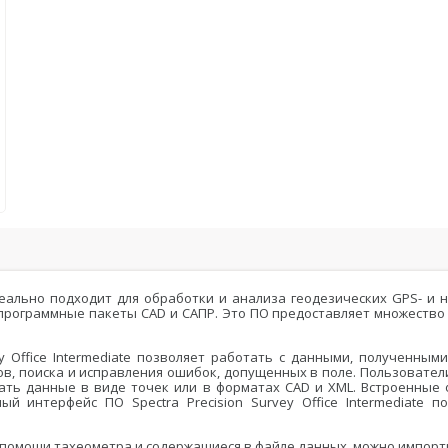
Мониторинг
БПЛА
ы на
ГНСС-мониторинг
Аэрофотокамеры
аторы
Интерферометрические
Геоскан
ы на грейдеры
радары
DJI
ы на бульдозеры
InnoSpector
e идеально подходит для обработки и анализа геодезических GPS-
 в программные пакеты CAD и САПР. Это ПО предоставляет множество
ey Office Intermediate позволяет работать с данными, полученным
тов, поиска и исправления ошибок, допущенных в поле. Пользоват
вать данные в виде точек или в форматах CAD и XML. Встроенные
й интерфейс ПО Spectra Precision Survey Office Intermediate 
и помощи тахеометра и содержащиеся в файле данных, можно импорт