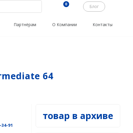
0
Блог
Партнёрам
О Компании
Контакты
Трассоискатели
Программы
RidGid
PrinCe
Сталкер
Credo
Radiodetection
Trimble
ermediate 64
Техно-АС
Spectra Precision
Agisoft
товар в архиве
-34-91