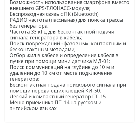
PrinCe
Возможность использования смартфона вместо
внешнего GPS/ГЛОНАСС-модуля;
Credo
Беспроводная связь с ПК (Bluetooth);
РАДИО частота (пассивная) для поиска трассы
Trimble
без генератора;
Частота 33 кГц для бесконтактной подачи
Spectra Precision
сигнала генератора в кабель;
Поиск повреждений «фазовым», контактным и
Agisoft
бесконтактным методами;
Отбор жил в кабеле и определение кабеля в
пучке при помощи мини датчика МД-01;
Аксессуары
Агро
Поиск коммуникаций на глубине до 10 м и
САУ
удалении до 10 км от места подключения
генератора;
Системы на экскаваторы
Бесконтактная подача поискового сигнала при
помощи передающих клещей КИ-50;
Системы на грейдеры
Легкий и компактный генератор ГТ-15.
Меню приемника ПТ-14 на русском и
Системы на бульдозеры
английском языках.
Мониторинг
ГНСС-мониторинг
Интерферометрические радары