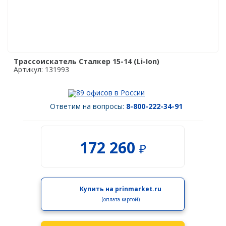
Аэрофотокамеры
Лазерное сканирование
Наземное лазерное сканирование
Трассоискатель Сталкер 15-14 (Li-Ion)
Мобильное лазерное сканирование
Артикул: 131993
Воздушное лазерное сканирование
89 офисов в России
SLAM
Ответим на вопросы:
8-800-222-34-91
Программы
Аксессуары для лазерного сканирования
172 260
₽
Контроллеры
PrinCe
Купить на prinmarket.ru
EFIX
(оплата картой)
Trimble