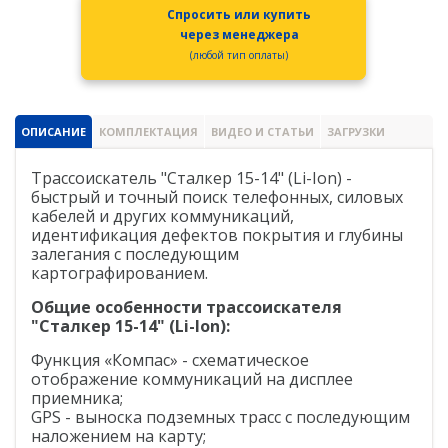
Spectra Precision
Спросить или купить
через менеджера
Модемы
(любой тип оплаты)
PrinCe
Pacific Crest
ОПИСАНИЕ
КОМПЛЕКТАЦИЯ
ВИДЕО И СТАТЬИ
ЗАГРУЗКИ
Trimble
Трассоискатель "Сталкер 15-14"
(Li-Ion)
-
быстрый и точный поиск телефонных, силовых
EFIX
кабелей и других коммуникаций,
идентификация дефектов покрытия и глубины
Трассоискатели
залегания с последующим
RidGid
картографированием.
Сталкер
Общие особенности трассоискателя
"Сталкер 15-14"
(Li-Ion)
:
Radiodetection
Функция «Компас» - схематическое
отображение коммуникаций на дисплее
Техно-АС
приемника;
GPS - выноска подземных трасс с последующим
Программы
наложением на карту;