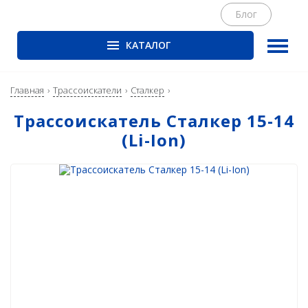
Блог
КАТАЛОГ
ГНСС-приёмники
PrinCe
Главная
Трассоискатели
Сталкер
CHCNAV
Трассоискатель Сталкер 15-14
(Li-Ion)
EFIX
Trimble
Spectra Precision
Руснавгеосеть
Оптика
Тахеометры
Нивелиры