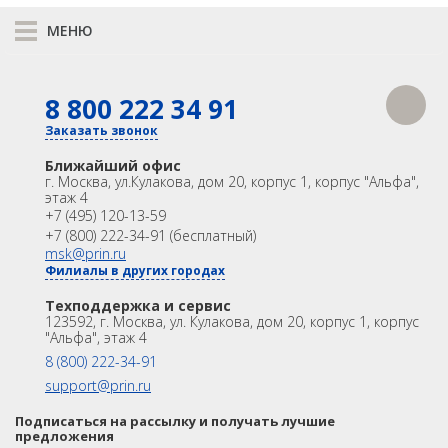
МЕНЮ
БПЛА
Аэрофотокамеры
К сравнению
Геоскан
8 800 222 34 91
КАТАЛОГ
GNSS
Оптика
Заказать звонок
DJI
Лазерное сканирование
Контроллеры
Ближайший офис
InnoSpector
Модемы
Программы
г. Москва
,
ул.Кулакова, дом 20, корпус 1, корпус "Альфа",
этаж 4
Аксеcсуары
БПА
+7 (495) 120-13-59
Гидрография
Распродажа
Акции
+7 (800) 222-34-91 (бесплатный)
БПВА
OEM
msk@prin.ru
Филиалы в других городах
ИНФОРМАЦИЯ
ОЛЭ
Акции
Техподдержка и сервис
Техподдержка и сервис
МЛЭ
123592, г. Москва, ул. Кулакова, дом 20, корпус 1, корпус
Университет
Партнёрам
"Альфа", этаж 4
О Компании
Контакты
ADCP
8 (800) 222-34-91
support@prin.ru
ГБО
Подписаться на рассылку и получать лучшие
предложения
Датчик качества воды